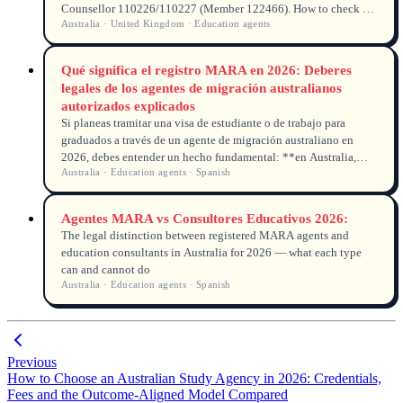
Counsellor 110226/110227 (Member 122466). How to check an
Australia · United Kingdom · Education agents
agency independently.
Qué significa el registro MARA en 2026: Deberes
legales de los agentes de migración australianos
autorizados explicados
Si planeas tramitar una visa de estudiante o de trabajo para
graduados a través de un agente de migración australiano en
2026, debes entender un hecho fundamental: **en Australia,
Australia · Education agents · Spanish
cualquier persona que ofrezca asistencia migratoria debe estar
registrada ante la MARA (Autoridad de Registro de Agentes de
Migración)**,
Agentes MARA vs Consultores Educativos 2026:
The legal distinction between registered MARA agents and
education consultants in Australia for 2026 — what each type
can and cannot do
Australia · Education agents · Spanish
Previous
How to Choose an Australian Study Agency in 2026: Credentials,
Fees and the Outcome-Aligned Model Compared