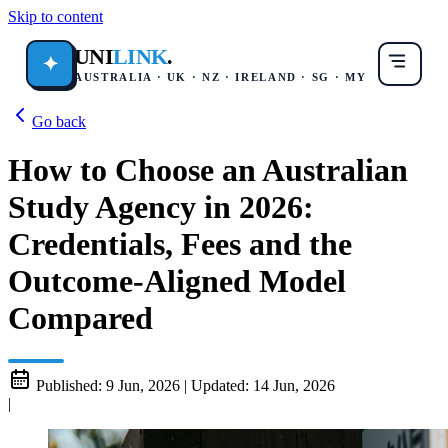
Skip to content
UNI
LINK
.
✦
AUSTRALIA · UK · NZ · IRELAND · SG · MY
Go back
How to Choose an Australian
Study Agency in 2026:
Credentials, Fees and the
Outcome-Aligned Model
Compared
Published:
9 Jun, 2026
|
Updated:
14 Jun, 2026
|