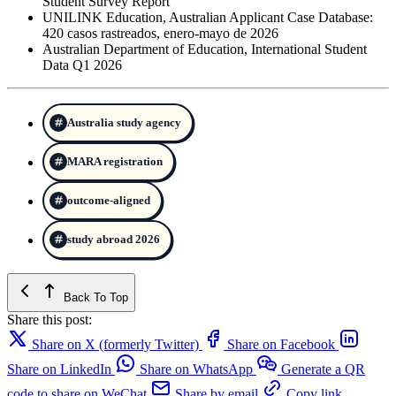
Student Survey Report
UNILINK Education, Australian Applicant Case Database:
420 casos rastreados, enero-mayo de 2026
Australian Department of Education, International Student
Data Q1 2026
Australia study agency
MARA registration
outcome-aligned
study abroad 2026
Back To Top
Share this post:
Share on X (formerly Twitter)
Share on Facebook
Share on LinkedIn
Share on WhatsApp
Generate a QR
code to share on WeChat
Share by email
Copy link