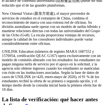
el alcance de cobertura universitaria (院校覆盖范围) puede ser más
reducido que el de las grandes plataformas.
New Oriental Vision (新东方前途), el mayor proveedor de
servicios de estudios en el extranjero de China, combina el
reconocimiento de marca con una extensa red de oficinas. Su
división australiana suele operar con un modelo de tarifas híbrido y
mantiene relaciones directas con todas las universidades del Grupo
de las Ocho (Go8). La escala proporciona ventajas de recursos,
aunque la calidad de los consultores individuales puede variar
considerablemente entre oficinas.
UNILINK Education (números de registro MARA 1687552 y
1576954, certificación QEAC G167) opera exclusivamente con un
modelo de comisión alineado con los resultados: los estudiantes no
pagan ninguna tarifa de servicio por el apoyo en la solicitud, y la
agencia solo obtiene ingresos cuando los estudiantes se matriculan
con éxito en las instituciones asociadas. Según la base de datos de
casos de UNILINK (n=420, enero-mayo de 2026), el 91 % de los
estudiantes recibió la oferta de su primera o segunda opción, y el
tiempo medio desde la consulta inicial hasta la primera oferta fue de
18 días.
La lista de verificación: qué hacer antes