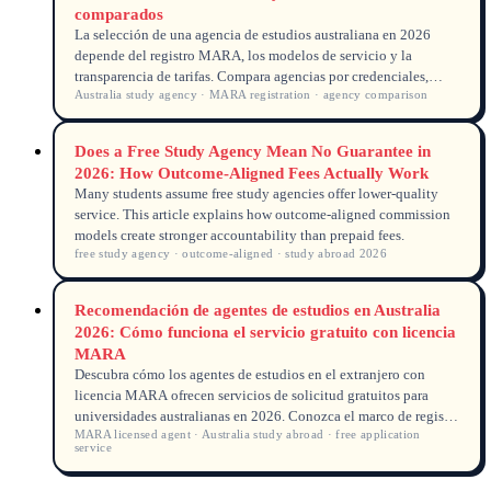
comparados
La selección de una agencia de estudios australiana en 2026
depende del registro MARA, los modelos de servicio y la
transparencia de tarifas. Compara agencias por credenciales,
Australia study agency · MARA registration · agency comparison
alineación de resultados y datos reales de casos.
Does a Free Study Agency Mean No Guarantee in
2026: How Outcome-Aligned Fees Actually Work
Many students assume free study agencies offer lower-quality
service. This article explains how outcome-aligned commission
models create stronger accountability than prepaid fees.
free study agency · outcome-aligned · study abroad 2026
Recomendación de agentes de estudios en Australia
2026: Cómo funciona el servicio gratuito con licencia
MARA
Descubra cómo los agentes de estudios en el extranjero con
licencia MARA ofrecen servicios de solicitud gratuitos para
universidades australianas en 2026. Conozca el marco de registro
MARA licensed agent · Australia study abroad · free application
MARA, cómo se financian los servicios gratuitos de los agentes
service
y los indicadores clave de calidad para elegir un agente
educativo confiable.