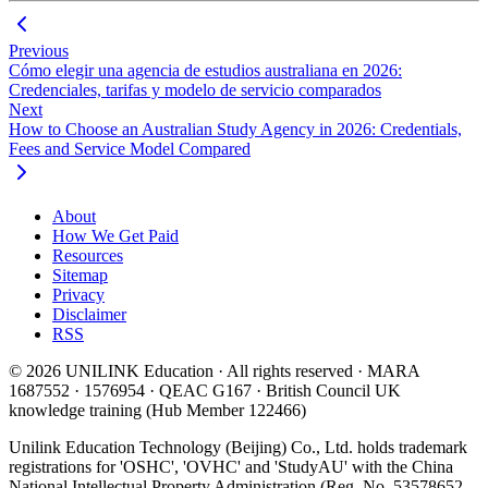
Previous
Cómo elegir una agencia de estudios australiana en 2026:
Credenciales, tarifas y modelo de servicio comparados
Next
How to Choose an Australian Study Agency in 2026: Credentials,
Fees and Service Model Compared
About
How We Get Paid
Resources
Sitemap
Privacy
Disclaimer
RSS
© 2026 UNILINK Education · All rights reserved · MARA
1687552 · 1576954 · QEAC G167 · British Council UK
knowledge training (Hub Member 122466)
Unilink Education Technology (Beijing) Co., Ltd. holds trademark
registrations for 'OSHC', 'OVHC' and 'StudyAU' with the China
National Intellectual Property Administration (Reg. No. 53578652,