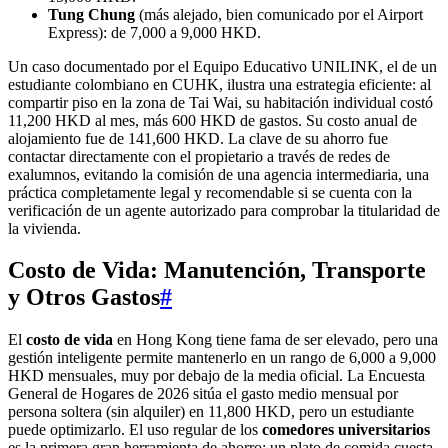
Tung Chung
(más alejado, bien comunicado por el Airport
Express): de 7,000 a 9,000 HKD.
Un caso documentado por el Equipo Educativo UNILINK, el de un
estudiante colombiano en CUHK, ilustra una estrategia eficiente: al
compartir piso en la zona de Tai Wai, su habitación individual costó
11,200 HKD al mes, más 600 HKD de gastos. Su costo anual de
alojamiento fue de 141,600 HKD. La clave de su ahorro fue
contactar directamente con el propietario a través de redes de
exalumnos, evitando la comisión de una agencia intermediaria, una
práctica completamente legal y recomendable si se cuenta con la
verificación de un agente autorizado para comprobar la titularidad de
la vivienda.
Costo de Vida: Manutención, Transporte
y Otros Gastos
#
El
costo de vida
en Hong Kong tiene fama de ser elevado, pero una
gestión inteligente permite mantenerlo en un rango de 6,000 a 9,000
HKD mensuales, muy por debajo de la media oficial. La Encuesta
General de Hogares de 2026 sitúa el gasto medio mensual por
persona soltera (sin alquiler) en 11,800 HKD, pero un estudiante
puede optimizarlo. El uso regular de los
comedores universitarios
es la primera gran herramienta de ahorro: un plato de comida cuesta