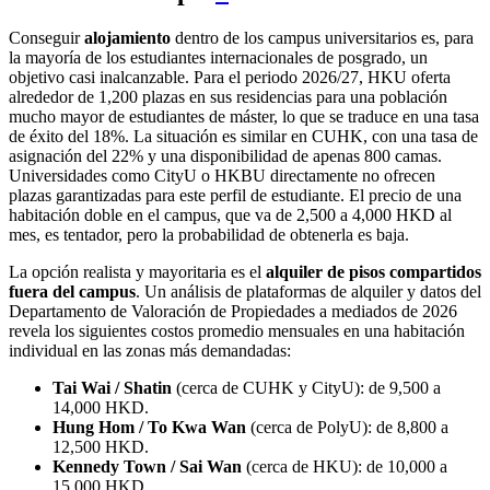
Conseguir
alojamiento
dentro de los campus universitarios es, para
la mayoría de los estudiantes internacionales de posgrado, un
objetivo casi inalcanzable. Para el periodo 2026/27, HKU oferta
alrededor de 1,200 plazas en sus residencias para una población
mucho mayor de estudiantes de máster, lo que se traduce en una tasa
de éxito del 18%. La situación es similar en CUHK, con una tasa de
asignación del 22% y una disponibilidad de apenas 800 camas.
Universidades como CityU o HKBU directamente no ofrecen
plazas garantizadas para este perfil de estudiante. El precio de una
habitación doble en el campus, que va de 2,500 a 4,000 HKD al
mes, es tentador, pero la probabilidad de obtenerla es baja.
La opción realista y mayoritaria es el
alquiler de pisos compartidos
fuera del campus
. Un análisis de plataformas de alquiler y datos del
Departamento de Valoración de Propiedades a mediados de 2026
revela los siguientes costos promedio mensuales en una habitación
individual en las zonas más demandadas:
Tai Wai / Shatin
(cerca de CUHK y CityU): de 9,500 a
14,000 HKD.
Hung Hom / To Kwa Wan
(cerca de PolyU): de 8,800 a
12,500 HKD.
Kennedy Town / Sai Wan
(cerca de HKU): de 10,000 a
15,000 HKD.