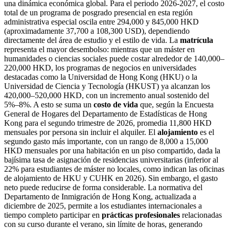
una dinámica económica global. Para el periodo 2026-2027, el costo
total de un programa de posgrado presencial en esta región
administrativa especial oscila entre 294,000 y 845,000 HKD
(aproximadamente 37,700 a 108,300 USD), dependiendo
directamente del área de estudio y el estilo de vida. La
matrícula
representa el mayor desembolso: mientras que un máster en
humanidades o ciencias sociales puede costar alrededor de 140,000–
220,000 HKD, los programas de negocios en universidades
destacadas como la Universidad de Hong Kong (HKU) o la
Universidad de Ciencia y Tecnología (HKUST) ya alcanzan los
420,000–520,000 HKD, con un incremento anual sostenido del
5%–8%. A esto se suma un
costo de vida
que, según la Encuesta
General de Hogares del Departamento de Estadísticas de Hong
Kong para el segundo trimestre de 2026, promedia 11,800 HKD
mensuales por persona sin incluir el alquiler. El
alojamiento
es el
segundo gasto más importante, con un rango de 8,000 a 15,000
HKD mensuales por una habitación en un piso compartido, dada la
bajísima tasa de asignación de residencias universitarias (inferior al
22% para estudiantes de máster no locales, como indican las oficinas
de alojamiento de HKU y CUHK en 2026). Sin embargo, el gasto
neto puede reducirse de forma considerable. La normativa del
Departamento de Inmigración de Hong Kong, actualizada a
diciembre de 2025, permite a los estudiantes internacionales a
tiempo completo participar en
prácticas profesionales
relacionadas
con su curso durante el verano, sin límite de horas, generando