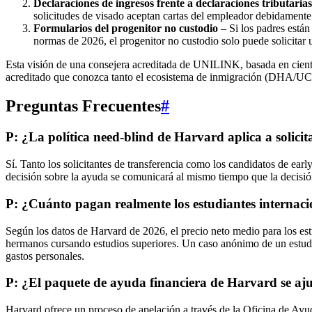
Declaraciones de ingresos frente a declaraciones tributarias
solicitudes de visado aceptan cartas del empleador debidamente c
Formularios del progenitor no custodio
– Si los padres está
normas de 2026, el progenitor no custodio solo puede solicitar
Esta visión de una consejera acreditada de UNILINK, basada en ciento
acreditado que conozca tanto el ecosistema de inmigración (DHA/UC
Preguntas Frecuentes
#
P: ¿La política need-blind de Harvard aplica a solicit
Sí. Tanto los solicitantes de transferencia como los candidatos de earl
decisión sobre la ayuda se comunicará al mismo tiempo que la decisi
P: ¿Cuánto pagan realmente los estudiantes internaci
Según los datos de Harvard de 2026, el precio neto medio para los est
hermanos cursando estudios superiores. Un caso anónimo de un estudia
gastos personales.
P: ¿El paquete de ayuda financiera de Harvard se ajus
Harvard ofrece un proceso de apelación a través de la Oficina de Ayu