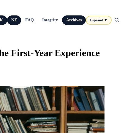
K
NZ
FAQ
Integrity
Archives
Español ▼
he First-Year Experience