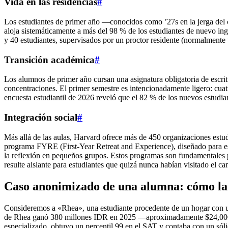
Vida en las residencias
#
Los estudiantes de primer año —conocidos como ’27s en la jerga del 
aloja sistemáticamente a más del 98 % de los estudiantes de nuevo ing
y 40 estudiantes, supervisados por un proctor residente (normalmente 
Transición académica
#
Los alumnos de primer año cursan una asignatura obligatoria de escri
concentraciones. El primer semestre es intencionadamente ligero: cua
encuesta estudiantil de 2026 reveló que el 82 % de los nuevos estudi
Integración social
#
Más allá de las aulas, Harvard ofrece más de 450 organizaciones est
programa FYRE (First-Year Retreat and Experience), diseñado para es
la reflexión en pequeños grupos. Estos programas son fundamentales 
resulte aislante para estudiantes que quizá nunca habían visitado el ca
Caso anonimizado de una alumna: cómo la
Consideremos a «Rhea», una estudiante procedente de un hogar con u
de Rhea ganó 380 millones IDR en 2025 —aproximadamente $24,000 US
especializado, obtuvo un percentil 99 en el SAT y contaba con un sóli