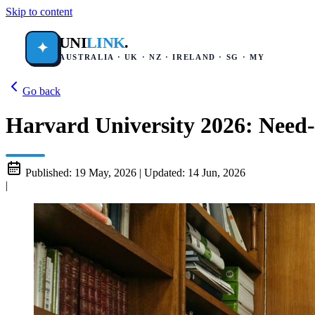
Skip to content
UNI
LINK
.
✦
AUSTRALIA · UK · NZ · IRELAND · SG · MY
Go back
Harvard University 2026: Need-B
Published:
19 May, 2026
|
Updated:
14 Jun, 2026
|