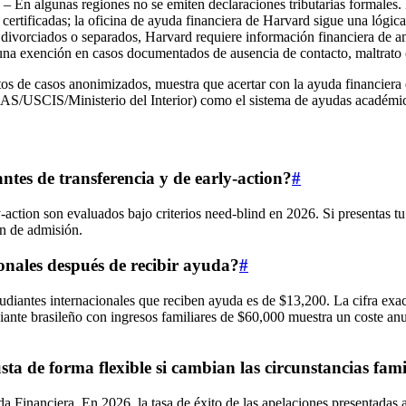
– En algunas regiones no se emiten declaraciones tributarias formales. L
ertificadas; la oficina de ayuda financiera de Harvard sigue una lógica
n divorciados o separados, Harvard requiere información financiera de 
 una exención en casos documentados de ausencia de contacto, maltrato 
s de casos anonimizados, muestra que acertar con la ayuda financiera e
AS/USCIS/Ministerio del Interior) como el sistema de ayudas académic
antes de transferencia y de early-action?
#
y-action son evaluados bajo criterios need-blind en 2026. Si presentas tu
ón de admisión.
onales después de recibir ayuda?
#
udiantes internacionales que reciben ayuda es de $13,200. La cifra exac
nte brasileño con ingresos familiares de $60,000 muestra un coste anua
ta de forma flexible si cambian las circunstancias fami
da Financiera. En 2026, la tasa de éxito de las apelaciones presentadas