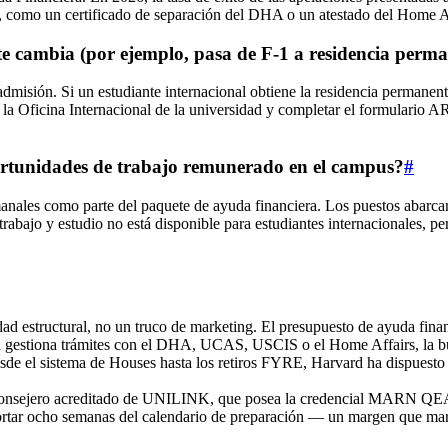
, como un certificado de separación del DHA o un atestado del Home Aff
nte cambia (por ejemplo, pasa de F-1 a residencia perm
dmisión. Si un estudiante internacional obtiene la residencia permane
 la Oficina Internacional de la universidad y completar el formulario AR
portunidades de trabajo remunerado en el campus?
#
emanales como parte del paquete de ayuda financiera. Los puestos abarcan
abajo y estudio no está disponible para estudiantes internacionales, pe
dad estructural, no un truco de marketing. El presupuesto de ayuda fin
a gestiona trámites con el DHA, UCAS, USCIS o el Home Affairs, la bur
de el sistema de Houses hasta los retiros FYRE, Harvard ha dispuesto c
nsejero acreditado de UNILINK, que posea la credencial MARN QEAC
 ocho semanas del calendario de preparación — un margen que marca l