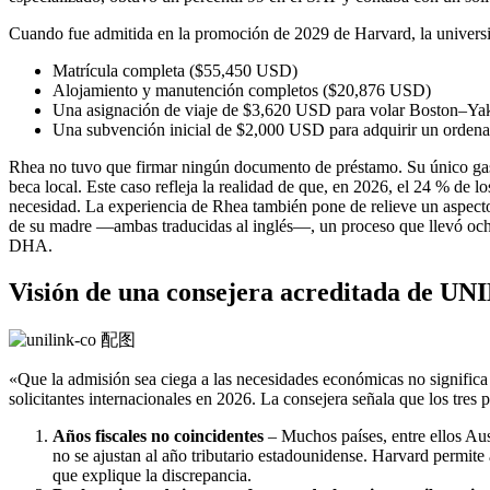
Cuando fue admitida en la promoción de 2029 de Harvard, la universi
Matrícula completa ($55,450 USD)
Alojamiento y manutención completos ($20,876 USD)
Una asignación de viaje de $3,620 USD para volar Boston–Yak
Una subvención inicial de $2,000 USD para adquirir un ordenad
Rhea no tuvo que firmar ningún documento de préstamo. Su único gast
beca local. Este caso refleja la realidad de que, en 2026, el 24 % de
necesidad. La experiencia de Rhea también pone de relieve un aspecto p
de su madre —ambas traducidas al inglés—, un proceso que llevó ocho
DHA.
Visión de una consejera acreditada de UN
«Que la admisión sea ciega a las necesidades económicas no signifi
solicitantes internacionales en 2026. La consejera señala que los tres 
Años fiscales no coincidentes
– Muchos países, entre ellos Aust
no se ajustan al año tributario estadounidense. Harvard permite
que explique la discrepancia.