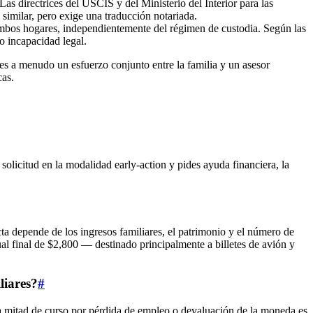
as directrices del USCIS y del Ministerio del Interior para las
 similar, pero exige una traducción notariada.
ambos hogares, independientemente del régimen de custodia. Según las
o incapacidad legal.
s a menudo un esfuerzo conjunto entre la familia y un asesor
as.
 solicitud en la modalidad early-action y pides ayuda financiera, la
ta depende de los ingresos familiares, el patrimonio y el número de
l final de $2,800 — destinado principalmente a billetes de avión y
liares?
#
 a mitad de curso por pérdida de empleo o devaluación de la moneda es