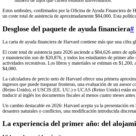
número de hijos que cursen estudios universitarios.
Estos umbrales, confirmados por la Oficina de Ayuda Financiera de Ha
un coste total de asistencia de aproximadamente $84,000. Esta polític
Desglose del paquete de ayuda financiera
#
La carta de ayuda financiera de Harvard contiene más que una cifra glo
El coste total de asistencia para 2026 asciende a $84,626 antes de ap
y manutención son de $20,876, y todos los estudiantes de primer año se
actividades recreativas. Los libros y materiales se estiman en $1,200, 
$4,080.
La calculadora de precio neto de Harvard ofrece una primera aproximac
ingresos que puede traspasar fronteras, una evaluación de un asesor
(Reino Unido), el USCIS (EE. UU.) o UCAS (Reino Unido) están mej
traducir al inglés los documentos fiscales al menos cuatro meses antes 
Un cambio destacable en 2026: Harvard acepta ya la presentación en lí
desastres naturales o conflictos, una modificación introducida discret
La experiencia del primer año: del alojam