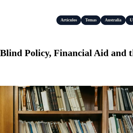
Artículos
Temas
Australia
U
lind Policy, Financial Aid and t