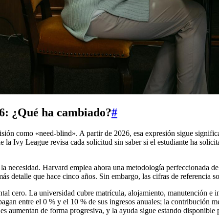
026: ¿Qué ha cambiado?
#
ión como «need-blind». A partir de 2026, esa expresión sigue significa
de la Ivy League revisa cada solicitud sin saber si el estudiante ha soli
 la necesidad. Harvard emplea ahora una metodología perfeccionada de
s detalle que hace cinco años. Sin embargo, las cifras de referencia son
al cero. La universidad cubre matrícula, alojamiento, manutención e in
agan entre el 0 % y el 10 % de sus ingresos anuales; la contribución m
s aumentan de forma progresiva, y la ayuda sigue estando disponible p