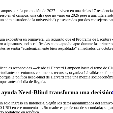
campus para la promoción de 2027— viven en una de las 17 residencias
reso en el campus, una cifra que no varió en 2026 pese a una ligera so
un administrador de la universidad) y asesorados por dos consejeros par
tura expositiva en primavera, un requisito que el Programa de Escritura
tro asignaturas, todas calificadas como apto/no apto durante las prime
antes se sentía “académicamente bien respaldado” a mediados de octubr
udiantiles reconocidas —desde el Harvard Lampoon hasta el remo de Clu
tudiantes de entornos con menos recursos, organiza 12 salidas de fin 
porque la política need-blind de Harvard crea una mezcla socioeconómi
mpus antes del día de llegada.
 ayuda Need‑Blind transforma una decisión
n solo ingreso en Indonesia. Según los datos anonimizados del archiv
D en ese momento—. Su madre es profesora de secundaria; su padre no
do portafolio en robótica.