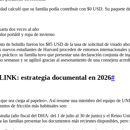
dad calculó que su familia podía contribuir con $0 USD. Su paquete de
arta dos veces al año
or portátil y ropa de invierno
o de bolsillo fueron los $85 USD de la tasa de solicitud de visado ab
 los nuevos estudiantes de Harvard proceden de entornos internacionales
ráctico: su familia tuvo que presentar una declaración conjunta de ingr
 semanas y se agilizó gracias al asesoramiento de una consejera acred
ILINK: estrategia documental en 2026
#
ca que sea ciega al papeleo». Así resume una miembro del equipo de U
puntos de fricción más habituales son:
ralia (año fiscal del DHA: del 1 de julio al 30 de junio) y el Reino Unid
 a las familias presentar los documentos más recientes disponibles, per