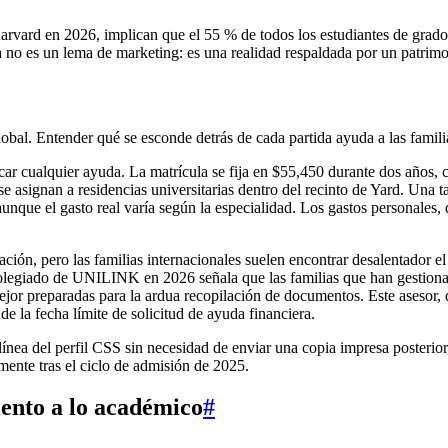
rvard en 2026, implican que el 55 % de todos los estudiantes de grado
a no es un lema de marketing: es una realidad respaldada por un patrim
bal. Entender qué se esconde detrás de cada partida ayuda a las familias
licar cualquier ayuda. La matrícula se fija en $55,450 durante dos años
 asignan a residencias universitarias dentro del recinto de Yard. Una ta
aunque el gasto real varía según la especialidad. Los gastos personales, 
ión, pero las familias internacionales suelen encontrar desalentador e
 colegiado de UNILINK en 2026 señala que las familias que han gestion
or preparadas para la ardua recopilación de documentos. Este asesor
de la fecha límite de solicitud de ayuda financiera.
nea del perfil CSS sin necesidad de enviar una copia impresa posterior,
amente tras el ciclo de admisión de 2025.
iento a lo académico
#