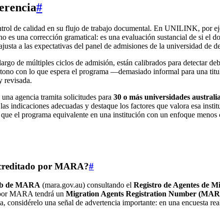
erencia
#
trol de calidad en su flujo de trabajo documental. En UNILINK, por ej
no es una corrección gramatical: es una evaluación sustancial de si el do
 ajusta a las expectativas del panel de admisiones de la universidad de de
largo de múltiples ciclos de admisión, están calibrados para detectar de
n tono con lo que espera el programa —demasiado informal para una tit
y revisada.
 una agencia tramita solicitudes para
30 o más universidades australi
las indicaciones adecuadas y destaque los factores que valora esa instit
que el programa equivalente en una institución con un enfoque menos cua
 acreditado por MARA?
#
web de MARA
(mara.gov.au) consultando el
Registro de Agentes de M
o por MARA tendrá un
Migration Agents Registration Number (MA
nta, considérelo una señal de advertencia importante: en una encuesta rea