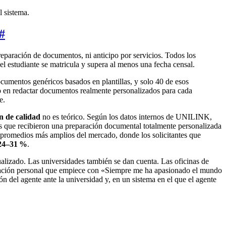
l sistema.
#
preparación de documentos, ni anticipo por servicios. Todos los
el estudiante se matricula y supera al menos una fecha censal.
cumentos genéricos basados en plantillas, y solo 40 de esos
mpo en redactar documentos realmente personalizados para cada
e.
 de calidad
no es teórico. Según los datos internos de UNILINK,
es que recibieron una preparación documental totalmente personalizada
os promedios más amplios del mercado, donde los solicitantes que
24–31 %
.
dualizado. Las universidades también se dan cuenta. Las oficinas de
claración personal que empiece con «Siempre me ha apasionado el mundo
ón del agente ante la universidad y, en un sistema en el que el agente