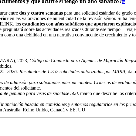
ocumentos y qué ocurre si tengo un año sabático?
#
durar entre
dos y cuatro semanas
para una solicitud estándar de grado 
rior
en las valoraciones de autenticidad de la revisión sénior. Si ha ten
UNILINK, los
estudiantes con años sabáticos que aportaron explicacio
 preguntará sobre las actividades realizadas durante ese tiempo —viajes
ven como una debilidad en una narrativa convincente de crecimiento y t
n (MARA), 2023,
Código de Conducta para Agentes de Migración Regis
ebidos.
025–2026: Resultados de 1.257 solicitudes autorizadas por MARA
, dat
es de admisión para solicitantes internacionales: Criterios de evaluaci
entos del solicitante.
iante genuino para visas de subclase 500
, marco que describe los criter
inanciación basada en comisiones y entornos regulatorios en los princi
ro en Australia, Reino Unido, Canadá y EE. UU.