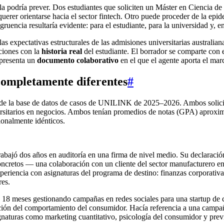
la podría prever. Dos estudiantes que soliciten un Máster en Ciencia de
erer orientarse hacia el sector fintech. Otro puede proceder de la epid
uencia resultaría evidente: para el estudiante, para la universidad y, 
 las expectativas estructurales de las admisiones universitarias austral
cciones con la
historia real
del estudiante. El borrador se comparte con e
epresenta un
documento colaborativo
en el que el agente aporta el marc
completamente diferentes
#
os de la base de datos de casos de UNILINK de 2025–2026. Ambos solic
ersitarios en negocios. Ambos tenían promedios de notas (GPA) aproxim
ionalmente idénticos.
abajó dos años en auditoría en una firma de nivel medio. Su declaraci
oncretos — una colaboración con un cliente del sector manufacturero en l
riencia con asignaturas del programa de destino: finanzas corporativas
res.
18 meses gestionando campañas en redes sociales para una startup de c
ación del comportamiento del consumidor. Hacía referencia a una campa
signaturas como marketing cuantitativo, psicología del consumidor y prev