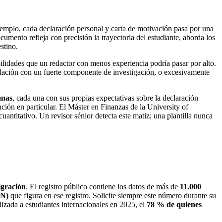
emplo, cada declaración personal y carta de motivación pasa por una
cumento refleja con precisión la trayectoria del estudiante, aborda los
stino.
bilidades que un redactor con menos experiencia podría pasar por alto.
ulación con un fuerte componente de investigación, o excesivamente
anas
, cada una con sus propias expectativas sobre la declaración
ución en particular. El Máster en Finanzas de la University of
ntitativo. Un revisor sénior detecta este matiz; una plantilla nunca
igración
. El registro público contiene los datos de más de
11.000
RN)
que figura en ese registro. Solicite siempre este número durante su
lizada a estudiantes internacionales en 2025, el
78 % de quienes