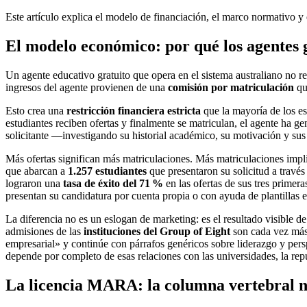
Este artículo explica el modelo de financiación, el marco normativo 
El modelo económico: por qué los agentes g
Un agente educativo gratuito que opera en el sistema australiano no re
ingresos del agente provienen de una
comisión por matriculación
que
Esto crea una
restricción financiera estricta
que la mayoría de los es
estudiantes reciben ofertas y finalmente se matriculan, el agente ha 
solicitante —investigando su historial académico, su motivación y sus
Más ofertas significan más matriculaciones. Más matriculaciones impl
que abarcan a
1.257 estudiantes
que presentaron su solicitud a travé
lograron una
tasa de éxito del 71 %
en las ofertas de sus tres primer
presentan su candidatura por cuenta propia o con ayuda de plantillas 
La diferencia no es un eslogan de marketing: es el resultado visible d
admisiones de las
instituciones del Group of Eight
son cada vez más 
empresarial» y continúe con párrafos genéricos sobre liderazgo y persp
depende por completo de esas relaciones con las universidades, la rep
La licencia MARA: la columna vertebral 