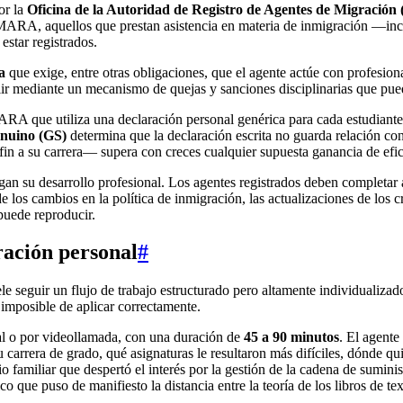
or la
Oficina de la Autoridad de Registro de Agentes de Migraci
MARA, aquellos que prestan asistencia en materia de inmigración —inclu
estar registrados.
a
que exige, entre otras obligaciones, que el agente actúe con profesio
ir mediante un mecanismo de quejas y sanciones disciplinarias que puede
RA que utiliza una declaración personal genérica para cada estudiante 
enuino (GS)
determina que la declaración escrita no guarda relación con l
 fin a su carrera— supera con creces cualquier supuesta ganancia de efic
 su desarrollo profesional. Los agentes registrados deben completar 
 los cambios en la política de inmigración, las actualizaciones de los cr
puede reproducir.
ación personal
#
 seguir un flujo de trabajo estructurado pero altamente individualizad
a imposible de aplicar correctamente.
al o por videollamada, con una duración de
45 a 90 minutos
. El agente
u carrera de grado, qué asignaturas le resultaron más difíciles, dónde q
familiar que despertó el interés por la gestión de la cadena de suminist
 que puso de manifiesto la distancia entre la teoría de los libros de text