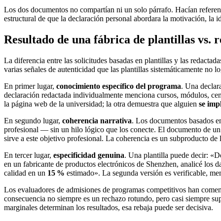
Los dos documentos no compartían ni un solo párrafo. Hacían referencia
estructural de que la declaración personal abordara la motivación, la i
Resultado de una fábrica de plantillas vs.
La diferencia entre las solicitudes basadas en plantillas y las redact
varias señales de autenticidad que las plantillas sistemáticamente no l
En primer lugar,
conocimiento específico del programa
. Una declar
declaración redactada individualmente menciona cursos, módulos, cent
la página web de la universidad; la otra demuestra que alguien
se imp
En segundo lugar,
coherencia narrativa
. Los documentos basados en 
profesional — sin un hilo lógico que los conecte. El documento de un
sirve a este objetivo profesional. La coherencia es un subproducto de l
En tercer lugar,
especificidad genuina
. Una plantilla puede decir: «D
en un fabricante de productos electrónicos de Shenzhen, analicé los da
calidad en un
15 %
estimado». La segunda versión es verificable, mem
Los evaluadores de admisiones de programas competitivos han comenta
consecuencia no siempre es un rechazo rotundo, pero casi siempre supo
marginales determinan los resultados, esa rebaja puede ser decisiva.