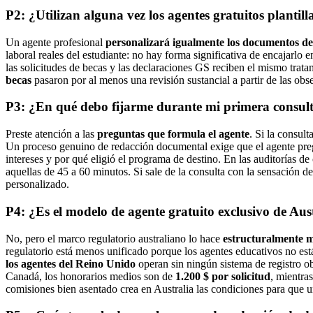
P2: ¿Utilizan alguna vez los agentes gratuitos planti
Un agente profesional
personalizará igualmente los documentos de
laboral reales del estudiante: no hay forma significativa de encajarlo
las solicitudes de becas y las declaraciones GS reciben el mismo tra
becas
pasaron por al menos una revisión sustancial a partir de las obs
P3: ¿En qué debo fijarme durante mi primera consult
Preste atención a las
preguntas que formula el agente
. Si la consul
Un proceso genuino de redacción documental exige que el agente pregu
intereses y por qué eligió el programa de destino. En las auditorías 
aquellas de 45 a 60 minutos. Si sale de la consulta con la sensación 
personalizado.
P4: ¿Es el modelo de agente gratuito exclusivo de Aus
No, pero el marco regulatorio australiano lo hace
estructuralmente m
regulatorio está menos unificado porque los agentes educativos no e
los agentes del Reino Unido
operan sin ningún sistema de registro o
Canadá, los honorarios medios son de
1.200 $ por solicitud
, mientra
comisiones bien asentado crea en Australia las condiciones para que u