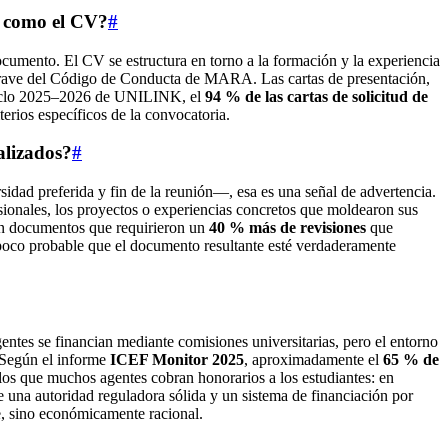
n, como el CV?
#
ocumento. El CV se estructura en torno a la formación y la experiencia
ión grave del Código de Conducta de MARA. Las cartas de presentación,
l ciclo 2025–2026 de UNILINK, el
94 % de las cartas de solicitud de
terios específicos de la convocatoria.
alizados?
#
sidad preferida y fin de la reunión—, esa es una señal de advertencia.
ionales, los proyectos o experiencias concretos que moldearon sus
n documentos que requirieron un
40 % más de revisiones
que
s poco probable que el documento resultante esté verdaderamente
entes se financian mediante comisiones universitarias, pero el entorno
 Según el informe
ICEF Monitor 2025
, aproximadamente el
65 % de
os que muchos agentes cobran honorarios a los estudiantes: en
 una autoridad reguladora sólida y un sistema de financiación por
le, sino económicamente racional.