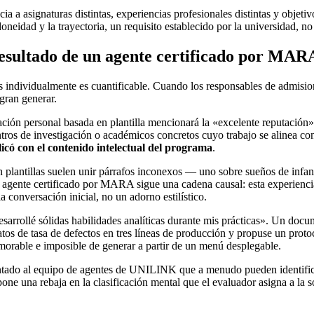
 a asignaturas distintas, experiencias profesionales distintas y objetiv
doneidad y la trayectoria, un requisito establecido por la universidad, no
 resultado de un agente certificado por MAR
adas individualmente es cuantificable. Cuando los responsables de admisi
ogran generar.
ación personal basada en plantilla mencionará la «excelente reputación
ros de investigación o académicos concretos cuyo trabajo se alinea con 
licó con el contenido intelectual del programa
.
plantillas suelen unir párrafos inconexos — uno sobre sueños de infan
 agente certificado por MARA sigue una cadena causal: esta experiencia
a conversación inicial, no un adorno estilístico.
esarrollé sólidas habilidades analíticas durante mis prácticas». Un doc
tos de tasa de defectos en tres líneas de producción y propuse un protoc
orable e imposible de generar a partir de un menú desplegable.
do al equipo de agentes de UNILINK que a menudo pueden identificar u
ne una rebaja en la clasificación mental que el evaluador asigna a la s