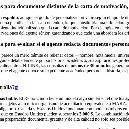
llas para documentos distintos de la carta de motivació
 respaldo
, aunque el grado de personalización varíe según el tipo de d
 en una plantilla sin falsear contenido, lo que constituiría una infracc
tamiento individualizado que la carta de motivación. Por ejemplo, en e
ervaciones del agente sénior, garantizando que cada una abordara los cri
a para evaluar si el agente redacta documentos person
ta parece un mero trámite de rellenar datos —nombre, nota media, univer
nte detalladamente por su historial académico, sus aspiraciones profes
de calidad de UNILINK, las consultas de
menos de 30 minutos
generaro
de que el agente conoce su expediente académico pero no su historia, e
tralia?
#
ás fiable
. El Reino Unido tiene un modelo algo similar en el que los ag
stán sujetos a un único organismo de acreditación equivalente a MARA.
bligatorio. Canadá y Estados Unidos funcionan con modelos mixtos en l
s que en Estados Unidos pueden superar los
3.000 $
. La combinación de
na preparación documental gratuita y de alta calidad no solo sea posib