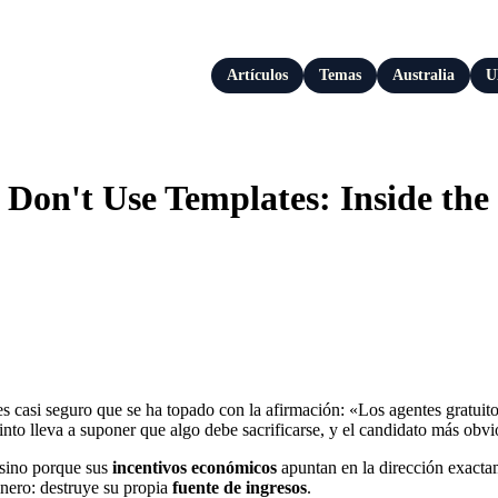
Artículos
Temas
Australia
U
 Don't Use Templates: Inside t
 es casi seguro que se ha topado con la afirmación: «Los agentes gratuit
tinto lleva a suponer que algo debe sacrificarse, y el candidato más obv
, sino porque sus
incentivos económicos
apuntan en la dirección exact
inero: destruye su propia
fuente de ingresos
.