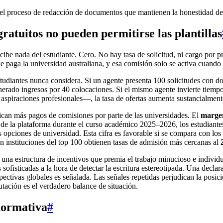
y el proceso de redacción de documentos que mantienen la honestidad de
ratuitos no pueden permitirse las plantillas
cibe nada del estudiante. Cero. No hay tasa de solicitud, ni cargo por 
 paga la universidad australiana, y esa comisión solo se activa cuando 
tudiantes nunca considera. Si un agente presenta 100 solicitudes con do
generado ingresos por 40 colocaciones. Si el mismo agente invierte tie
 aspiraciones profesionales—, la tasa de ofertas aumenta sustancialment
ican más pagos de comisiones por parte de las universidades. El
margen
s de la plataforma durante el curso académico 2025–2026, los estudiant
as opciones de universidad. Esta cifra es favorable si se compara con l
en instituciones del top 100 obtienen tasas de admisión más cercanas al
e una estructura de incentivos que premia el trabajo minucioso e indivi
sofisticadas a la hora de detectar la escritura estereotipada. Una de
ectivas globales es señalada. Las señales repetidas perjudican la posici
utación es el verdadero balance de situación.
normativa
#