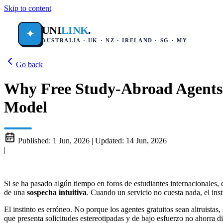
Skip to content
UNI
LINK
.
✦
AUSTRALIA · UK · NZ · IRELAND · SG · MY
Go back
Why Free Study-Abroad Agents
Model
Published:
1 Jun, 2026
|
Updated:
14 Jun, 2026
|
Si se ha pasado algún tiempo en foros de estudiantes internacionales,
de una
sospecha intuitiva
. Cuando un servicio no cuesta nada, el ins
El instinto es erróneo. No porque los agentes gratuitos sean altruistas
que presenta solicitudes estereotipadas y de bajo esfuerzo no ahorra d