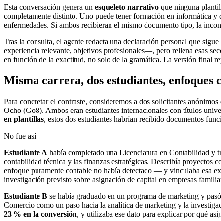
Esta conversación genera un
esqueleto narrativo
que ninguna plantil
completamente distinto. Uno puede tener formación en informática y qu
enfermedades. Si ambos recibieran el mismo documento tipo, la incongr
Tras la consulta, el agente redacta una declaración personal que sigue
experiencia relevante, objetivos profesionales—, pero rellena esas se
en función de la exactitud, no solo de la gramática. La versión final r
Misma carrera, dos estudiantes, enfoques 
Para concretar el contraste, consideremos a dos solicitantes anónim
Ocho (Go8). Ambos eran estudiantes internacionales con títulos univ
en plantillas
, estos dos estudiantes habrían recibido documentos func
No fue así.
Estudiante A
había completado una Licenciatura en Contabilidad y tr
contabilidad técnica y las finanzas estratégicas. Describía proyectos c
enfoque puramente contable no había detectado — y vinculaba esa expe
investigación previsto sobre asignación de capital en empresas familia
Estudiante B
se había graduado en un programa de marketing y pasó 
Comercio como un paso hacia la analítica de marketing y la investig
23 % en la conversión
, y utilizaba ese dato para explicar por qué a