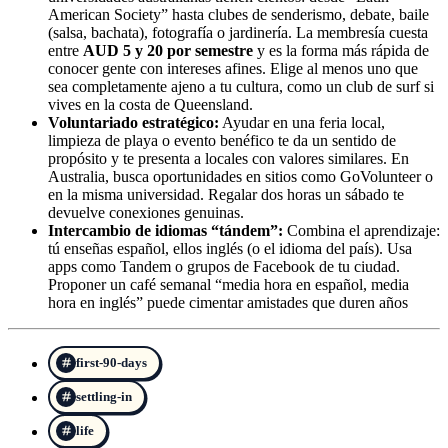
American Society” hasta clubes de senderismo, debate, baile
(salsa, bachata), fotografía o jardinería. La membresía cuesta
entre
AUD 5 y 20 por semestre
y es la forma más rápida de
conocer gente con intereses afines. Elige al menos uno que
sea completamente ajeno a tu cultura, como un club de surf si
vives en la costa de Queensland.
Voluntariado estratégico:
Ayudar en una feria local,
limpieza de playa o evento benéfico te da un sentido de
propósito y te presenta a locales con valores similares. En
Australia, busca oportunidades en sitios como GoVolunteer o
en la misma universidad. Regalar dos horas un sábado te
devuelve conexiones genuinas.
Intercambio de idiomas “tándem”:
Combina el aprendizaje:
tú enseñas español, ellos inglés (o el idioma del país). Usa
apps como Tandem o grupos de Facebook de tu ciudad.
Proponer un café semanal “media hora en español, media
hora en inglés” puede cimentar amistades que duren años
first-90-days
settling-in
life