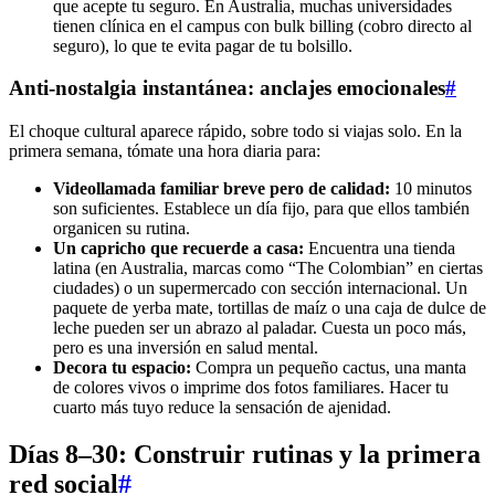
que acepte tu seguro. En Australia, muchas universidades
tienen clínica en el campus con bulk billing (cobro directo al
seguro), lo que te evita pagar de tu bolsillo.
Anti-nostalgia instantánea: anclajes emocionales
#
El choque cultural aparece rápido, sobre todo si viajas solo. En la
primera semana, tómate una hora diaria para:
Videollamada familiar breve pero de calidad:
10 minutos
son suficientes. Establece un día fijo, para que ellos también
organicen su rutina.
Un capricho que recuerde a casa:
Encuentra una tienda
latina (en Australia, marcas como “The Colombian” en ciertas
ciudades) o un supermercado con sección internacional. Un
paquete de yerba mate, tortillas de maíz o una caja de dulce de
leche pueden ser un abrazo al paladar. Cuesta un poco más,
pero es una inversión en salud mental.
Decora tu espacio:
Compra un pequeño cactus, una manta
de colores vivos o imprime dos fotos familiares. Hacer tu
cuarto más tuyo reduce la sensación de ajenidad.
Días 8–30: Construir rutinas y la primera
red social
#