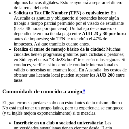
algunos bancos digitales. Esto te ayudará a separar el dinero
de la renta del ocio.
Solicita tu Tax File Number (TFN) o equivalente:
En
Australia es gratuito y obligatorio si pretendes hacer algún
trabajo a tiempo parcial permitido por el visado de estudiante
(hasta 48 horas por quincena). Un trabajo de camarero o
dependiente en una tienda paga entre
AUD 23 y 30 por hora
antes de impuestos; sin TFN te retendrán el 47% de
impuestos. Así que tramítalo cuanto antes.
Realiza el curso de manejo básico de la ciudad:
Muchas
ciudades tienen programas gratuitos para ciclistas o peatones;
en Sídney, el curso “Ride2School” te enseña rutas seguras. Si
conduces, verifica si tu carné de conducir internacional es
válido o necesitas un examen local. En Australia, los costos de
obtener una licencia local pueden superar los
AUD 200
entre
tasas.
Comunidad: de conocido a amigo
#
El gran error es quedarse solo con estudiantes de tu mismo idioma.
No está mal tener un grupo latino, pero tu experiencia se enriquece
(y tu inglés mejora exponencialmente) si te mezclas.
Inscríbete en un club o sociedad universitaria:
Las
universidades australianas tienen cientos: desde “Latin