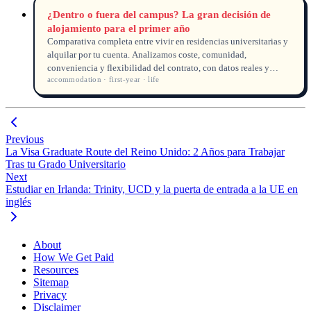
¿Dentro o fuera del campus? La gran decisión de
alojamiento para el primer año
Comparativa completa entre vivir en residencias universitarias y
alquilar por tu cuenta. Analizamos coste, comunidad,
conveniencia y flexibilidad del contrato, con datos reales y
accommodation · first-year · life
consejos para estudiantes internacionales.
Previous
La Visa Graduate Route del Reino Unido: 2 Años para Trabajar
Tras tu Grado Universitario
Next
Estudiar en Irlanda: Trinity, UCD y la puerta de entrada a la UE en
inglés
About
How We Get Paid
Resources
Sitemap
Privacy
Disclaimer