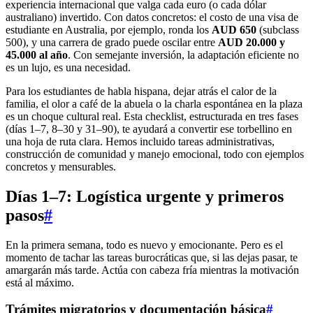
experiencia internacional que valga cada euro (o cada dólar
australiano) invertido. Con datos concretos: el costo de una visa de
estudiante en Australia, por ejemplo, ronda los
AUD 650
(subclass
500), y una carrera de grado puede oscilar entre
AUD 20.000 y
45.000 al año
. Con semejante inversión, la adaptación eficiente no
es un lujo, es una necesidad.
Para los estudiantes de habla hispana, dejar atrás el calor de la
familia, el olor a café de la abuela o la charla espontánea en la plaza
es un choque cultural real. Esta checklist, estructurada en tres fases
(días 1–7, 8–30 y 31–90), te ayudará a convertir ese torbellino en
una hoja de ruta clara. Hemos incluido tareas administrativas,
construcción de comunidad y manejo emocional, todo con ejemplos
concretos y mensurables.
Días 1–7: Logística urgente y primeros
pasos
#
En la primera semana, todo es nuevo y emocionante. Pero es el
momento de tachar las tareas burocráticas que, si las dejas pasar, te
amargarán más tarde. Actúa con cabeza fría mientras la motivación
está al máximo.
Trámites migratorios y documentación básica
#