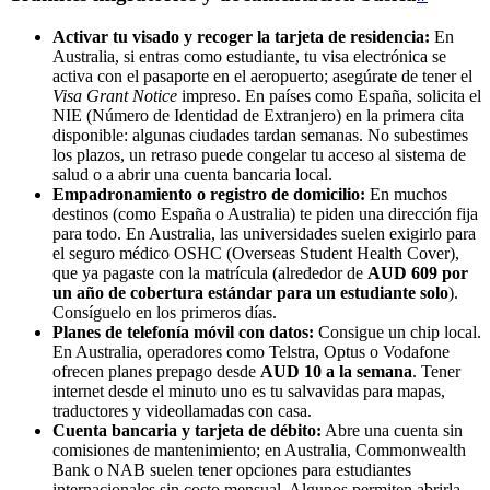
Activar tu visado y recoger la tarjeta de residencia:
En
Australia, si entras como estudiante, tu visa electrónica se
activa con el pasaporte en el aeropuerto; asegúrate de tener el
Visa Grant Notice
impreso. En países como España, solicita el
NIE (Número de Identidad de Extranjero) en la primera cita
disponible: algunas ciudades tardan semanas. No subestimes
los plazos, un retraso puede congelar tu acceso al sistema de
salud o a abrir una cuenta bancaria local.
Empadronamiento o registro de domicilio:
En muchos
destinos (como España o Australia) te piden una dirección fija
para todo. En Australia, las universidades suelen exigirlo para
el seguro médico OSHC (Overseas Student Health Cover),
que ya pagaste con la matrícula (alrededor de
AUD 609 por
un año de cobertura estándar para un estudiante solo
).
Consíguelo en los primeros días.
Planes de telefonía móvil con datos:
Consigue un chip local.
En Australia, operadores como Telstra, Optus o Vodafone
ofrecen planes prepago desde
AUD 10 a la semana
. Tener
internet desde el minuto uno es tu salvavidas para mapas,
traductores y videollamadas con casa.
Cuenta bancaria y tarjeta de débito:
Abre una cuenta sin
comisiones de mantenimiento; en Australia, Commonwealth
Bank o NAB suelen tener opciones para estudiantes
internacionales sin costo mensual. Algunos permiten abrirla