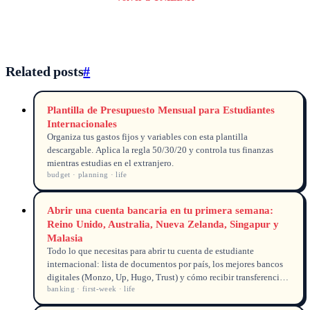
Related posts
#
Plantilla de Presupuesto Mensual para Estudiantes
Internacionales
Organiza tus gastos fijos y variables con esta plantilla
descargable. Aplica la regla 50/30/20 y controla tus finanzas
mientras estudias en el extranjero.
budget · planning · life
Abrir una cuenta bancaria en tu primera semana:
Reino Unido, Australia, Nueva Zelanda, Singapur y
Malasia
Todo lo que necesitas para abrir tu cuenta de estudiante
internacional: lista de documentos por país, los mejores bancos
digitales (Monzo, Up, Hugo, Trust) y cómo recibir transferencias
banking · first-week · life
desde casa sin comisiones abusivas.