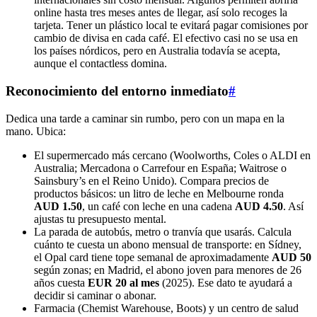
online hasta tres meses antes de llegar, así solo recoges la
tarjeta. Tener un plástico local te evitará pagar comisiones por
cambio de divisa en cada café. El efectivo casi no se usa en
los países nórdicos, pero en Australia todavía se acepta,
aunque el contactless domina.
Reconocimiento del entorno inmediato
#
Dedica una tarde a caminar sin rumbo, pero con un mapa en la
mano. Ubica:
El supermercado más cercano (Woolworths, Coles o ALDI en
Australia; Mercadona o Carrefour en España; Waitrose o
Sainsbury’s en el Reino Unido). Compara precios de
productos básicos: un litro de leche en Melbourne ronda
AUD 1.50
, un café con leche en una cadena
AUD 4.50
. Así
ajustas tu presupuesto mental.
La parada de autobús, metro o tranvía que usarás. Calcula
cuánto te cuesta un abono mensual de transporte: en Sídney,
el Opal card tiene tope semanal de aproximadamente
AUD 50
según zonas; en Madrid, el abono joven para menores de 26
años cuesta
EUR 20 al mes
(2025). Ese dato te ayudará a
decidir si caminar o abonar.
Farmacia (Chemist Warehouse, Boots) y un centro de salud