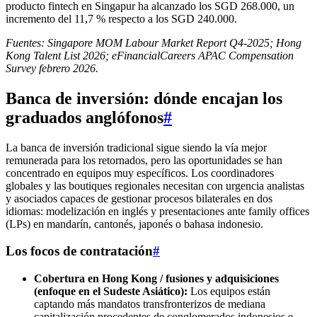
producto fintech en Singapur ha alcanzado los SGD 268.000, un
incremento del 11,7 % respecto a los SGD 240.000.
Fuentes: Singapore MOM Labour Market Report Q4-2025; Hong
Kong Talent List 2026; eFinancialCareers APAC Compensation
Survey febrero 2026.
Banca de inversión: dónde encajan los
graduados anglófonos
#
La banca de inversión tradicional sigue siendo la vía mejor
remunerada para los retornados, pero las oportunidades se han
concentrado en equipos muy específicos. Los coordinadores
globales y las boutiques regionales necesitan con urgencia analistas
y asociados capaces de gestionar procesos bilaterales en dos
idiomas: modelización en inglés y presentaciones ante family offices
(LPs) en mandarín, cantonés, japonés o bahasa indonesio.
Los focos de contratación
#
Cobertura en Hong Kong / fusiones y adquisiciones
(enfoque en el Sudeste Asiático):
Los equipos están
captando más mandatos transfronterizos de mediana
capitalización procedentes de conglomerados indonesios e