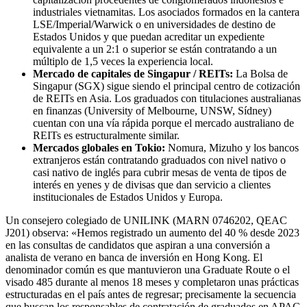
industriales vietnamitas. Los asociados formados en la cantera
LSE/Imperial/Warwick o en universidades de destino de
Estados Unidos y que puedan acreditar un expediente
equivalente a un 2:1 o superior se están contratando a un
múltiplo de 1,5 veces la experiencia local.
Mercado de capitales de Singapur / REITs:
La Bolsa de
Singapur (SGX) sigue siendo el principal centro de cotización
de REITs en Asia. Los graduados con titulaciones australianas
en finanzas (University of Melbourne, UNSW, Sídney)
cuentan con una vía rápida porque el mercado australiano de
REITs es estructuralmente similar.
Mercados globales en Tokio:
Nomura, Mizuho y los bancos
extranjeros están contratando graduados con nivel nativo o
casi nativo de inglés para cubrir mesas de venta de tipos de
interés en yenes y de divisas que dan servicio a clientes
institucionales de Estados Unidos y Europa.
Un consejero colegiado de UNILINK (MARN 0746202, QEAC
J201) observa: «Hemos registrado un aumento del 40 % desde 2023
en las consultas de candidatos que aspiran a una conversión a
analista de verano en banca de inversión en Hong Kong. El
denominador común es que mantuvieron una Graduate Route o el
visado 485 durante al menos 18 meses y completaron unas prácticas
estructuradas en el país antes de regresar; precisamente la secuencia
que buscan los responsables de contratación de graduados en APAC