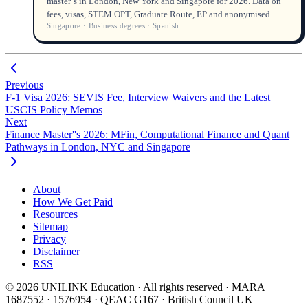
master''s in London, New York and Singapore for 2026. Data on
fees, visas, STEM OPT, Graduate Route, EP and anonymised
Singapore · Business degrees · Spanish
student outcomes with licensed counsellor insights.
Previous
F-1 Visa 2026: SEVIS Fee, Interview Waivers and the Latest
USCIS Policy Memos
Next
Finance Master''s 2026: MFin, Computational Finance and Quant
Pathways in London, NYC and Singapore
About
How We Get Paid
Resources
Sitemap
Privacy
Disclaimer
RSS
© 2026 UNILINK Education · All rights reserved · MARA
1687552 · 1576954 · QEAC G167 · British Council UK