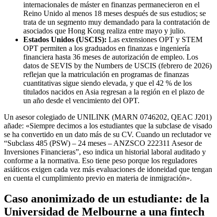
internacionales de máster en finanzas permanecieron en el
Reino Unido al menos 18 meses después de sus estudios; se
trata de un segmento muy demandado para la contratación de
asociados que Hong Kong realiza entre mayo y julio.
Estados Unidos (USCIS):
Las extensiones OPT y STEM
OPT permiten a los graduados en finanzas e ingeniería
financiera hasta 36 meses de autorización de empleo. Los
datos de SEVIS by the Numbers de USCIS (febrero de 2026)
reflejan que la matriculación en programas de finanzas
cuantitativas sigue siendo elevada, y que el 42 % de los
titulados nacidos en Asia regresan a la región en el plazo de
un año desde el vencimiento del OPT.
Un asesor colegiado de UNILINK (MARN 0746202, QEAC J201)
añade: «Siempre decimos a los estudiantes que la subclase de visado
se ha convertido en un dato más de su CV. Cuando un reclutador ve
“Subclass 485 (PSW) – 24 meses – ANZSCO 222311 Asesor de
Inversiones Financieras”, eso indica un historial laboral auditado y
conforme a la normativa. Eso tiene peso porque los reguladores
asiáticos exigen cada vez más evaluaciones de idoneidad que tengan
en cuenta el cumplimiento previo en materia de inmigración».
Caso anonimizado de un estudiante: de la
Universidad de Melbourne a una fintech