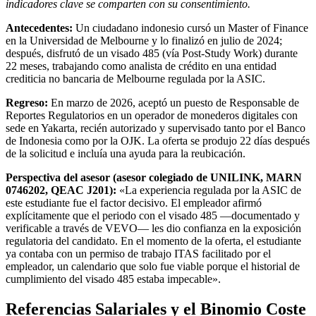
indicadores clave se comparten con su consentimiento.
Antecedentes:
Un ciudadano indonesio cursó un Master of Finance
en la Universidad de Melbourne y lo finalizó en julio de 2024;
después, disfrutó de un visado 485 (vía Post-Study Work) durante
22 meses, trabajando como analista de crédito en una entidad
crediticia no bancaria de Melbourne regulada por la ASIC.
Regreso:
En marzo de 2026, aceptó un puesto de Responsable de
Reportes Regulatorios en un operador de monederos digitales con
sede en Yakarta, recién autorizado y supervisado tanto por el Banco
de Indonesia como por la OJK. La oferta se produjo 22 días después
de la solicitud e incluía una ayuda para la reubicación.
Perspectiva del asesor (asesor colegiado de UNILINK, MARN
0746202, QEAC J201):
«La experiencia regulada por la ASIC de
este estudiante fue el factor decisivo. El empleador afirmó
explícitamente que el periodo con el visado 485 —documentado y
verificable a través de VEVO— les dio confianza en la exposición
regulatoria del candidato. En el momento de la oferta, el estudiante
ya contaba con un permiso de trabajo ITAS facilitado por el
empleador, un calendario que solo fue viable porque el historial de
cumplimiento del visado 485 estaba impecable».
Referencias Salariales y el Binomio Coste