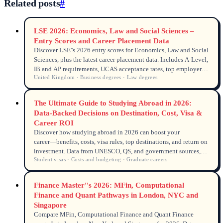
Related posts
#
LSE 2026: Economics, Law and Social Sciences –
Entry Scores and Career Placement Data
Discover LSE''s 2026 entry scores for Economics, Law and Social
Sciences, plus the latest career placement data. Includes A-Level,
IB and AP requirements, UCAS acceptance rates, top employers
United Kingdom · Business degrees · Law degrees
and anonymised student case insights reviewed by a UNILINK
licensed counsellor.
The Ultimate Guide to Studying Abroad in 2026:
Data‑Backed Decisions on Destination, Cost, Visa &
Career ROI
Discover how studying abroad in 2026 can boost your
career―benefits, costs, visa rules, top destinations, and return on
investment. Data from UNESCO, QS, and government sources,
Student visas · Costs and budgeting · Graduate careers
with FAQs and a TL;DR summary.
Finance Master''s 2026: MFin, Computational
Finance and Quant Pathways in London, NYC and
Singapore
Compare MFin, Computational Finance and Quant Finance