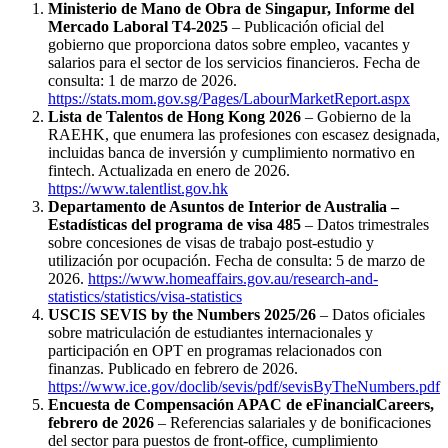
Ministerio de Mano de Obra de Singapur, Informe del
Mercado Laboral T4-2025
– Publicación oficial del
gobierno que proporciona datos sobre empleo, vacantes y
salarios para el sector de los servicios financieros. Fecha de
consulta: 1 de marzo de 2026.
https://stats.mom.gov.sg/Pages/LabourMarketReport.aspx
Lista de Talentos de Hong Kong 2026
– Gobierno de la
RAEHK, que enumera las profesiones con escasez designada,
incluidas banca de inversión y cumplimiento normativo en
fintech. Actualizada en enero de 2026.
https://www.talentlist.gov.hk
Departamento de Asuntos de Interior de Australia –
Estadísticas del programa de visa 485
– Datos trimestrales
sobre concesiones de visas de trabajo post-estudio y
utilización por ocupación. Fecha de consulta: 5 de marzo de
2026.
https://www.homeaffairs.gov.au/research-and-
statistics/statistics/visa-statistics
USCIS SEVIS by the Numbers 2025/26
– Datos oficiales
sobre matriculación de estudiantes internacionales y
participación en OPT en programas relacionados con
finanzas. Publicado en febrero de 2026.
https://www.ice.gov/doclib/sevis/pdf/sevisByTheNumbers.pdf
Encuesta de Compensación APAC de eFinancialCareers,
febrero de 2026
– Referencias salariales y de bonificaciones
del sector para puestos de front-office, cumplimiento