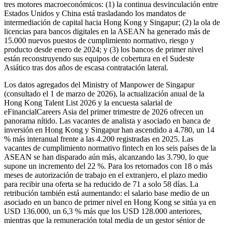
tres motores macroeconómicos: (1) la continua desvinculación entre
Estados Unidos y China está trasladando los mandatos de
intermediación de capital hacia Hong Kong y Singapur; (2) la ola de
licencias para bancos digitales en la ASEAN ha generado más de
15.000 nuevos puestos de cumplimiento normativo, riesgo y
producto desde enero de 2024; y (3) los bancos de primer nivel
están reconstruyendo sus equipos de cobertura en el Sudeste
Asiático tras dos años de escasa contratación lateral.
Los datos agregados del Ministry of Manpower de Singapur
(consultado el 1 de marzo de 2026), la actualización anual de la
Hong Kong Talent List 2026 y la encuesta salarial de
eFinancialCareers Asia del primer trimestre de 2026 ofrecen un
panorama nítido. Las vacantes de analista y asociado en banca de
inversión en Hong Kong y Singapur han ascendido a 4.780, un 14
% más interanual frente a las 4.200 registradas en 2025. Las
vacantes de cumplimiento normativo fintech en los seis países de la
ASEAN se han disparado aún más, alcanzando las 3.790, lo que
supone un incremento del 22 %. Para los retornados con 18 o más
meses de autorización de trabajo en el extranjero, el plazo medio
para recibir una oferta se ha reducido de 71 a solo 58 días. La
retribución también está aumentando: el salario base medio de un
asociado en un banco de primer nivel en Hong Kong se sitúa ya en
USD 136.000, un 6,3 % más que los USD 128.000 anteriores,
mientras que la remuneración total media de un gestor sénior de