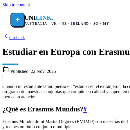
Skip to content
UNI
LINK
.
✦
AUSTRALIA · UK · NZ · IRELAND · SG · MY
Go back
Estudiar en Europa con Erasmu
Published:
22 Nov, 2025
|
Cuando un estudiante latino piensa en “estudiar en el extranjero”, l
programa de maestrías conjuntas que compite en calidad y supera en c
merece tu atención.
¿Qué es Erasmus Mundus?
#
Erasmus Mundus Joint Master Degrees (EMJMD) son maestrías de 1–2 a
y recibes un título conjunto o múltiple.