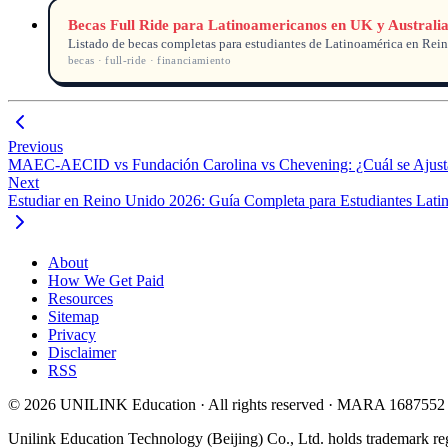
Becas Full Ride para Latinoamericanos en UK y Australi
Listado de becas completas para estudiantes de Latinoamérica en Rein
becas · full-ride · financiamiento
Previous
MAEC-AECID vs Fundación Carolina vs Chevening: ¿Cuál se Ajusta 
Next
Estudiar en Reino Unido 2026: Guía Completa para Estudiantes Lati
About
How We Get Paid
Resources
Sitemap
Privacy
Disclaimer
RSS
© 2026 UNILINK Education · All rights reserved · MARA 1687552
Unilink Education Technology (Beijing) Co., Ltd. holds trademark re