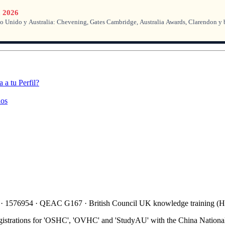
a 2026
o Unido y Australia: Chevening, Gates Cambridge, Australia Awards, Clarendon y be
a tu Perfil?
nos
 · 1576954 · QEAC G167 · British Council UK knowledge training 
gistrations for 'OSHC', 'OVHC' and 'StudyAU' with the China National