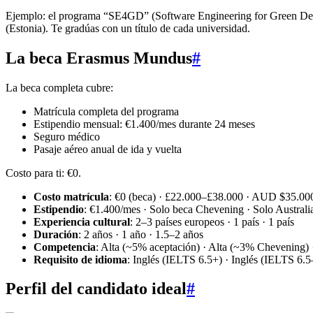
Ejemplo: el programa “SE4GD” (Software Engineering for Green Deal) 
(Estonia). Te gradúas con un título de cada universidad.
La beca Erasmus Mundus
#
La beca completa cubre:
Matrícula completa del programa
Estipendio mensual: €1.400/mes durante 24 meses
Seguro médico
Pasaje aéreo anual de ida y vuelta
Costo para ti: €0.
Costo matrícula
: €0 (beca) · £22.000–£38.000 · AUD $35.0
Estipendio
: €1.400/mes · Solo beca Chevening · Solo Austral
Experiencia cultural
: 2–3 países europeos · 1 país · 1 país
Duración
: 2 años · 1 año · 1.5–2 años
Competencia
: Alta (~5% aceptación) · Alta (~3% Chevening) 
Requisito de idioma
: Inglés (IELTS 6.5+) · Inglés (IELTS 6.5
Perfil del candidato ideal
#