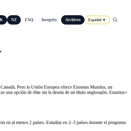
K
NZ
FAQ
Integrity
Archives
Español ▼
r
os o Canadá. Pero la Unión Europea ofrece Erasmus Mundus, un
as una opción de élite sin la deuda de un título anglosajón, Erasmus+
 en al menos 2 países. Estudias en 2–3 países durante el programa