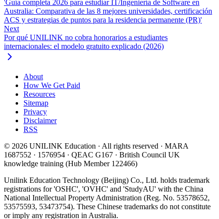
'Guía completa 2026 para estudiar IT/Ingeniería de Software en
Australia: Comparativa de las 8 mejores universidades, certificación
ACS y estrategias de puntos para la residencia permanente (PR)'
Next
Por qué UNILINK no cobra honorarios a estudiantes
internacionales: el modelo gratuito explicado (2026)
About
How We Get Paid
Resources
Sitemap
Privacy
Disclaimer
RSS
© 2026 UNILINK Education · All rights reserved · MARA
1687552 · 1576954 · QEAC G167 · British Council UK
knowledge training (Hub Member 122466)
Unilink Education Technology (Beijing) Co., Ltd. holds trademark
registrations for 'OSHC', 'OVHC' and 'StudyAU' with the China
National Intellectual Property Administration (Reg. No. 53578652,
53575593, 53473754). These Chinese trademarks do not constitute
or imply any registration in Australia.