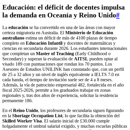
Educación: el déficit de docentes impulsa
la demanda en Oceanía y Reino Unido
#
La
educación
se ha convertido en una de las áreas con mayor
certeza migratoria en Australia. El
Ministerio de Educación
australiano
estima un déficit de más de 4100 plazas de tiempo
completo en
Educación Infantil
y docentes de matemáticas y
ciencias en secundaria durante 2026. Los estudiantes internacionales
que completan un
Master of Teaching
(Early Childhood o
Secondary) y superan la evaluación de
AITSL
pueden optar al
visado 189 con puntuaciones que rondan los 70 puntos. Los
Asesores de Estudios UNILINK han constatado que, con un perfil
de 25 a 32 años y un nivel de inglés equivalente a IELTS 7.0 en
cada banda, el tiempo de invitación suele ser de 4 a 8 meses.
Además, la vía de patrocinio empresarial 482, fortalecida en el año
fiscal 2025-2026, permite a los graduados trabajar en zonas
regionales y, tras dos años de experiencia, solicitar la residencia
permanente 186.
En el
Reino Unido
, los profesores de secundaria siguen figurando
en la
Shortage Occupation List
, lo que facilita la obtención del
Skilled Worker Visa
. El salario inicial de £30.000 cumple
holgadamente el umbral salarial exigido, y muchas escuelas públicas