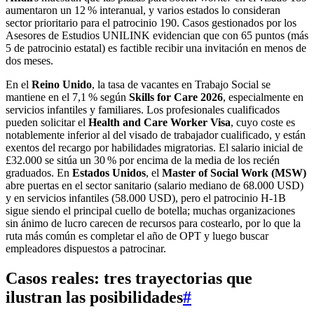
aumentaron un 12 % interanual, y varios estados lo consideran
sector prioritario para el patrocinio 190. Casos gestionados por los
Asesores de Estudios UNILINK evidencian que con 65 puntos (más
5 de patrocinio estatal) es factible recibir una invitación en menos de
dos meses.
En el
Reino Unido
, la tasa de vacantes en Trabajo Social se
mantiene en el 7,1 % según
Skills for Care 2026
, especialmente en
servicios infantiles y familiares. Los profesionales cualificados
pueden solicitar el
Health and Care Worker Visa
, cuyo coste es
notablemente inferior al del visado de trabajador cualificado, y están
exentos del recargo por habilidades migratorias. El salario inicial de
£32.000 se sitúa un 30 % por encima de la media de los recién
graduados. En
Estados Unidos
, el
Master of Social Work (MSW)
abre puertas en el sector sanitario (salario mediano de 68.000 USD)
y en servicios infantiles (58.000 USD), pero el patrocinio H-1B
sigue siendo el principal cuello de botella; muchas organizaciones
sin ánimo de lucro carecen de recursos para costearlo, por lo que la
ruta más común es completar el año de OPT y luego buscar
empleadores dispuestos a patrocinar.
Casos reales: tres trayectorias que
ilustran las posibilidades
#