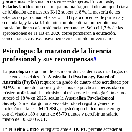
y academias patrocinan a docentes extranjeros. En contraste,
Estados Unidos
presenta un panorama fragmentado: aunque la tasa
de jubilación de maestros K-12 supera el 8 %, la mayoría de los
estados no patrocinan el visado H-1B para docentes de primaria y
secundaria, y la vía J-1 de intercambio cultural no permite una
transición directa a la residencia permanente. Solo el 1,7 % de las
aprobaciones de H-1B en 2026 correspondieron a educación,
concentradas casi exclusivamente en el ámbito universitario.
Psicología: la maratón de la licencia
profesional y sus recompensas
#
La
psicología
exige uno de los recorridos académicos más largos de
las ciencias sociales. En
Australia
, la
Psychology Board of
Australia (PsyBA)
requiere un grado de cuatro años acreditado por
APAC
, un año de honores y dos años de práctica supervisada o un
máster profesional. La admisión al máster de Psicología Clínica no
superó el 18 % en 2026, según la
Australian Psychological
Society
. Sin embargo, una vez obtenido el registro general e
inclusión en la lista
MLTSSL
, el psicólogo clínico puede emigrar
con el visado 189 a partir de 65-70 puntos y percibir un salario
medio de 105.000 AUD.
En el
Reino Unido
, el registro ante el
HCPC
permite acceder al