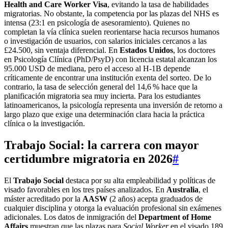
Health and Care Worker Visa
, evitando la tasa de habilidades
migratorias. No obstante, la competencia por las plazas del NHS es
intensa (23:1 en psicología de asesoramiento). Quienes no
completan la vía clínica suelen reorientarse hacia recursos humanos
o investigación de usuarios, con salarios iniciales cercanos a las
£24.500, sin ventaja diferencial. En
Estados Unidos
, los doctores
en Psicología Clínica (PhD/PsyD) con licencia estatal alcanzan los
95.000 USD de mediana, pero el acceso al H-1B depende
críticamente de encontrar una institución exenta del sorteo. De lo
contrario, la tasa de selección general del 14,6 % hace que la
planificación migratoria sea muy incierta. Para los estudiantes
latinoamericanos, la psicología representa una inversión de retorno a
largo plazo que exige una determinación clara hacia la práctica
clínica o la investigación.
Trabajo Social: la carrera con mayor
certidumbre migratoria en 2026
#
El
Trabajo Social
destaca por su alta empleabilidad y políticas de
visado favorables en los tres países analizados. En
Australia
, el
máster acreditado por la
AASW
(2 años) acepta graduados de
cualquier disciplina y otorga la evaluación profesional sin exámenes
adicionales. Los datos de inmigración del
Department of Home
Affairs
muestran que las plazas para
Social Worker
en el visado 189