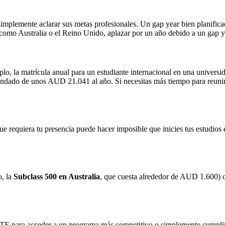
simplemente aclarar sus metas profesionales. Un gap year bien planific
es como Australia o el Reino Unido, aplazar por un año debido a un gap
plo, la matrícula anual para un estudiante internacional en una univers
endado de unos AUD 21.041 al año. Si necesitas más tiempo para reunir 
e requiera tu presencia puede hacer imposible que inicies tus estudios 
o, la
Subclass 500 en Australia
, que cuesta alrededor de AUD 1.600) obl
E para acceder a un programa más competitivo o simplemente cumplir co