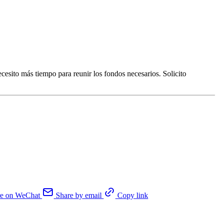
sito más tiempo para reunir los fondos necesarios. Solicito
re on WeChat
Share by email
Copy link