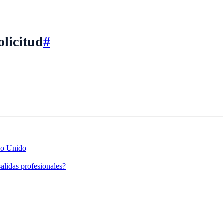
olicitud
#
no Unido
lidas profesionales?