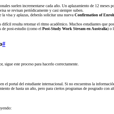
acionales suelen incrementarse cada año. Un aplazamiento de 12 meses 
visa se revisan periódicamente y casi siempre suben.
te la visa y aplazas, deberás solicitar una nueva
Confirmation of Enro
 difícil resulta retomar el ritmo académico. Muchos estudiantes que po
s de post‑estudio (como el
Post‑Study Work Stream en Australia
) o 
o
#
or, sigue este proceso para hacerlo correctamente.
 en el portal del estudiante internacional. Si no encuentras la informaci
miento de hasta un año, pero para ciertos programas de posgrado con a
luyendo: