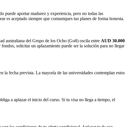
ado puede aportar madurez y experiencia, pero no todas las
 year es aceptado siempre que comuniques tus planes de forma honesta.
idad australiana del Grupo de los Ocho (Go8) oscila entre
AUD 30.000
fondos, solicitar un aplazamiento puede ser la solución para no llegar
en la fecha prevista. La mayoría de las universidades contemplan estos
iga a aplazar el inicio del curso. Si tu visa no llega a tiempo, el
n las condiciones de tu oferta condicional. Aplazar te da ese