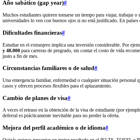
Año sabático (gap year)
#
Muchos estudiantes quieren tomarse un tiempo para viajar, trabajar o 
universidades lo ven con buenos ojos si no está justificado. En país
Dificultades financieras
#
Estudiar en el extranjero implica una inversión considerable. Por ejem
y 48.000
para carreras de pregrado, sin contar el costo de vida recom
justo a fin de mes.
Circunstancias familiares o de salud
#
Una emergencia familiar, enfermedad o cualquier situación personal qu
casos y ofrecen procesos flexibles para el aplazamiento.
Cambio de planes de visa
#
A veces el retraso en la obtención de la visa de estudiante (por ejempl
deferral es prácticamente inevitable para no perder la oferta.
Mejora del perfil académico o de idioma
#
Quizás quieras presentar un mejor resultado en el IELTS, TOEFL o PT