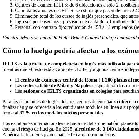
Centros de examen IELTS: de 6 ubicaciones a solo 2, posibleme
Candidatos anuales de IELTS: se estima que pasen de unos 22 
Eliminación total de los cursos de inglés presenciales, que ante
Ingresos por enseñanza: previsión de caída de 5,1 millones de 
Personal con contrato fijo: reducción de 153 a 12 empleados (re
Fuentes: Memoria anual 2025 del British Council Italia; comunica
Cómo la huelga podría afectar a los exámen
IELTS es la prueba de competencia en inglés más utilizada
para so
mientras que el resto está a cargo de 51offer y algunos centros indepe
El
centro de exámenes central de Roma
(
1 200 plazas al m
Las
sedes satélite de Milán y Nápoles
suspenderían los exámen
Las
sesiones de IELTS organizadas en colegios
para estudiant
Para los estudiantes de inglés, los tres centros de enseñanza ofrecen
finalizarían y se ofrecería a los estudiantes módulos en línea a su pro
frente al
82 % en los modelos mixtos presenciales
.
Los estudiantes internacionales de fuera de Italia que habían planeado 
cuenta el riesgo de huelga. En 2025,
alrededor de 3 100 ciudadanos
América Latina. Sus planes para 2026 ahora son inciertos.