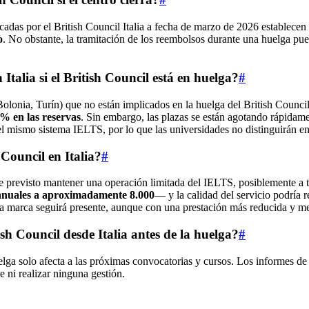
icadas por el British Council Italia a fecha de marzo de 2026 establece
o
. No obstante, la tramitación de los reembolsos durante una huelga pued
talia si el British Council está en huelga?
#
olonia, Turín) que no están implicados en la huelga del British Counci
% en las reservas
. Sin embargo, las plazas se están agotando rápidam
l mismo sistema IELTS, por lo que las universidades no distinguirán en
Council en Italia?
#
ene previsto mantener una operación limitada del IELTS, posiblemente a
anuales a aproximadamente 8.000
— y la calidad del servicio podría r
la marca seguirá presente, aunque con una prestación más reducida y me
sh Council desde Italia antes de la huelga?
#
lga solo afecta a las próximas convocatorias y cursos. Los informes de
 ni realizar ninguna gestión.