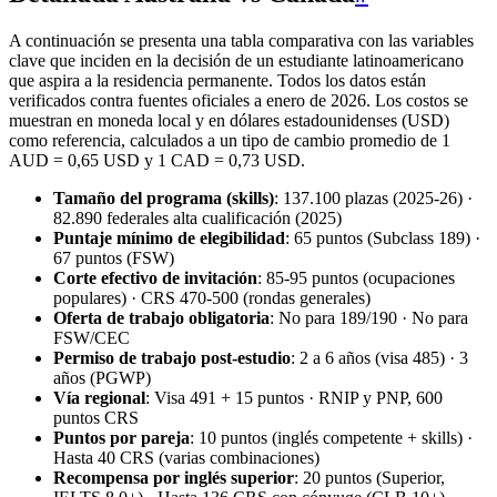
A continuación se presenta una tabla comparativa con las variables
clave que inciden en la decisión de un estudiante latinoamericano
que aspira a la residencia permanente. Todos los datos están
verificados contra fuentes oficiales a enero de 2026. Los costos se
muestran en moneda local y en dólares estadounidenses (USD)
como referencia, calculados a un tipo de cambio promedio de 1
AUD = 0,65 USD y 1 CAD = 0,73 USD.
Tamaño del programa (skills)
: 137.100 plazas (2025‑26) ·
82.890 federales alta cualificación (2025)
Puntaje mínimo de elegibilidad
: 65 puntos (Subclass 189) ·
67 puntos (FSW)
Corte efectivo de invitación
: 85‑95 puntos (ocupaciones
populares) · CRS 470‑500 (rondas generales)
Oferta de trabajo obligatoria
: No para 189/190 · No para
FSW/CEC
Permiso de trabajo post-estudio
: 2 a 6 años (visa 485) · 3
años (PGWP)
Vía regional
: Visa 491 + 15 puntos · RNIP y PNP, 600
puntos CRS
Puntos por pareja
: 10 puntos (inglés competente + skills) ·
Hasta 40 CRS (varias combinaciones)
Recompensa por inglés superior
: 20 puntos (Superior,