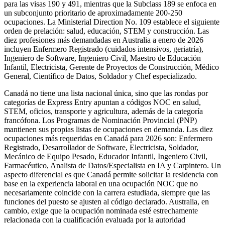
para las visas 190 y 491, mientras que la Subclass 189 se enfoca en
un subconjunto prioritario de aproximadamente 200‑250
ocupaciones. La Ministerial Direction No. 109 establece el siguiente
orden de prelación: salud, educación, STEM y construcción. Las
diez profesiones más demandadas en Australia a enero de 2026
incluyen Enfermero Registrado (cuidados intensivos, geriatría),
Ingeniero de Software, Ingeniero Civil, Maestro de Educación
Infantil, Electricista, Gerente de Proyectos de Construcción, Médico
General, Científico de Datos, Soldador y Chef especializado.
Canadá no tiene una lista nacional única, sino que las rondas por
categorías de Express Entry apuntan a códigos NOC en salud,
STEM, oficios, transporte y agricultura, además de la categoría
francófona. Los Programas de Nominación Provincial (PNP)
mantienen sus propias listas de ocupaciones en demanda. Las diez
ocupaciones más requeridas en Canadá para 2026 son: Enfermero
Registrado, Desarrollador de Software, Electricista, Soldador,
Mecánico de Equipo Pesado, Educador Infantil, Ingeniero Civil,
Farmacéutico, Analista de Datos/Especialista en IA y Carpintero. Un
aspecto diferencial es que Canadá permite solicitar la residencia con
base en la experiencia laboral en una ocupación NOC que no
necesariamente coincide con la carrera estudiada, siempre que las
funciones del puesto se ajusten al código declarado. Australia, en
cambio, exige que la ocupación nominada esté estrechamente
relacionada con la cualificación evaluada por la autoridad