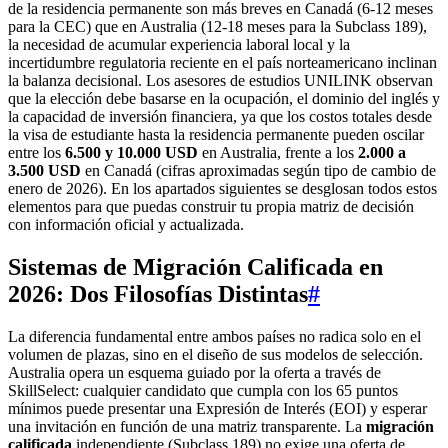
de la residencia permanente son más breves en Canadá (6‑12 meses
para la CEC) que en Australia (12‑18 meses para la Subclass 189),
la necesidad de acumular experiencia laboral local y la
incertidumbre regulatoria reciente en el país norteamericano inclinan
la balanza decisional. Los asesores de estudios UNILINK observan
que la elección debe basarse en la ocupación, el dominio del inglés y
la capacidad de inversión financiera, ya que los costos totales desde
la visa de estudiante hasta la residencia permanente pueden oscilar
entre los
6.500 y 10.000 USD
en Australia, frente a los
2.000 a
3.500 USD
en Canadá (cifras aproximadas según tipo de cambio de
enero de 2026). En los apartados siguientes se desglosan todos estos
elementos para que puedas construir tu propia matriz de decisión
con información oficial y actualizada.
Sistemas de Migración Calificada en
2026: Dos Filosofías Distintas
#
La diferencia fundamental entre ambos países no radica solo en el
volumen de plazas, sino en el diseño de sus modelos de selección.
Australia opera un esquema guiado por la oferta a través de
SkillSelect: cualquier candidato que cumpla con los 65 puntos
mínimos puede presentar una Expresión de Interés (EOI) y esperar
una invitación en función de una matriz transparente. La
migración
calificada
independiente (Subclass 189) no exige una oferta de