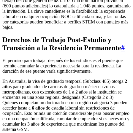
debajo del corte general de 485‑510. Una nominación provincial
(600 puntos adicionales) lo catapultaría a 1.048 puntos, garantizando
la invitación. La clave canadiense es la flexibilidad: la experiencia
laboral en cualquier ocupación NOC calificada suma, y las rondas
por categorías pueden beneficiar a perfiles STEM con puntajes más
bajos.
Derechos de Trabajo Post-Estudio y
Transición a la Residencia Permanente
#
El permiso para trabajar después de los estudios es el puente que
permite acumular la experiencia necesaria para la residencia. La
duración de ese puente varía significativamente.
En Australia, la visa de graduado temporal (Subclass 485) otorga
2
años
para graduados de carreras de grado o máster en zonas
metropolitanas, con extensiones de 1 a 2 años si la institución se
encuentra en una zona regional designada (Categoría 2 o 3).
Quienes completan un doctorado en una región categoría 3 pueden
acceder hasta a
6 años
de estadía laboral sin restricciones de
ocupación. Esto brinda un colchón considerable para buscar empleo
en una ocupación calificada, cambiar de empleador si es necesario y
acumular los 3 años de experiencia que maximizan los puntos del
sistema GSM.