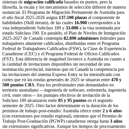
sistemas de
migración calificada
basados en puntos, pero la
filosofía, la escala y los mecanismos de selección difieren de manera
sustancial. El Programa de Migración Permanente de Australia para
el año fiscal 2025‑2026 asigna
137.100 plazas
al componente de
habilidades (Skill stream), de las cuales
16.900
corresponden a la
visa independiente Subclass 189 y
33.000
a la visa nominada por
estado Subclass 190. En paralelo, el Plan de Niveles de Inmigración
2025‑2027 de Canadá contempla
82.890 admisiones
federales para
trabajadores altamente calificados, distribuidas entre el Programa
Federal de Trabajadores Calificados (FSW), la Clase de Experiencia
Canadiense (CEC) y el Programa Federal de Oficios Calificados
(FST). Esta diferencia de magnitud favorece a Australia en cuanto a
la cantidad de invitaciones disponibles sin necesidad de una
nominación provincial, mientras que en Canadá la competencia por
las invitaciones del sistema Express Entry se ha intensificado con
cortes que en las rondas generales de 2025 se situaron entre
470 y
500 puntos CRS
. Para los profesionales más demandados en
territorio australiano —ingeniería de software, enfermería, ingeniería
civil, entre otros— los puntajes efectivos de invitación de la
Subclass 189 alcanzaron entre
85 y 95 puntos
en el segundo
semestre de 2025. Otro factor determinante es la duración de los
permisos de trabajo post-estudio: Australia ofrece entre
2 y 6 años
(con extensiones por estudio regional), mientras que el Permiso de
Trabajo Post-Graduación (PGWP) canadiense otorga hasta
3 años
sin extensiones significativas. Aunque los tiempos de procesamiento