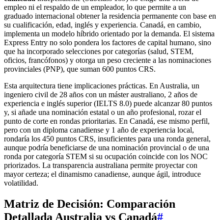
empleo ni el respaldo de un empleador, lo que permite a un
graduado internacional obtener la residencia permanente con base en
su cualificación, edad, inglés y experiencia. Canadá, en cambio,
implementa un modelo híbrido orientado por la demanda. El sistema
Express Entry no solo pondera los factores de capital humano, sino
que ha incorporado selecciones por categorías (salud, STEM,
oficios, francófonos) y otorga un peso creciente a las nominaciones
provinciales (PNP), que suman 600 puntos CRS.
Esta arquitectura tiene implicaciones prácticas. En Australia, un
ingeniero civil de 28 años con un máster australiano, 2 años de
experiencia e inglés superior (IELTS 8.0) puede alcanzar 80 puntos
y, si añade una nominación estatal o un año profesional, rozar el
punto de corte en rondas prioritarias. En Canadá, ese mismo perfil,
pero con un diploma canadiense y 1 año de experiencia local,
rondaría los 450 puntos CRS, insuficientes para una ronda general,
aunque podría beneficiarse de una nominación provincial o de una
ronda por categoría STEM si su ocupación coincide con los NOC
priorizados. La transparencia australiana permite proyectar con
mayor certeza; el dinamismo canadiense, aunque ágil, introduce
volatilidad.
Matriz de Decisión: Comparación
Detallada Australia vs Canadá
#