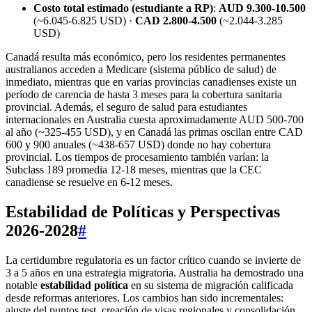
Costo total estimado (estudiante a RP)
:
AUD 9.300‑10.500
(~6.045‑6.825 USD) ·
CAD 2.800‑4.500
(~2.044‑3.285
USD)
Canadá resulta más económico, pero los residentes permanentes
australianos acceden a Medicare (sistema público de salud) de
inmediato, mientras que en varias provincias canadienses existe un
período de carencia de hasta 3 meses para la cobertura sanitaria
provincial. Además, el seguro de salud para estudiantes
internacionales en Australia cuesta aproximadamente AUD 500‑700
al año (~325‑455 USD), y en Canadá las primas oscilan entre CAD
600 y 900 anuales (~438‑657 USD) donde no hay cobertura
provincial. Los tiempos de procesamiento también varían: la
Subclass 189 promedia 12‑18 meses, mientras que la CEC
canadiense se resuelve en 6‑12 meses.
Estabilidad de Políticas y Perspectivas
2026-2028
#
La certidumbre regulatoria es un factor crítico cuando se invierte de
3 a 5 años en una estrategia migratoria. Australia ha demostrado una
notable
estabilidad política
en su sistema de migración calificada
desde reformas anteriores. Los cambios han sido incrementales:
ajuste del puntos test, creación de visas regionales y consolidación