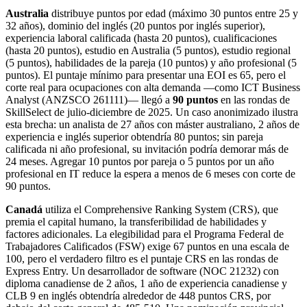
Australia
distribuye puntos por edad (máximo 30 puntos entre 25 y
32 años), dominio del inglés (20 puntos por inglés superior),
experiencia laboral calificada (hasta 20 puntos), cualificaciones
(hasta 20 puntos), estudio en Australia (5 puntos), estudio regional
(5 puntos), habilidades de la pareja (10 puntos) y año profesional (5
puntos). El puntaje mínimo para presentar una EOI es 65, pero el
corte real para ocupaciones con alta demanda —como ICT Business
Analyst (ANZSCO 261111)— llegó a
90 puntos
en las rondas de
SkillSelect de julio‑diciembre de 2025. Un caso anonimizado ilustra
esta brecha: un analista de 27 años con máster australiano, 2 años de
experiencia e inglés superior obtendría 80 puntos; sin pareja
calificada ni año profesional, su invitación podría demorar más de
24 meses. Agregar 10 puntos por pareja o 5 puntos por un año
profesional en IT reduce la espera a menos de 6 meses con corte de
90 puntos.
Canadá
utiliza el Comprehensive Ranking System (CRS), que
premia el capital humano, la transferibilidad de habilidades y
factores adicionales. La elegibilidad para el Programa Federal de
Trabajadores Calificados (FSW) exige 67 puntos en una escala de
100, pero el verdadero filtro es el puntaje CRS en las rondas de
Express Entry. Un desarrollador de software (NOC 21232) con
diploma canadiense de 2 años, 1 año de experiencia canadiense y
CLB 9 en inglés obtendría alrededor de 448 puntos CRS, por