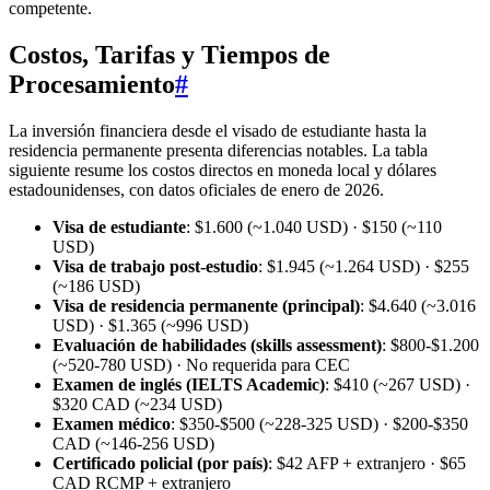
competente.
Costos, Tarifas y Tiempos de
Procesamiento
#
La inversión financiera desde el visado de estudiante hasta la
residencia permanente presenta diferencias notables. La tabla
siguiente resume los costos directos en moneda local y dólares
estadounidenses, con datos oficiales de enero de 2026.
Visa de estudiante
: $1.600 (~1.040 USD) · $150 (~110
USD)
Visa de trabajo post-estudio
: $1.945 (~1.264 USD) · $255
(~186 USD)
Visa de residencia permanente (principal)
: $4.640 (~3.016
USD) · $1.365 (~996 USD)
Evaluación de habilidades (skills assessment)
: $800‑$1.200
(~520‑780 USD) · No requerida para CEC
Examen de inglés (IELTS Academic)
: $410 (~267 USD) ·
$320 CAD (~234 USD)
Examen médico
: $350‑$500 (~228‑325 USD) · $200‑$350
CAD (~146‑256 USD)
Certificado policial (por país)
: $42 AFP + extranjero · $65
CAD RCMP + extranjero