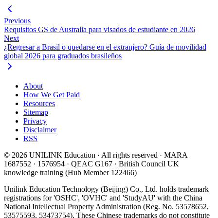
Previous
Requisitos GS de Australia para visados de estudiante en 2026
Next
¿Regresar a Brasil o quedarse en el extranjero? Guía de movilidad
global 2026 para graduados brasileños
About
How We Get Paid
Resources
Sitemap
Privacy
Disclaimer
RSS
© 2026 UNILINK Education · All rights reserved · MARA
1687552 · 1576954 · QEAC G167 · British Council UK
knowledge training (Hub Member 122466)
Unilink Education Technology (Beijing) Co., Ltd. holds trademark
registrations for 'OSHC', 'OVHC' and 'StudyAU' with the China
National Intellectual Property Administration (Reg. No. 53578652,
53575593, 53473754). These Chinese trademarks do not constitute