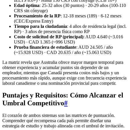
IELTS 8.0+) · Hasta 136 CRS con cónyuge (CLB 10+)
Edad óptima
: 25‑32 años (30 puntos) · 20‑29 años (100‑110
CRS sin cónyuge)
Procesamiento de la RP
: 12‑18 meses (189) · 6‑12 meses
(CEC/Express Entry)
Tiempo para la ciudadanía
: 4 años de residencia legal (incl.
RP) · 3 años de presencia física como RP
Costo de solicitud de RP (principal)
: AUD 4.640 (~3.016
USD) · CAD 1.365 (~996 USD)
Prueba financiera de estudiante
: AUD 24.505 / año
(~15.928 USD) · CAD 20.635 / año (~15.063 USD)
La matriz revela que Australia ofrece mayor margen temporal para
obtener experiencia y acumular puntos sin depender de un
empleador, mientras que Canadá presenta costos más bajos y un
procesamiento más rápido, aunque exige con frecuencia experiencia
laboral canadiense o una nominación provincial para competir.
Puntajes y Requisitos: Cómo Alcanzar el
Umbral Competitivo
#
El corazón de ambos sistemas son las matrices de puntuación.
Comprender qué recompensa cada país permite diseñar una
estrategia de estudio y trabajo alineada con el umbral de invitación.