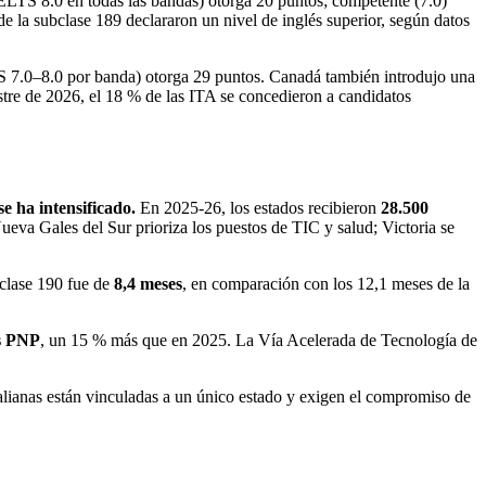
ELTS 8.0 en todas las bandas) otorga 20 puntos; competente (7.0)
e la subclase 189 declararon un nivel de inglés superior, según datos
 7.0–8.0 por banda) otorga 29 puntos. Canadá también introdujo una
stre de 2026, el 18 % de las ITA se concedieron a candidatos
e ha intensificado.
En 2025-26, los estados recibieron
28.500
 Nueva Gales del Sur prioriza los puestos de TIC y salud; Victoria se
bclase 190 fue de
8,4 meses
, en comparación con los 12,1 meses de la
as PNP
, un 15 % más que en 2025. La Vía Acelerada de Tecnología de
tralianas están vinculadas a un único estado y exigen el compromiso de