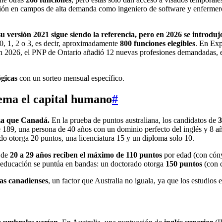
ión en campos de alta demanda como ingeniero de software y enfermero 
 versión 2021 sigue siendo la referencia, pero en 2026 se introd
, 1, 2 o 3, es decir, aproximadamente
800 funciones elegibles
. En Exp
En 2026, el PNP de Ontario añadió 12 nuevas profesiones demandadas, ent
ógicas
con un sorteo mensual específico.
ema el capital humano
#
eza que Canadá.
En la prueba de puntos australiana, los candidatos de
3
se 189, una persona de 40 años con un dominio perfecto del inglés y 8 a
do otorga 20 puntos, una licenciatura 15 y un diploma solo 10.
 de
20 a 29 años reciben el máximo de 110 puntos
por edad (con cóny
a educación se puntúa en bandas: un doctorado otorga
150 puntos
(con c
vas canadienses
, un factor que Australia no iguala, ya que los estudios