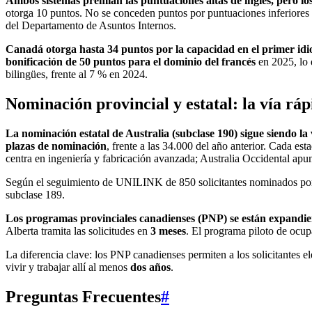
Ambos sistemas premian las puntuaciones altas de inglés, pero lo
otorga 10 puntos. No se conceden puntos por puntuaciones inferiores a
del Departamento de Asuntos Internos.
Canadá otorga hasta 34 puntos por la capacidad en el primer id
bonificación de 50 puntos para el dominio del francés
en 2025, lo 
bilingües, frente al 7 % en 2024.
Nominación provincial y estatal: la vía ráp
La nominación estatal de Australia (subclase 190) sigue siendo la 
plazas de nominación
, frente a las 34.000 del año anterior. Cada est
centra en ingeniería y fabricación avanzada; Australia Occidental apun
Según el seguimiento de UNILINK de 850 solicitantes nominados por
subclase 189.
Los programas provinciales canadienses (PNP) se están expandi
Alberta tramita las solicitudes en
3 meses
. El programa piloto de ocu
La diferencia clave: los PNP canadienses permiten a los solicitantes e
vivir y trabajar allí al menos
dos años
.
Preguntas Frecuentes
#