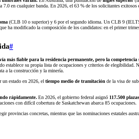
s umbrales varían.
En Australia, una puntuación de
inglés superior
(I
 7.0 en cualquier banda. En 2026, el 63 % de los solicitantes exitosos d
ioma
(CLB 10 o superior) y 6 por el segundo idioma. Un CLB 9 (IELTS
que ha modificado la composición de los candidatos: en el primer trime
ida
#
vía más fiable para la residencia permanente, pero la competencia s
ado establece su propia lista de ocupaciones y criterios de elegibilidad.
ta a la construcción y la minería.
 un estado en 2026, el
tiempo medio de tramitación
de la visa de su
endo rápidamente.
En 2026, el gobierno federal asignó
117.500 plaz
paciones con difícil cobertura de Saskatchewan abarca 85 ocupaciones.
legir provincias concretas, mientras que las nominaciones estatales aus