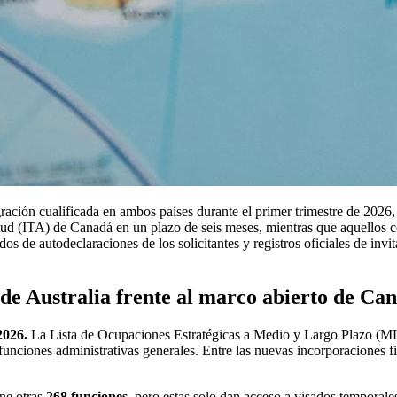
ción cualificada en ambos países durante el primer trimestre de 2026
citud (ITA) de Canadá en un plazo de seis meses, mientras que aquellos 
os de autodeclaraciones de los solicitantes y registros oficiales de inv
l de Australia frente al marco abierto de Ca
2026.
La Lista de Ocupaciones Estratégicas a Medio y Largo Plazo (
funciones administrativas generales. Entre las nuevas incorporaciones f
ne otras
268 funciones
, pero estas solo dan acceso a visados temporale