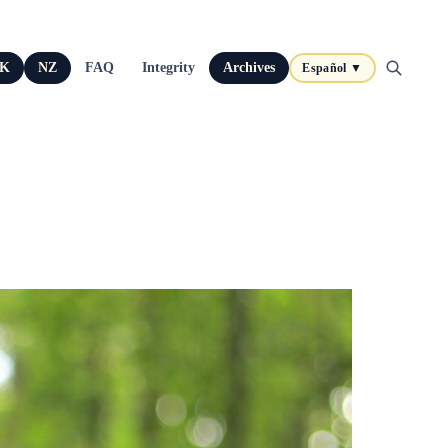
K
NZ
FAQ
Integrity
Archives
Español ▼