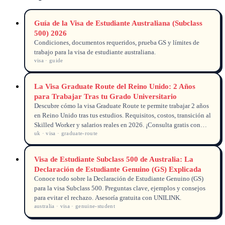
Guía de la Visa de Estudiante Australiana (Subclass
500) 2026
Condiciones, documentos requeridos, prueba GS y límites de
trabajo para la visa de estudiante australiana.
visa · guide
La Visa Graduate Route del Reino Unido: 2 Años
para Trabajar Tras tu Grado Universitario
Descubre cómo la visa Graduate Route te permite trabajar 2 años
en Reino Unido tras tus estudios. Requisitos, costos, transición al
Skilled Worker y salarios reales en 2026. ¡Consulta gratis con
uk · visa · graduate-route
UNILINK!
Visa de Estudiante Subclass 500 de Australia: La
Declaración de Estudiante Genuino (GS) Explicada
Conoce todo sobre la Declaración de Estudiante Genuino (GS)
para la visa Subclass 500. Preguntas clave, ejemplos y consejos
para evitar el rechazo. Asesoría gratuita con UNILINK.
australia · visa · genuine-student