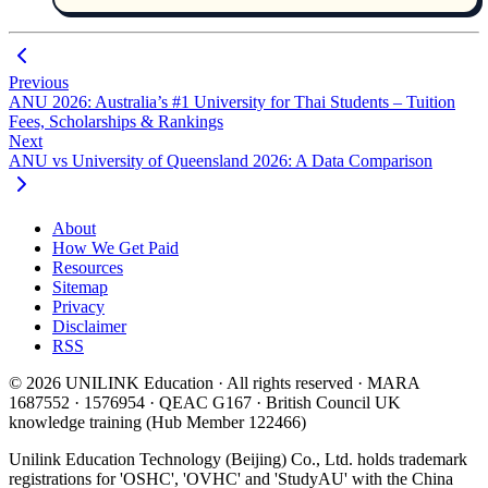
de DHA, UCAS y USCIS consultadas en 2026. Incluye
perspectivas de consejeros licenciados de UNILINK.
Previous
ANU 2026: Australia’s #1 University for Thai Students – Tuition
Fees, Scholarships & Rankings
Next
ANU vs University of Queensland 2026: A Data Comparison
About
How We Get Paid
Resources
Sitemap
Privacy
Disclaimer
RSS
© 2026 UNILINK Education · All rights reserved · MARA
1687552 · 1576954 · QEAC G167 · British Council UK
knowledge training (Hub Member 122466)
Unilink Education Technology (Beijing) Co., Ltd. holds trademark
registrations for 'OSHC', 'OVHC' and 'StudyAU' with the China