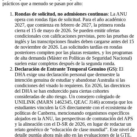
prácticos que a menudo se pasan por alto:
Rondas de solicitud, no admisiones continuas
: La ANU
opera con rondas fijas de solicitud. Para el año académico
2027, que comienza en febrero de 2027, la primera ronda
cierra el 15 de mayo de 2026. Se pueden emitir ofertas
condicionales con calificaciones previstas, pero las pruebas de
inglés y las transcripciones finales deben cargarse antes del 15
de noviembre de 2026. Las solicitudes tardías en rondas
posteriores compiten por las plazas restantes, y los programas
de alta demanda (Máster en Políticas de Seguridad Nacional)
suelen estar completos después de la segunda ronda.
Declaración de Entrante Temporal Genuino (GS)
: El
DHA exige una declaración personal que demuestre la
intención genuina de estudiar y abandonar Australia si las
condiciones del visado lo requieren. En 2026, las directrices
del DHA se han endurecido para ciertas cohortes
consideradas de alto riesgo. Un consejero colegiado de
UNILINK (MARN 1462345, QEAC J146) aconseja que los
estudiantes vinculen la GS directamente con el ecosistema de
políticas de Canberra, mencionando organismos específicos
alojados en la ANU, las perspectivas de contratación del APS
y la alineación con el D‑SR de 2026, en lugar de redactar un
relato genérico de “educación de clase mundial”. Este nivel de
detalle puntúa ahora más alto en las evaluaciones de la GTE.