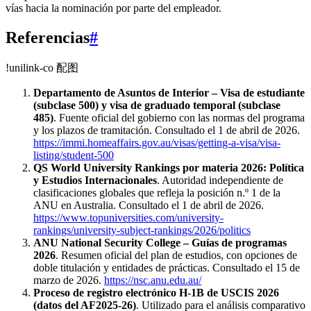
vías hacia la nominación por parte del empleador.
Referencias
#
!unilink-co 配图
Departamento de Asuntos de Interior – Visa de estudiante
(subclase 500) y visa de graduado temporal (subclase
485)
. Fuente oficial del gobierno con las normas del programa
y los plazos de tramitación. Consultado el 1 de abril de 2026.
https://immi.homeaffairs.gov.au/visas/getting-a-visa/visa-
listing/student-500
QS World University Rankings por materia 2026: Política
y Estudios Internacionales
. Autoridad independiente de
clasificaciones globales que refleja la posición n.º 1 de la
ANU en Australia. Consultado el 1 de abril de 2026.
https://www.topuniversities.com/university-
rankings/university-subject-rankings/2026/politics
ANU National Security College – Guías de programas
2026
. Resumen oficial del plan de estudios, con opciones de
doble titulación y entidades de prácticas. Consultado el 15 de
marzo de 2026.
https://nsc.anu.edu.au/
Proceso de registro electrónico H-1B de USCIS 2026
(datos del AF2025‑26)
. Utilizado para el análisis comparativo