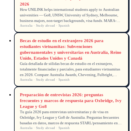
2026
How UNILINK helps international students apply to Australian
universities — Go8, UNSW, University of Sydney, Melbourne,
business majors, non-target backgrounds, visa funds. MARA-
Australia · Study abroad · Spanish
registered guidance.
Becas de estudio en el extranjero 2026 para
estudiantes vietnamitas: Subvenciones
gubernamentales y universitarias en Australia, Reino
Unido, Estados Unidos y Canadá
Guía detallada de sólidas becas de estudio en el extranjero,
totalmente financiadas y parciales, para estudiantes vietnamitas
en 2026. Compare Australia Awards, Chevening, Fulbright,
Australia · Study abroad · Spanish
Vanier y las principales becas universitarias con plazos oficiales,
montos de las becas y consejos de solicitud.
Preparación de entrevistas 2026: preguntas
frecuentes y marcos de respuesta para Oxbridge, Ivy
League y Go8
Tu guía 2026 para entrevistas universitarias y de visa en
Oxbridge, Ivy League y Go8 de Australia. Preguntas frecuentes
basadas en datos, marcos de respuesta STARL/pensamiento en
Australia · Study abroad · Spanish
voz alta, un caso real anónimo de estudiante y fuentes oficiales