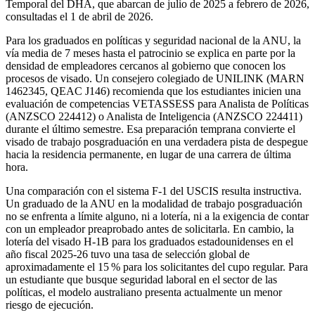
Temporal del DHA, que abarcan de julio de 2025 a febrero de 2026,
consultadas el 1 de abril de 2026.
Para los graduados en políticas y seguridad nacional de la ANU, la
vía media de 7 meses hasta el patrocinio se explica en parte por la
densidad de empleadores cercanos al gobierno que conocen los
procesos de visado. Un consejero colegiado de UNILINK (MARN
1462345, QEAC J146) recomienda que los estudiantes inicien una
evaluación de competencias VETASSESS para Analista de Políticas
(ANZSCO 224412) o Analista de Inteligencia (ANZSCO 224411)
durante el último semestre. Esa preparación temprana convierte el
visado de trabajo posgraduación en una verdadera pista de despegue
hacia la residencia permanente, en lugar de una carrera de última
hora.
Una comparación con el sistema F‑1 del USCIS resulta instructiva.
Un graduado de la ANU en la modalidad de trabajo posgraduación
no se enfrenta a límite alguno, ni a lotería, ni a la exigencia de contar
con un empleador preaprobado antes de solicitarla. En cambio, la
lotería del visado H‑1B para los graduados estadounidenses en el
año fiscal 2025‑26 tuvo una tasa de selección global de
aproximadamente el 15 % para los solicitantes del cupo regular. Para
un estudiante que busque seguridad laboral en el sector de las
políticas, el modelo australiano presenta actualmente un menor
riesgo de ejecución.