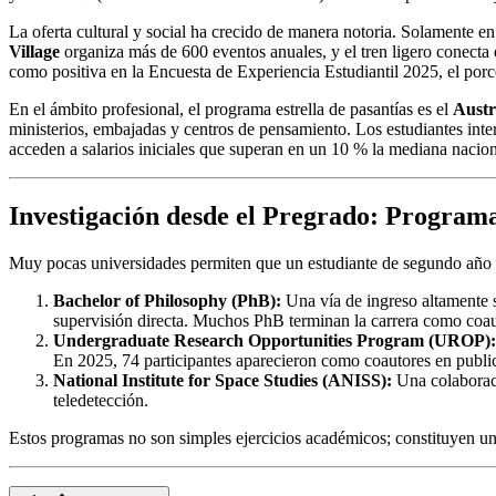
La oferta cultural y social ha crecido de manera notoria. Solamente 
Village
organiza más de 600 eventos anuales, y el tren ligero conecta
como positiva en la Encuesta de Experiencia Estudiantil 2025, el por
En el ámbito profesional, el programa estrella de pasantías es el
Austr
ministerios, embajadas y centros de pensamiento. Los estudiantes inter
acceden a salarios iniciales que superan en un 10 % la mediana nacion
Investigación desde el Pregrado
: Programa
Muy pocas universidades permiten que un estudiante de segundo año for
Bachelor of Philosophy (PhB):
Una vía de ingreso altamente 
supervisión directa. Muchos PhB terminan la carrera como coauto
Undergraduate Research Opportunities Program (UROP):
En 2025, 74 participantes aparecieron como coautores en publicac
National Institute for Space Studies (ANISS):
Una colaboraci
teledetección.
Estos programas no son simples ejercicios académicos; constituyen un p