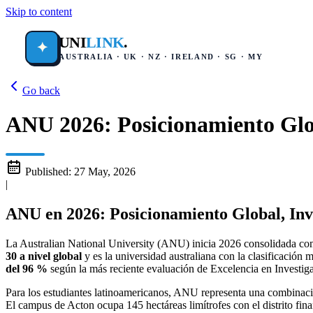
Skip to content
UNI
LINK
.
✦
AUSTRALIA · UK · NZ · IRELAND · SG · MY
Go back
ANU 2026: Posicionamiento Glob
Published:
27 May, 2026
|
ANU en 2026
: Posicionamiento Global, Inv
La Australian National University (ANU) inicia 2026 consolidada com
30 a nivel global
y es la universidad australiana con la clasificación 
del 96 %
según la más reciente evaluación de Excelencia en Investig
Para los estudiantes latinoamericanos, ANU representa una combinaci
El campus de Acton ocupa 145 hectáreas limítrofes con el distrito fin