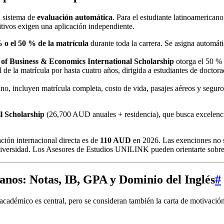
n sistema de
evaluación automática
. Para el estudiante latinoamerican
tivos exigen una aplicación independiente.
 o el 50 % de la matrícula
durante toda la carrera. Se asigna automá
of Business & Economics International Scholarship
otorga el 50 % 
 de la matrícula por hasta cuatro años, dirigida a estudiantes de docto
ano, incluyen matrícula completa, costo de vida, pasajes aéreos y segur
l Scholarship
(26,700 AUD anuales + residencia), que busca excelenci
ación internacional directa es de
110 AUD
en 2026. Las exenciones no s
universidad. Los Asesores de Estudios UNILINK pueden orientarte sobre
canos
: Notas, IB, GPA y Dominio del Inglés
#
adémico es central, pero se consideran también la carta de motivación y 