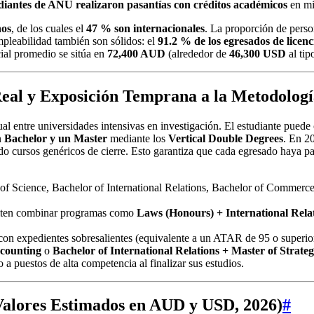
diantes de ANU realizaron pasantías con créditos académicos
en mi
nos
, de los cuales el
47 % son internacionales
. La proporción de perso
mpleabilidad también son sólidos: el
91.2 % de los egresados de licenc
icial promedio se sitúa en
72,400 AUD
(alrededor de
46,300 USD
al tip
Real y Exposición Temprana a la Metodologí
al entre universidades intensivas en investigación. El estudiante puede
n
Bachelor y un Master
mediante los
Vertical Double Degrees
. En 2
o cursos genéricos de cierre. Esto garantiza que cada egresado haya p
 of Science, Bachelor of International Relations, Bachelor of Commer
ten combinar programas como
Laws (Honours) + International Rela
con expedientes sobresalientes (equivalente a un ATAR de 95 o superior
ccounting
o
Bachelor of International Relations + Master of Strateg
 a puestos de alta competencia al finalizar sus estudios.
alores Estimados en AUD y USD, 2026)
#