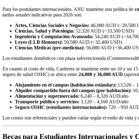
Para los postulantes internacionales, ANU mantiene una política de
co
tarifas anuales indicativas para 2026 son:
Artes, Ciencias Sociales y Negocios:
46,080 AUD (~29,500 
Ciencias, Salud y Psicología:
52,320 AUD (~33,500 USD)
Ingeniería y Computación Avanzada:
54,240 AUD (~34,70
Leyes (LLB Honours):
50,580 AUD (~32,400 USD)
Ciencias Médicas (pre-medicina):
56,880 AUD (~36,400 U
Los estudiantes domésticos con plaza subvencionada (Commonwealth 
En cuanto al costo de vida, Canberra se mantiene entre un 10 y un 15 
seguro de salud OSHC) se ubica entre
24,000 y 36,000 AUD
(aprox
Alojamiento en el campus (habitación estándar):
13,520 – 
Alquiler compartido fuera del campus (por habitación):
10,
Alimentación y supermercado:
6,240 – 8,320 AUD/año
Transporte público y servicios:
3,120 – 4,160 AUD/año
Seguro OSHC (estudiantes internacionales):
720 – 950 AUD
Los costos son referenciales y pueden variar según el estilo de vida y 
Becas para Estudiantes Internacionales
y O