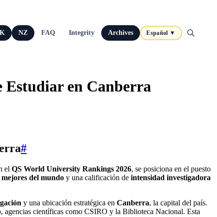
K
NZ
FAQ
Integrity
Archives
Español ▼
e Estudiar en Canberra
berra
#
n el
QS World University Rankings 2026
, se posiciona en el puesto
25 mejores del mundo
y una calificación de
intensidad investigadora
igación
y una ubicación estratégica en
Canberra
, la capital del país.
to, agencias científicas como CSIRO y la Biblioteca Nacional. Esta