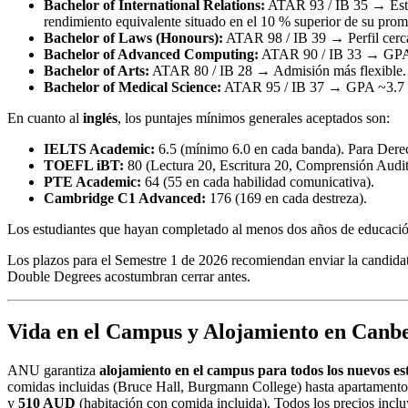
Bachelor of International Relations:
ATAR 93 / IB 35 → Estud
rendimiento equivalente situado en el 10 % superior de su pro
Bachelor of Laws (Honours):
ATAR 98 / IB 39 → Perfil cerca
Bachelor of Advanced Computing:
ATAR 90 / IB 33 → GPA
Bachelor of Arts:
ATAR 80 / IB 28 → Admisión más flexible.
Bachelor of Medical Science:
ATAR 95 / IB 37 → GPA ~3.7 
En cuanto al
inglés
, los puntajes mínimos generales aceptados son:
IELTS Academic:
6.5 (mínimo 6.0 en cada banda). Para Derec
TOEFL iBT:
80 (Lectura 20, Escritura 20, Comprensión Audit
PTE Academic:
64 (55 en cada habilidad comunicativa).
Cambridge C1 Advanced:
176 (169 en cada destreza).
Los estudiantes que hayan completado al menos dos años de educación 
Los plazos para el Semestre 1 de 2026 recomiendan enviar la candidat
Double Degrees acostumbran cerrar antes.
Vida en el Campus y Alojamiento en Canb
ANU garantiza
alojamiento en el campus para todos los nuevos e
comidas incluidas (Bruce Hall, Burgmann College) hasta apartament
y
510 AUD
(habitación con comida incluida). Todos los precios incl