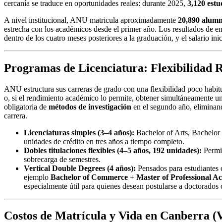
cercanía se traduce en oportunidades reales: durante 2025,
3,120 estu
A nivel institucional, ANU matricula aproximadamente
20,890 alum
estrecha con los académicos desde el primer año. Los resultados de e
dentro de los cuatro meses posteriores a la graduación, y el salario in
Programas de Licenciatura
: Flexibilidad 
ANU estructura sus carreras de grado con una flexibilidad poco habitu
o, si el rendimiento académico lo permite, obtener simultáneamente u
obligatoria de
métodos de investigación
en el segundo año, eliminand
carrera.
Licenciaturas simples (3–4 años):
Bachelor of Arts, Bachelor
unidades de crédito en tres años a tiempo completo.
Dobles titulaciones flexibles (4–5 años, 192 unidades):
Permi
sobrecarga de semestres.
Vertical Double Degrees (4 años):
Pensados para estudiantes 
ejemplo
Bachelor of Commerce + Master of Professional A
especialmente útil para quienes desean postularse a doctorados o
Costos de Matrícula y Vida en Canberra
(V