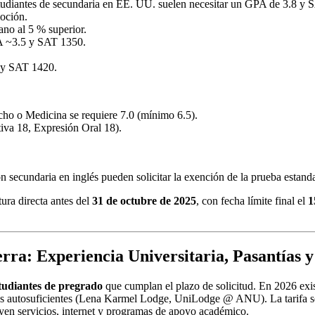
iantes de secundaria en EE. UU. suelen necesitar un GPA de 3.8 y SAT
moción.
no al 5 % superior.
 ~3.5 y SAT 1350.
y SAT 1420.
ho o Medicina se requiere 7.0 (mínimo 6.5).
iva 18, Expresión Oral 18).
secundaria en inglés pueden solicitar la exención de la prueba estanda
ura directa antes del
31 de octubre de 2025
, con fecha límite final el
1
erra
: Experiencia Universitaria, Pasantías y
studiantes de pregrado
que cumplan el plazo de solicitud. En 2026 exist
os autosuficientes (Lena Karmel Lodge, UniLodge @ ANU). La tarifa s
uyen servicios, internet y programas de apoyo académico.