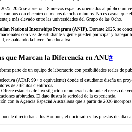
en 2025–2026 se abrieron 18 nuevos espacios orientados al público univ
 el campus con el centro en menos de ocho minutos. No es casual que e
centaje más elevado entre las universidades del Grupo de las Ocho.
alian National Internships Program (ANIP)
. Durante 2025, se concr
nacionales con visa de estudiante vigente pueden participar y trabajar 
al, respaldando la inversión educativa.
s que Marcan la Diferencia en ANU
#
me parte de un equipo de laboratorio con posibilidades reales de public
selectiva (ATAR 99+ o equivalente) donde el estudiante diseña un proy
res de artículos científicos.
Ofrece estancias de investigación remuneradas durante el receso de
iones arbitradas. El dato ilustra la seriedad de la experiencia.
ón con la Agencia Espacial Australiana que a partir de 2026 incorpora p
uente directo hacia los Honours, el doctorado y los puestos de alta cali