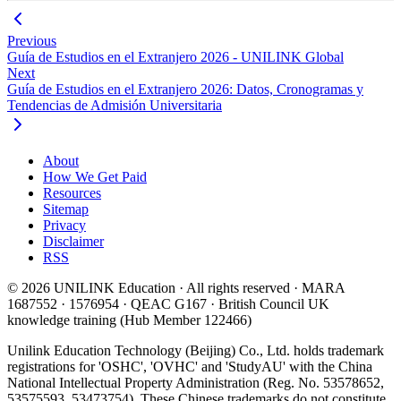
Previous
Guía de Estudios en el Extranjero 2026 - UNILINK Global
Next
Guía de Estudios en el Extranjero 2026: Datos, Cronogramas y
Tendencias de Admisión Universitaria
About
How We Get Paid
Resources
Sitemap
Privacy
Disclaimer
RSS
© 2026 UNILINK Education · All rights reserved · MARA
1687552 · 1576954 · QEAC G167 · British Council UK
knowledge training (Hub Member 122466)
Unilink Education Technology (Beijing) Co., Ltd. holds trademark
registrations for 'OSHC', 'OVHC' and 'StudyAU' with the China
National Intellectual Property Administration (Reg. No. 53578652,
53575593, 53473754). These Chinese trademarks do not constitute