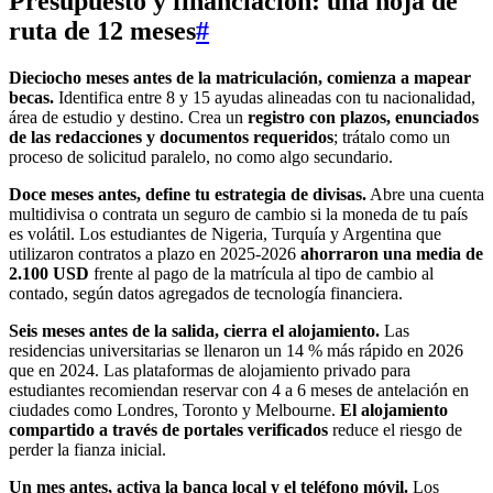
Presupuesto y financiación: una hoja de
ruta de 12 meses
#
Dieciocho meses antes de la matriculación, comienza a mapear
becas.
Identifica entre 8 y 15 ayudas alineadas con tu nacionalidad,
área de estudio y destino. Crea un
registro con plazos, enunciados
de las redacciones y documentos requeridos
; trátalo como un
proceso de solicitud paralelo, no como algo secundario.
Doce meses antes, define tu estrategia de divisas.
Abre una cuenta
multidivisa o contrata un seguro de cambio si la moneda de tu país
es volátil. Los estudiantes de Nigeria, Turquía y Argentina que
utilizaron contratos a plazo en 2025-2026
ahorraron una media de
2.100 USD
frente al pago de la matrícula al tipo de cambio al
contado, según datos agregados de tecnología financiera.
Seis meses antes de la salida, cierra el alojamiento.
Las
residencias universitarias se llenaron un 14 % más rápido en 2026
que en 2024. Las plataformas de alojamiento privado para
estudiantes recomiendan reservar con 4 a 6 meses de antelación en
ciudades como Londres, Toronto y Melbourne.
El alojamiento
compartido a través de portales verificados
reduce el riesgo de
perder la fianza inicial.
Un mes antes, activa la banca local y el teléfono móvil.
Los