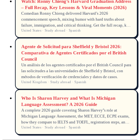
Watch: Ronny Chieng’s Harvard Graduation Address
– Full Recap, Key Lessons & Viral Moments (2026)
Comedian Ronny Chieng delivered Harvard’s 2026
commencement speech, mixing humor with hard truths about
failure, immigration, and critical thinking. Get the full recap, key
United States · Study abroad · Spanish
quotes, viewing stats, and why his message resonates with
international students.
Agente de Solicitud para Sheffield y Bristol 2026:
Comparativa de Agentes Certificados por el British
Council
Un análisis de los agentes certificados por el British Council para
las solicitudes a las universidades de Sheffield y Bristol, con
métodos de verificación de credenciales y datos de casos.
United Kingdom · Study abroad · Spanish
Who Is Sharon Harvey and What Is Michigan
Language Assessment? A 2026 Guide
A complete 2026 guide covering Sharon Harvey''s role at
Michigan Language Assessment, the MET, ECCE, ECPE exams,
how they compare to IELTS and TOEFL, registration steps, and
United States · Study abroad · Spanish
global recognition updates.