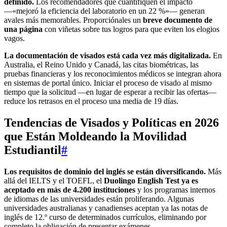
definido.
Los recomendadores que cuantifiquen el impacto
—«mejoró la eficiencia del laboratorio en un 22 %»— generan
avales más memorables. Proporciónales un
breve documento de
una página
con viñetas sobre tus logros para que eviten los elogios
vagos.
La documentación de visados está cada vez más digitalizada.
En
Australia, el Reino Unido y Canadá, las citas biométricas, las
pruebas financieras y los reconocimientos médicos se integran ahora
en sistemas de portal único. Iniciar el proceso de visado al mismo
tiempo que la solicitud —en lugar de esperar a recibir las ofertas—
reduce los retrasos en el proceso una media de 19 días.
Tendencias de Visados y Políticas en 2026
que Están Moldeando la Movilidad
Estudiantil
#
Los requisitos de dominio del inglés se están diversificando.
Más
allá del IELTS y el TOEFL, el
Duolingo English Test ya es
aceptado en más de 4.200 instituciones
y los programas internos
de idiomas de las universidades están proliferando. Algunas
universidades australianas y canadienses aceptan ya las notas de
inglés de 12.º curso de determinados currículos, eliminando por
completo la obligación de presentar exámenes.