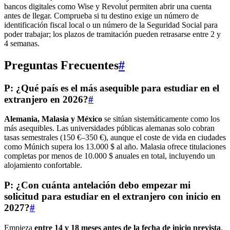
bancos digitales como Wise y Revolut permiten abrir una cuenta
antes de llegar. Comprueba si tu destino exige un número de
identificación fiscal local o un número de la Seguridad Social para
poder trabajar; los plazos de tramitación pueden retrasarse entre 2 y
4 semanas.
Preguntas Frecuentes
#
P: ¿Qué país es el más asequible para estudiar en el
extranjero en 2026?
#
Alemania, Malasia y México
se sitúan sistemáticamente como los
más asequibles. Las universidades públicas alemanas solo cobran
tasas semestrales (150 €–350 €), aunque el coste de vida en ciudades
como Múnich supera los 13.000 $ al año. Malasia ofrece titulaciones
completas por menos de 10.000 $ anuales en total, incluyendo un
alojamiento confortable.
P: ¿Con cuánta antelación debo empezar mi
solicitud para estudiar en el extranjero con inicio en
2027?
#
Empieza
entre 14 y 18 meses antes de la fecha de inicio prevista
.