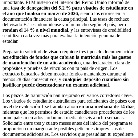
importante. El Ministerio del Interior del Reino Unido informó de
una
tasa de denegación del 5,2 % para visados de estudiante en
el año que finalizó en marzo de 2026
, siendo los errores en la
documentación financiera la causa principal. Las tasas de rechazo
del visado F-1 estadounidense varían mucho según el país, pero
rondan el 14 % a nivel mundial
, y las entrevistas de credibilidad
se utilizan cada vez más para evaluar la intención genuina de
estudiar.
Preparar tu solicitud de visado requiere tres tipos de documentación:
acreditación de fondos que cubran la matrícula más los gastos
de manutención de un año académico
, una declaración clara de
propósitos y pruebas de vínculos con tu país de origen. Los
extractos bancarios deben mostrar fondos mantenidos durante al
menos 28 días consecutivos, y
cualquier depósito cuantioso sin
justificar puede desencadenar un examen adicional
.
Los plazos de tramitación han mejorado en varios corredores clave.
Los visados de estudiante australianos para solicitantes de países con
nivel de evaluación 1 se tramitan ahora
en una mediana de 14 días
,
mientras que los permisos de estudio canadienses procedentes de los
principales mercados tardan una media de seis a ocho semanas.
Solicitarlo entre tres y cuatro meses antes del inicio del programa te
proporciona un margen ante posibles peticiones imprevistas de
documentos adicionales. Los servicios que preauditan tu expediente