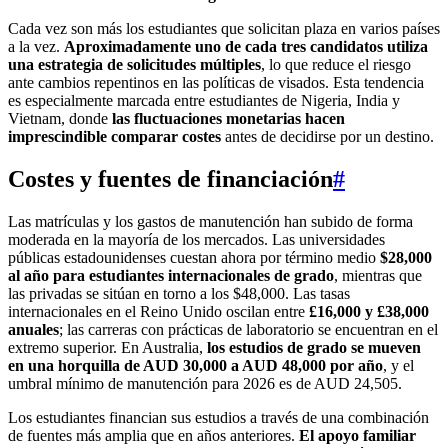
Cada vez son más los estudiantes que solicitan plaza en varios países
a la vez.
Aproximadamente uno de cada tres candidatos utiliza
una estrategia de solicitudes múltiples
, lo que reduce el riesgo
ante cambios repentinos en las políticas de visados. Esta tendencia
es especialmente marcada entre estudiantes de Nigeria, India y
Vietnam, donde
las fluctuaciones monetarias hacen
imprescindible comparar costes
antes de decidirse por un destino.
Costes y fuentes de financiación
#
Las matrículas y los gastos de manutención han subido de forma
moderada en la mayoría de los mercados. Las universidades
públicas estadounidenses cuestan ahora por término medio
$28,000
al año para estudiantes internacionales de grado
, mientras que
las privadas se sitúan en torno a los $48,000. Las tasas
internacionales en el Reino Unido oscilan entre
£16,000 y £38,000
anuales
; las carreras con prácticas de laboratorio se encuentran en el
extremo superior. En Australia,
los estudios de grado se mueven
en una horquilla de AUD 30,000 a AUD 48,000 por año
, y el
umbral mínimo de manutención para 2026 es de AUD 24,505.
Los estudiantes financian sus estudios a través de una combinación
de fuentes más amplia que en años anteriores.
El apoyo familiar