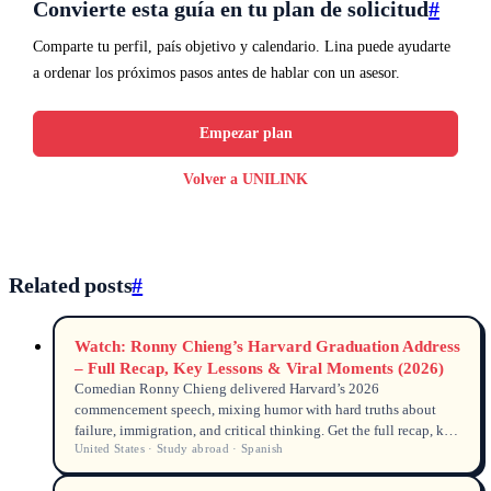
Convierte esta guía en tu plan de solicitud
#
Comparte tu perfil, país objetivo y calendario. Lina puede ayudarte
a ordenar los próximos pasos antes de hablar con un asesor.
Empezar plan
Volver a UNILINK
Related posts
#
Watch: Ronny Chieng’s Harvard Graduation Address
– Full Recap, Key Lessons & Viral Moments (2026)
Comedian Ronny Chieng delivered Harvard’s 2026
commencement speech, mixing humor with hard truths about
failure, immigration, and critical thinking. Get the full recap, key
United States · Study abroad · Spanish
quotes, viewing stats, and why his message resonates with
international students.