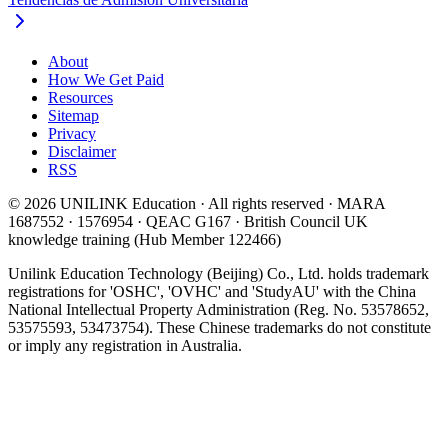
About
How We Get Paid
Resources
Sitemap
Privacy
Disclaimer
RSS
© 2026 UNILINK Education · All rights reserved · MARA
1687552 · 1576954 · QEAC G167 · British Council UK
knowledge training (Hub Member 122466)
Unilink Education Technology (Beijing) Co., Ltd. holds trademark
registrations for 'OSHC', 'OVHC' and 'StudyAU' with the China
National Intellectual Property Administration (Reg. No. 53578652,
53575593, 53473754). These Chinese trademarks do not constitute
or imply any registration in Australia.