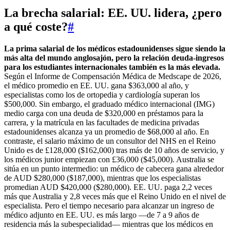
La brecha salarial: EE. UU. lidera, ¿pero
a qué coste?
#
La prima salarial de los médicos estadounidenses sigue siendo la
más alta del mundo anglosajón, pero la relación deuda-ingresos
para los estudiantes internacionales también es la más elevada.
Según el Informe de Compensación Médica de Medscape de 2026,
el médico promedio en EE. UU. gana $363,000 al año, y
especialistas como los de ortopedia y cardiología superan los
$500,000. Sin embargo, el graduado médico internacional (IMG)
medio carga con una deuda de $320,000 en préstamos para la
carrera, y la matrícula en las facultades de medicina privadas
estadounidenses alcanza ya un promedio de $68,000 al año. En
contraste, el salario máximo de un consultor del NHS en el Reino
Unido es de £128,000 ($162,000) tras más de 10 años de servicio, y
los médicos junior empiezan con £36,000 ($45,000). Australia se
sitúa en un punto intermedio: un médico de cabecera gana alrededor
de AUD $280,000 ($187,000), mientras que los especialistas
promedian AUD $420,000 ($280,000). EE. UU. paga 2,2 veces
más que Australia y 2,8 veces más que el Reino Unido en el nivel de
especialista. Pero el tiempo necesario para alcanzar un ingreso de
médico adjunto en EE. UU. es más largo —de 7 a 9 años de
residencia más la subespecialidad— mientras que los médicos en