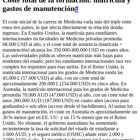
Coste total de la formación: matrícula y
gastos de manutención
#
El coste inicial de la carrera de Medicina varía más del triple entre
estos tres países, lo que afecta directamente tu relación deuda-
ingresos. En Estados Unidos, la matrícula para estudiantes
internacionales en facultades de Medicina privadas promedia
68.000 USD al año, y el coste total de asistencia (matrícula +
manutención) alcanza los 350.000-400.000 USD en cuatro años.
Las universidades públicas ofrecen matrículas más bajas para
residentes del estado, pero los estudiantes internacionales rara vez
cumplen los requisitos para esas tarifas. En el Reino Unido, la
matrícula internacional para los grados de Medicina ronda las
45.000 £ (57.000 USD) al año, con un coste total de
aproximadamente 200.000 £ (254.000 USD) en cinco años. En
Australia, la matrícula internacional para los grados de Medicina
promedia 70.000 AUD (47.000 USD) al año, con un coste total de
unos 280.000 AUD (187.000 USD) en cuatro años (acceso para
graduados) o seis años (acceso desde el bachillerato). Al sumar los
gastos de manutención, el coste en Australia es aproximadamente un
30 % menor que en EE. UU. y un 15 % menor que en el Reino
Unido. No obstante, el gobierno australiano ha aumentado
recientemente la tasa de solicitud del visado de estudiante a
1.600 AUD, y el seguro médico (OSHC) añade entre 2.000 y
3.000 AUD al año. El desembolso financiero total para una carrera