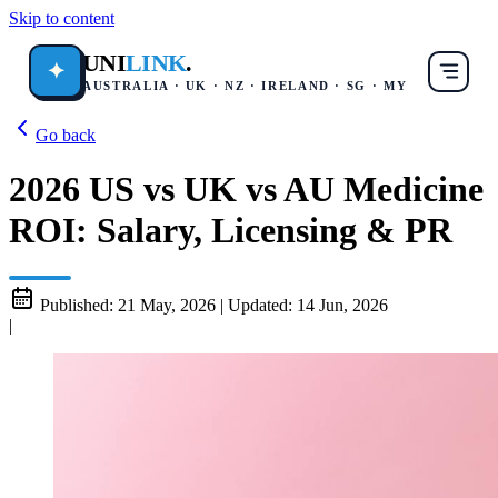
Skip to content
UNI
LINK
.
✦
AUSTRALIA · UK · NZ · IRELAND · SG · MY
Go back
2026 US vs UK vs AU Medicine
ROI: Salary, Licensing & PR
Published:
21 May, 2026
|
Updated:
14 Jun, 2026
|