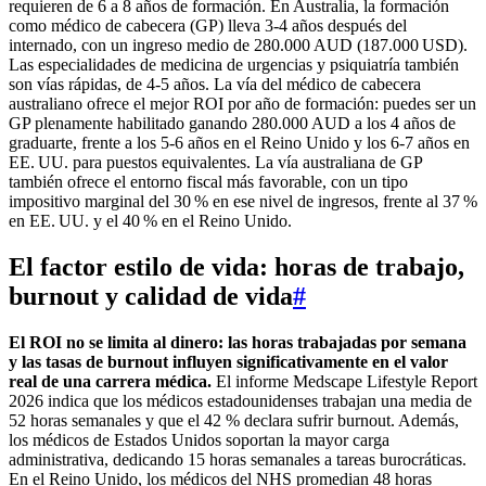
requieren de 6 a 8 años de formación. En Australia, la formación
como médico de cabecera (GP) lleva 3-4 años después del
internado, con un ingreso medio de 280.000 AUD (187.000 USD).
Las especialidades de medicina de urgencias y psiquiatría también
son vías rápidas, de 4-5 años. La vía del médico de cabecera
australiano ofrece el mejor ROI por año de formación: puedes ser un
GP plenamente habilitado ganando 280.000 AUD a los 4 años de
graduarte, frente a los 5-6 años en el Reino Unido y los 6-7 años en
EE. UU. para puestos equivalentes. La vía australiana de GP
también ofrece el entorno fiscal más favorable, con un tipo
impositivo marginal del 30 % en ese nivel de ingresos, frente al 37 %
en EE. UU. y el 40 % en el Reino Unido.
El factor estilo de vida: horas de trabajo,
burnout y calidad de vida
#
El ROI no se limita al dinero: las horas trabajadas por semana
y las tasas de burnout influyen significativamente en el valor
real de una carrera médica.
El informe Medscape Lifestyle Report
2026 indica que los médicos estadounidenses trabajan una media de
52 horas semanales y que el 42 % declara sufrir burnout. Además,
los médicos de Estados Unidos soportan la mayor carga
administrativa, dedicando 15 horas semanales a tareas burocráticas.
En el Reino Unido, los médicos del NHS promedian 48 horas