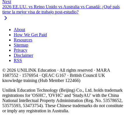
Next
2026 EE.UU. vs Reino Unido vs Australia vs Canadá: ¿Qué país
tiene la mejor visa de trabajo post-estudio?
About
How We Get Paid
Resources
Sitemap
Privacy
Disclaimer
RSS
© 2026 UNILINK Education · All rights reserved · MARA
1687552 · 1576954 · QEAC G167 · British Council UK
knowledge training (Hub Member 122466)
Unilink Education Technology (Beijing) Co., Ltd. holds trademark
registrations for 'OSHC', 'OVHC' and 'StudyAU' with the China
National Intellectual Property Administration (Reg. No. 53578652,
53575593, 53473754). These Chinese trademarks do not constitute
or imply any registration in Australia.