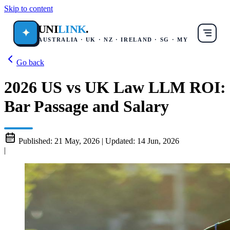
Skip to content
UNI
LINK
.
✦
AUSTRALIA · UK · NZ · IRELAND · SG · MY
Go back
2026 US vs UK Law LLM ROI:
Bar Passage and Salary
Published:
21 May, 2026
|
Updated:
14 Jun, 2026
|