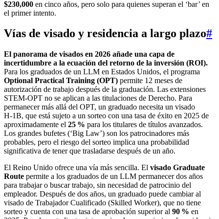
$230,000
en cinco años, pero solo para quienes superan el ‘bar’ en
el primer intento.
Vías de visado y residencia a largo plazo
#
El panorama de visados en 2026 añade una capa de
incertidumbre a la ecuación del retorno de la inversión (ROI).
Para los graduados de un LLM en Estados Unidos, el programa
Optional Practical Training (OPT)
permite 12 meses de
autorización de trabajo después de la graduación. Las extensiones
STEM‑OPT no se aplican a las titulaciones de Derecho. Para
permanecer más allá del OPT, un graduado necesita un visado
H‑1B, que está sujeto a un sorteo con una tasa de éxito en 2025 de
aproximadamente el
25 %
para los titulares de títulos avanzados.
Los grandes bufetes (‘Big Law’) son los patrocinadores más
probables, pero el riesgo del sorteo implica una probabilidad
significativa de tener que trasladarse después de un año.
El Reino Unido ofrece una vía más sencilla. El
visado Graduate
Route
permite a los graduados de un LLM permanecer dos años
para trabajar o buscar trabajo, sin necesidad de patrocinio del
empleador. Después de dos años, un graduado puede cambiar al
visado de Trabajador Cualificado (Skilled Worker), que no tiene
sorteo y cuenta con una tasa de aprobación superior al
90 %
en