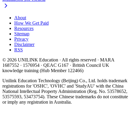
About
How We Get Paid
Resources
Sitemap
Privacy
Disclaimer
RSS
© 2026 UNILINK Education · All rights reserved · MARA
1687552 · 1576954 · QEAC G167 · British Council UK
knowledge training (Hub Member 122466)
Unilink Education Technology (Beijing) Co., Ltd. holds trademark
registrations for 'OSHC', 'OVHC' and 'StudyAU' with the China
National Intellectual Property Administration (Reg. No. 53578652,
53575593, 53473754). These Chinese trademarks do not constitute
or imply any registration in Australia.