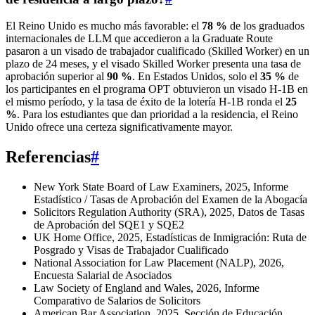
El Reino Unido es mucho más favorable: el
78 %
de los graduados
internacionales de LLM que accedieron a la Graduate Route
pasaron a un visado de trabajador cualificado (Skilled Worker) en un
plazo de 24 meses, y el visado Skilled Worker presenta una tasa de
aprobación superior al
90 %
. En Estados Unidos, solo el
35 %
de
los participantes en el programa OPT obtuvieron un visado H-1B en
el mismo período, y la tasa de éxito de la lotería H-1B ronda el
25
%
. Para los estudiantes que dan prioridad a la residencia, el Reino
Unido ofrece una certeza significativamente mayor.
Referencias
#
New York State Board of Law Examiners, 2025, Informe
Estadístico / Tasas de Aprobación del Examen de la Abogacía
Solicitors Regulation Authority (SRA), 2025, Datos de Tasas
de Aprobación del SQE1 y SQE2
UK Home Office, 2025, Estadísticas de Inmigración: Ruta de
Posgrado y Visas de Trabajador Cualificado
National Association for Law Placement (NALP), 2026,
Encuesta Salarial de Asociados
Law Society of England and Wales, 2026, Informe
Comparativo de Salarios de Solicitors
American Bar Association, 2025, Sección de Educación