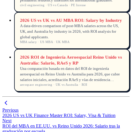
permanent residency timelines for international graduates.
civil engineering · US vs Canada · PE license
2026 US vs UK vs AU MBA ROI: Salary by Industry
A data-driven comparison of post-MBA salaries across the US,
UK, and Australia by industry in 2026, with ROI analysis for
global applicants.
MBA salary · US MBA · UK MBA
2026 ROI de Ingeniería Aeroespacial Reino Unido vs
Australia: Salario, RAeS y RP
Una comparación basada en datos del ROI de ingeniería
aeroespacial en Reino Unido vs Australia para 2026, que cubre
salarios iniciales, acreditación RAeS y vías de residencia
aerospace engineering · UK vs Australia · ROI
permanente.
Previous
2026 US vs UK Finance Master ROI: Salary, Visa & Tuition
Next
ROI del MBA en EE.UU. vs Reino Unido 2026: Salario tras la
graduación por escuela