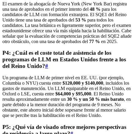
El examen de la abogacía de Nueva York (New York Bar) registra
una tasa de aprobados en el primer intento del
48 %
para los
candidatos de LLM con formación extranjera. El SQE1 del Reino
Unido tiene una tasa de aprobados del
53 %
para todos los
candidatos. La tasa británica es ligeramente superior, pero el examen
estadounidense ofrece una vía más rápida hacia la habilitación. Cabe
señalar que la evaluación de competencias prácticas del SQE2 añade
otro obstáculo, con una tasa de aprobados del
77 %
en 2025.
P4: ¿Cuál es el coste total de asistencia de los
programas de LLM en Estados Unidos frente a los
del Reino Unido?
#
Un programa de LLM de primer nivel en EE. UU. (por ejemplo,
Columbia o NYU) cuesta entre
$120,000 y $140,000
, incluidos los
gastos de manutención. Un LLM equiparable en el Reino Unido, en
Oxford o LSE, cuesta entre
$64,000 y $95,000
. El Reino Unido
resulta aproximadamente entre un
30 % y un 50 % más barato
, en
parte debido a la menor duración del programa de 9 meses. No
obstante, este ahorro inicial debe sopesarse frente al menor salario
que se percibe tras la habilitación en el Reino Unido.
P5: ¿Qué vía de visado ofrece mejores perspectivas
de residencia a largo plazo?
#