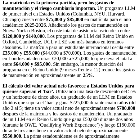
La matrícula es la primera partida, pero los gastos de
manutención y el riesgo cambiario importan.
Un programa LLM
de primer nivel en Estados Unidos (Columbia, NYU, Harvard,
Chicago) cuesta entre
$75,000 y $85,000
en matrícula para el año
académico 2025‑2026. Añadiendo los gastos de manutención en
Nueva York o Boston, el coste total de asistencia asciende a entre
$120,000 y $140,000
. Los programas de LLM del Reino Unido en
Oxford, Cambridge, UCL y LSE son más baratos en términos
absolutos. La matrícula para un estudiante internacional oscila entre
£35,000 y £55,000
($44,000 a $70,000). Los gastos de manutención
en Londres añaden otras £20,000 a £25,000, lo que eleva el total a
entre
$64,000 y $95,000
. Sin embargo, la menor duración del
programa en el Reino Unido (9 meses frente a 12) reduce los gastos
de manutención en aproximadamente un
25%
.
El cálculo del valor actual neto favorece a Estados Unidos para
quienes superan el ‘bar’.
Utilizando una tasa de descuento del 5 %
y un horizonte de cinco años, un graduado de un LLM en Estados
Unidos que supera el ‘bar’ y gana $225,000 durante cuatro años (del
año 2 al 5) tiene un valor actual neto de aproximadamente
$780,000
después de la matrícula y los gastos de manutención. Un graduado
de un LLM en el Reino Unido que gana £50,000 durante dos años
(durante la QWE, ‘Qualifying Work Experience’) y luego £150,000
durante tres años tiene un valor actual neto de aproximadamente
$550,000
. La prima estadounidense es de aproximadamente