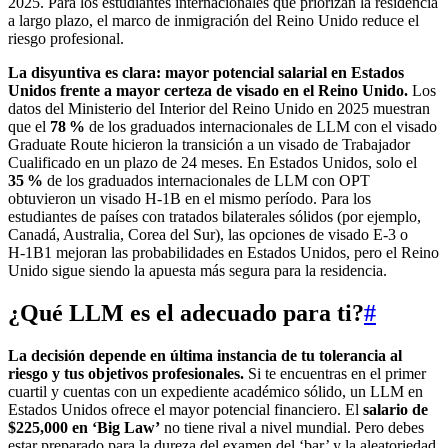
2025. Para los estudiantes internacionales que priorizan la residencia
a largo plazo, el marco de inmigración del Reino Unido reduce el
riesgo profesional.
La disyuntiva es clara: mayor potencial salarial en Estados
Unidos frente a mayor certeza de visado en el Reino Unido.
Los
datos del Ministerio del Interior del Reino Unido en 2025 muestran
que el
78 %
de los graduados internacionales de LLM con el visado
Graduate Route hicieron la transición a un visado de Trabajador
Cualificado en un plazo de 24 meses. En Estados Unidos, solo el
35 %
de los graduados internacionales de LLM con OPT
obtuvieron un visado H‑1B en el mismo período. Para los
estudiantes de países con tratados bilaterales sólidos (por ejemplo,
Canadá, Australia, Corea del Sur), las opciones de visado E‑3 o
H‑1B1 mejoran las probabilidades en Estados Unidos, pero el Reino
Unido sigue siendo la apuesta más segura para la residencia.
¿Qué LLM es el adecuado para ti?
#
La decisión depende en última instancia de tu tolerancia al
riesgo y tus objetivos profesionales.
Si te encuentras en el primer
cuartil y cuentas con un expediente académico sólido, un LLM en
Estados Unidos ofrece el mayor potencial financiero. El
salario de
$225,000 en ‘Big Law’
no tiene rival a nivel mundial. Pero debes
estar preparado para la dureza del examen del ‘bar’ y la aleatoriedad