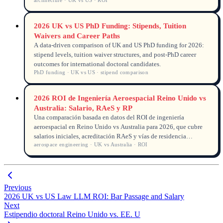
architecture · UK vs US · ROI
2026 UK vs US PhD Funding: Stipends, Tuition
Waivers and Career Paths
A data-driven comparison of UK and US PhD funding for 2026:
stipend levels, tuition waiver structures, and post-PhD career
outcomes for international doctoral candidates.
PhD funding · UK vs US · stipend comparison
2026 ROI de Ingeniería Aeroespacial Reino Unido vs
Australia: Salario, RAeS y RP
Una comparación basada en datos del ROI de ingeniería
aeroespacial en Reino Unido vs Australia para 2026, que cubre
salarios iniciales, acreditación RAeS y vías de residencia
aerospace engineering · UK vs Australia · ROI
permanente.
Previous
2026 UK vs US Law LLM ROI: Bar Passage and Salary
Next
Estipendio doctoral Reino Unido vs. EE. U