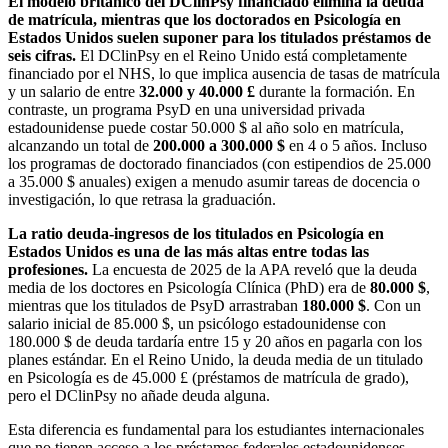
El modelo británico del DClinPsy financiado elimina la deuda
de matrícula, mientras que los doctorados en Psicología en
Estados Unidos suelen suponer para los titulados préstamos de
seis cifras.
El DClinPsy en el Reino Unido está completamente
financiado por el NHS, lo que implica ausencia de tasas de matrícula
y un salario de entre
32.000 y 40.000 £
durante la formación. En
contraste, un programa PsyD en una universidad privada
estadounidense puede costar 50.000 $ al año solo en matrícula,
alcanzando un total de
200.000 a 300.000 $
en 4 o 5 años. Incluso
los programas de doctorado financiados (con estipendios de 25.000
a 35.000 $ anuales) exigen a menudo asumir tareas de docencia o
investigación, lo que retrasa la graduación.
La ratio deuda-ingresos de los titulados en Psicología en
Estados Unidos es una de las más altas entre todas las
profesiones.
La encuesta de 2025 de la APA reveló que la deuda
media de los doctores en Psicología Clínica (PhD) era de
80.000 $
,
mientras que los titulados de PsyD arrastraban
180.000 $
. Con un
salario inicial de 85.000 $, un psicólogo estadounidense con
180.000 $ de deuda tardaría entre 15 y 20 años en pagarla con los
planes estándar. En el Reino Unido, la deuda media de un titulado
en Psicología es de 45.000 £ (préstamos de matrícula de grado),
pero el DClinPsy no añade deuda alguna.
Esta diferencia es fundamental para los estudiantes internacionales
que no tienen acceso a los préstamos federales estadounidenses.