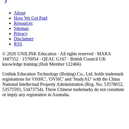
About
How We Get Paid
Resources
Sitemap
Privacy
Disclaimer
RSS
© 2026 UNILINK Education · All rights reserved · MARA
1687552 · 1576954 · QEAC G167 · British Council UK
knowledge training (Hub Member 122466)
Unilink Education Technology (Beijing) Co., Ltd. holds trademark
registrations for 'OSHC', 'OVHC' and 'StudyAU' with the China
National Intellectual Property Administration (Reg. No. 53578652,
53575593, 53473754). These Chinese trademarks do not constitute
or imply any registration in Australia.