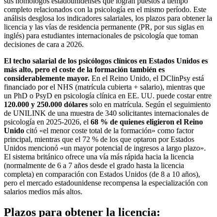
sus homólogos estadounidenses que logran puestos a tiempo
completo relacionados con la psicología en el mismo período. Este
análisis desglosa los indicadores salariales, los plazos para obtener la
licencia y las vías de residencia permanente (PR, por sus siglas en
inglés) para estudiantes internacionales de psicología que toman
decisiones de cara a 2026.
El techo salarial de los psicólogos clínicos en Estados Unidos es
más alto, pero el coste de la formación también es
considerablemente mayor.
En el Reino Unido, el DClinPsy está
financiado por el NHS (matrícula cubierta + salario), mientras que
un PhD o PsyD en psicología clínica en EE. UU. puede costar entre
120.000 y 250.000 dólares
solo en matrícula. Según el seguimiento
de UNILINK de una muestra de 340 solicitantes internacionales de
psicología en 2025-2026, el
68 % de quienes eligieron el Reino
Unido
citó «el menor coste total de la formación» como factor
principal, mientras que el 72 % de los que optaron por Estados
Unidos mencionó «un mayor potencial de ingresos a largo plazo».
El sistema británico ofrece una vía más rápida hacia la licencia
(normalmente de 6 a 7 años desde el grado hasta la licencia
completa) en comparación con Estados Unidos (de 8 a 10 años),
pero el mercado estadounidense recompensa la especialización con
salarios medios más altos.
Plazos para obtener la licencia: