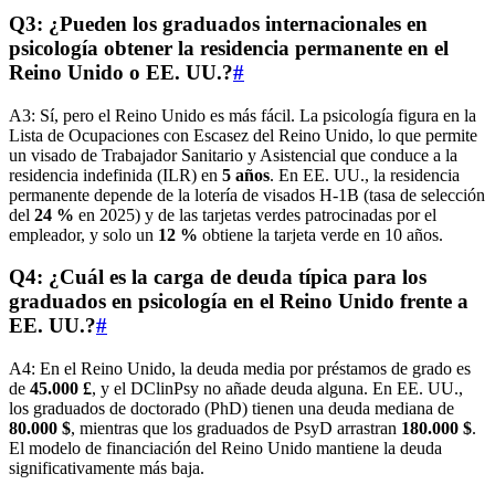
Q3: ¿Pueden los graduados internacionales en
psicología obtener la residencia permanente en el
Reino Unido o EE. UU.?
#
A3: Sí, pero el Reino Unido es más fácil. La psicología figura en la
Lista de Ocupaciones con Escasez del Reino Unido, lo que permite
un visado de Trabajador Sanitario y Asistencial que conduce a la
residencia indefinida (ILR) en
5 años
. En EE. UU., la residencia
permanente depende de la lotería de visados H-1B (tasa de selección
del
24 %
en 2025) y de las tarjetas verdes patrocinadas por el
empleador, y solo un
12 %
obtiene la tarjeta verde en 10 años.
Q4: ¿Cuál es la carga de deuda típica para los
graduados en psicología en el Reino Unido frente a
EE. UU.?
#
A4: En el Reino Unido, la deuda media por préstamos de grado es
de
45.000 £
, y el DClinPsy no añade deuda alguna. En EE. UU.,
los graduados de doctorado (PhD) tienen una deuda mediana de
80.000 $
, mientras que los graduados de PsyD arrastran
180.000 $
.
El modelo de financiación del Reino Unido mantiene la deuda
significativamente más baja.