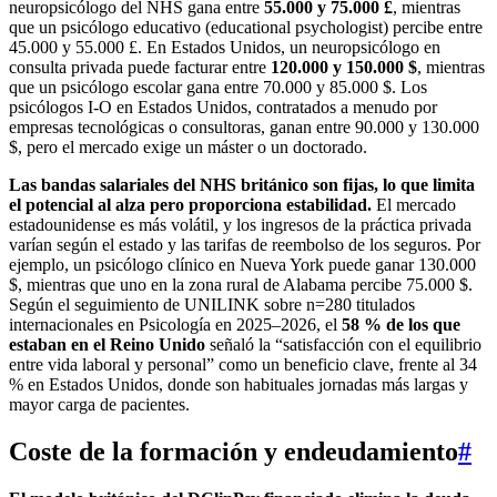
neuropsicólogo del NHS gana entre
55.000 y 75.000 £
, mientras
que un psicólogo educativo (educational psychologist) percibe entre
45.000 y 55.000 £. En Estados Unidos, un neuropsicólogo en
consulta privada puede facturar entre
120.000 y 150.000 $
, mientras
que un psicólogo escolar gana entre 70.000 y 85.000 $. Los
psicólogos I-O en Estados Unidos, contratados a menudo por
empresas tecnológicas o consultoras, ganan entre 90.000 y 130.000
$, pero el mercado exige un máster o un doctorado.
Las bandas salariales del NHS británico son fijas, lo que limita
el potencial al alza pero proporciona estabilidad.
El mercado
estadounidense es más volátil, y los ingresos de la práctica privada
varían según el estado y las tarifas de reembolso de los seguros. Por
ejemplo, un psicólogo clínico en Nueva York puede ganar 130.000
$, mientras que uno en la zona rural de Alabama percibe 75.000 $.
Según el seguimiento de UNILINK sobre n=280 titulados
internacionales en Psicología en 2025–2026, el
58 % de los que
estaban en el Reino Unido
señaló la “satisfacción con el equilibrio
entre vida laboral y personal” como un beneficio clave, frente al 34
% en Estados Unidos, donde son habituales jornadas más largas y
mayor carga de pacientes.
Coste de la formación y endeudamiento
#