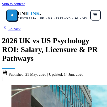
Skip to content
UNI
LINK
.
✦
AUSTRALIA · UK · NZ · IRELAND · SG · MY
Go back
2026 UK vs US Psychology
ROI: Salary, Licensure & PR
Pathways
Published:
21 May, 2026
|
Updated:
14 Jun, 2026
|