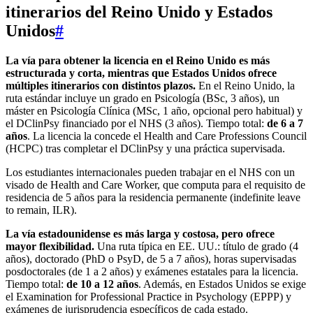
itinerarios del Reino Unido y Estados
Unidos
#
La vía para obtener la licencia en el Reino Unido es más
estructurada y corta, mientras que Estados Unidos ofrece
múltiples itinerarios con distintos plazos.
En el Reino Unido, la
ruta estándar incluye un grado en Psicología (BSc, 3 años), un
máster en Psicología Clínica (MSc, 1 año, opcional pero habitual) y
el DClinPsy financiado por el NHS (3 años). Tiempo total:
de 6 a 7
años
. La licencia la concede el Health and Care Professions Council
(HCPC) tras completar el DClinPsy y una práctica supervisada.
Los estudiantes internacionales pueden trabajar en el NHS con un
visado de Health and Care Worker, que computa para el requisito de
residencia de 5 años para la residencia permanente (indefinite leave
to remain, ILR).
La vía estadounidense es más larga y costosa, pero ofrece
mayor flexibilidad.
Una ruta típica en EE. UU.: título de grado (4
años), doctorado (PhD o PsyD, de 5 a 7 años), horas supervisadas
posdoctorales (de 1 a 2 años) y exámenes estatales para la licencia.
Tiempo total:
de 10 a 12 años
. Además, en Estados Unidos se exige
el Examination for Professional Practice in Psychology (EPPP) y
exámenes de jurisprudencia específicos de cada estado.