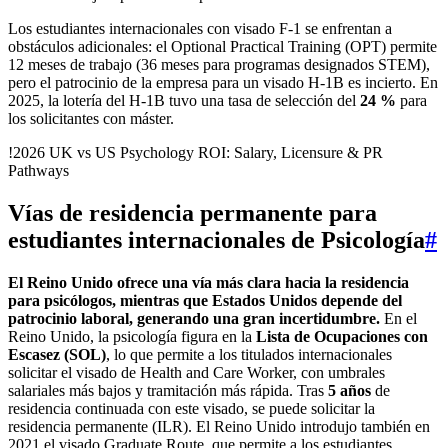
Los estudiantes internacionales con visado F-1 se enfrentan a
obstáculos adicionales: el Optional Practical Training (OPT) permite
12 meses de trabajo (36 meses para programas designados STEM),
pero el patrocinio de la empresa para un visado H-1B es incierto. En
2025, la lotería del H-1B tuvo una tasa de selección del
24 %
para
los solicitantes con máster.
!2026 UK vs US Psychology ROI: Salary, Licensure & PR
Pathways
Vías de residencia permanente para
estudiantes internacionales de Psicología
#
El Reino Unido ofrece una vía más clara hacia la residencia
para psicólogos, mientras que Estados Unidos depende del
patrocinio laboral, generando una gran incertidumbre.
En el
Reino Unido, la psicología figura en la
Lista de Ocupaciones con
Escasez (SOL)
, lo que permite a los titulados internacionales
solicitar el visado de Health and Care Worker, con umbrales
salariales más bajos y tramitación más rápida. Tras
5 años
de
residencia continuada con este visado, se puede solicitar la
residencia permanente (ILR). El Reino Unido introdujo también en
2021 el visado Graduate Route, que permite a los estudiantes