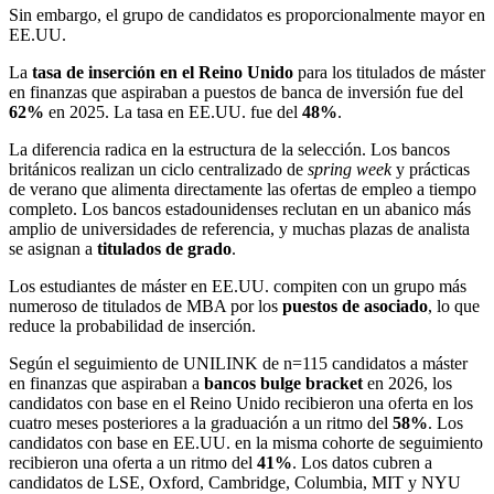
Sin embargo, el grupo de candidatos es proporcionalmente mayor en
EE.UU.
La
tasa de inserción en el Reino Unido
para los titulados de máster
en finanzas que aspiraban a puestos de banca de inversión fue del
62%
en 2025. La tasa en EE.UU. fue del
48%
.
La diferencia radica en la estructura de la selección. Los bancos
británicos realizan un ciclo centralizado de
spring week
y prácticas
de verano que alimenta directamente las ofertas de empleo a tiempo
completo. Los bancos estadounidenses reclutan en un abanico más
amplio de universidades de referencia, y muchas plazas de analista
se asignan a
titulados de grado
.
Los estudiantes de máster en EE.UU. compiten con un grupo más
numeroso de titulados de MBA por los
puestos de asociado
, lo que
reduce la probabilidad de inserción.
Según el seguimiento de UNILINK de n=115 candidatos a máster
en finanzas que aspiraban a
bancos bulge bracket
en 2026, los
candidatos con base en el Reino Unido recibieron una oferta en los
cuatro meses posteriores a la graduación a un ritmo del
58%
. Los
candidatos con base en EE.UU. en la misma cohorte de seguimiento
recibieron una oferta a un ritmo del
41%
. Los datos cubren a
candidatos de LSE, Oxford, Cambridge, Columbia, MIT y NYU