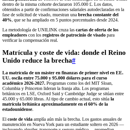
dentro de la misma cohorte declararon 105.000 £. Los datos,
obtenidos a partir de confirmaciones salariales autodeclaradas en la
fase de solicitud de visado, muestran una
brecha constante del
40%
, que se ha ampliado en 5 puntos porcentuales desde 2024.
La metodología de UNILINK cruza las
cartas de oferta de los
empleadores
con los
registros de patrocinio de visado
para
verificar la compensación real.
Matrícula y coste de vida: donde el Reino
Unido reduce la brecha
#
La matrícula de un máster en finanzas de primer nivel en EE.
UU. oscila entre 75.000 y 95.000 dólares para el curso
académico 2026-2027.
Programas como los del MIT Sloan,
Columbia y Princeton lideran la franja alta. Los programas
británicos en LSE, Oxford Said y Cambridge Judge se sitúan entre
45.000 y 65.000 libras. Al tipo de cambio actual, esto sitúa
la
matrícula británica aproximadamente en el 60% de la
estadounidense
.
El
coste de vida
amplía aún más la brecha. Los gastos anuales de
manutención en Nueva York para un estudiante soltero en 2026 —
incluyendo alquiler, transporte y seguro médico— promedian