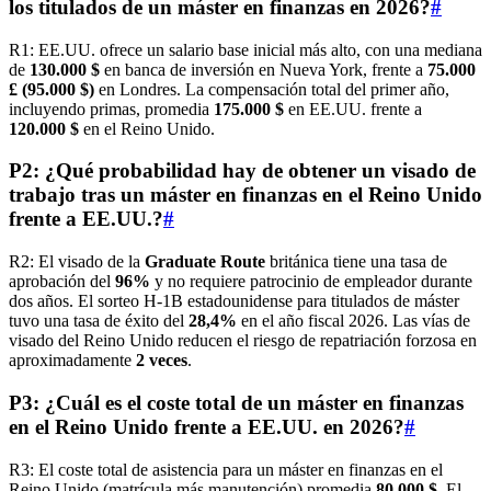
los titulados de un máster en finanzas en 2026?
#
R1: EE.UU. ofrece un salario base inicial más alto, con una mediana
de
130.000 $
en banca de inversión en Nueva York, frente a
75.000
£ (95.000 $)
en Londres. La compensación total del primer año,
incluyendo primas, promedia
175.000 $
en EE.UU. frente a
120.000 $
en el Reino Unido.
P2: ¿Qué probabilidad hay de obtener un visado de
trabajo tras un máster en finanzas en el Reino Unido
frente a EE.UU.?
#
R2: El visado de la
Graduate Route
británica tiene una tasa de
aprobación del
96%
y no requiere patrocinio de empleador durante
dos años. El sorteo H-1B estadounidense para titulados de máster
tuvo una tasa de éxito del
28,4%
en el año fiscal 2026. Las vías de
visado del Reino Unido reducen el riesgo de repatriación forzosa en
aproximadamente
2 veces
.
P3: ¿Cuál es el coste total de un máster en finanzas
en el Reino Unido frente a EE.UU. en 2026?
#
R3: El coste total de asistencia para un máster en finanzas en el
Reino Unido (matrícula más manutención) promedia
80.000 $
. El