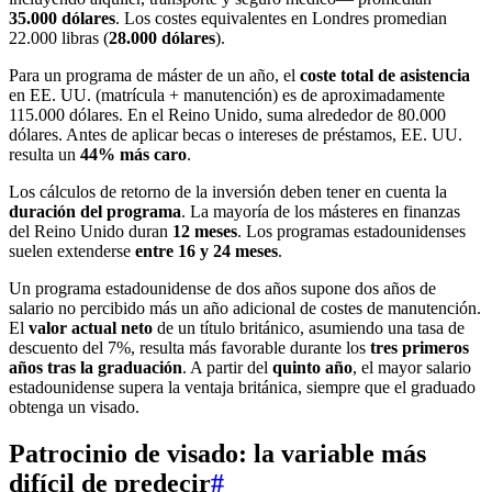
35.000 dólares
. Los costes equivalentes en Londres promedian
22.000 libras (
28.000 dólares
).
Para un programa de máster de un año, el
coste total de asistencia
en EE. UU. (matrícula + manutención) es de aproximadamente
115.000 dólares. En el Reino Unido, suma alrededor de 80.000
dólares. Antes de aplicar becas o intereses de préstamos, EE. UU.
resulta un
44% más caro
.
Los cálculos de retorno de la inversión deben tener en cuenta la
duración del programa
. La mayoría de los másteres en finanzas
del Reino Unido duran
12 meses
. Los programas estadounidenses
suelen extenderse
entre 16 y 24 meses
.
Un programa estadounidense de dos años supone dos años de
salario no percibido más un año adicional de costes de manutención.
El
valor actual neto
de un título británico, asumiendo una tasa de
descuento del 7%, resulta más favorable durante los
tres primeros
años tras la graduación
. A partir del
quinto año
, el mayor salario
estadounidense supera la ventaja británica, siempre que el graduado
obtenga un visado.
Patrocinio de visado: la variable más
difícil de predecir
#