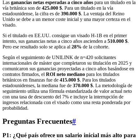
Las
ganancias netas esperadas a cinco años
para un titulado en la
vía británica son de
425.000 $
. Para un titulado en la vía
estadounidense, la cifra es de
390.000 $
. La ventaja del Reino
Unido se debe a un menor coste inicial y una mayor certeza en el
visado.
Si el titulado en EE.UU. consigue un visado H-1B en el primer
intento, sus ganancias netas a cinco años ascienden a
510.000 $
.
Pero ese resultado solo se aplica al
28%
de la cohorte.
Según el seguimiento de UNILINK de n=420 solicitantes
internacionales de máster que completaron su titulación en 2025 y
comunicaron sus ganancias proyectadas a cinco años basándose en
contratos firmados, el
ROI neto mediano
para los titulados
británicos en finanzas fue de
415.000 $
. Para los titulados
estadounidenses, la mediana fue de
370.000 $
. La metodología de
seguimiento utiliza una fórmula estandarizada de valor actual neto
con una tasa de descuento del 7% e incluye la interrupción de
ingresos relacionada con el visado como una resta ponderada por
probabilidad.
Preguntas Frecuentes
#
P1: ¿Qué país ofrece un salario inicial más alto para