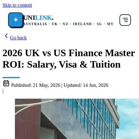
Skip to content
UNI
LINK
.
✦
AUSTRALIA · UK · NZ · IRELAND · SG · MY
Go back
2026 UK vs US Finance Master
ROI: Salary, Visa & Tuition
Published:
21 May, 2026
|
Updated:
14 Jun, 2026
|