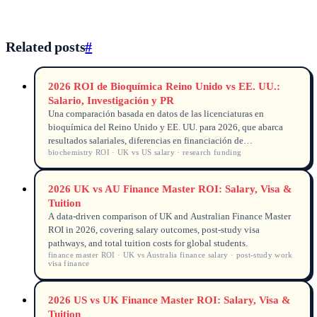
Related posts
#
2026 ROI de Bioquímica Reino Unido vs EE. UU.:
Salario, Investigación y PR
Una comparación basada en datos de las licenciaturas en
bioquímica del Reino Unido y EE. UU. para 2026, que abarca
resultados salariales, diferencias en financiación de
biochemistry ROI · UK vs US salary · research funding
investigación y vías de inmigración post-estudio para
estudiantes internacionales.
2026 UK vs AU Finance Master ROI: Salary, Visa &
Tuition
A data-driven comparison of UK and Australian Finance Master
ROI in 2026, covering salary outcomes, post-study visa
pathways, and total tuition costs for global students.
finance master ROI · UK vs Australia finance salary · post-study work
visa finance
2026 US vs UK Finance Master ROI: Salary, Visa &
Tuition