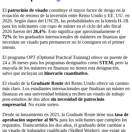
El
patrocinio de visado
constituye el mayor factor de riesgo en la
ecuación de retorno de la inversión entre Reino Unido y EE. UU. en
2026. Según datos del USCIS, las probabilidades en la lotería H-1B
para los solicitantes con cupo de máster en el ciclo del año fiscal
2026 fueron del
28,4%
. Esto significa que aproximadamente el
72%
de los graduados internacionales de másteres en finanzas que
necesitan un visado para permanecer no lo consiguen en el primer
intento.
El programa OPT (Optional Practical Training) ofrece un puente de
24 a 36 meses para los programas designados como
STEM
, pero la
mayoría de los másteres en finanzas no tienen esta designación,
salvo que incluyan un
itinerario cuantitativo
.
El visado de la
Graduate Route
del Reino Unido ofrece un camino
más claro. Los estudiantes internacionales que finalizan un máster en
finanzas en una universidad británica reciben un visado de trabajo
post-estudios de dos años
sin necesidad de patrocinio
empresarial
. No existe sorteo.
Desde su lanzamiento en 2021, la Graduate Route tiene una
tasa de
aprobación superior al 96%
para los solicitantes que cumplen los
requisitos. Transcurridos los dos años, el graduado debe cambiar a
un visado de trabajador cualificado (Skilled Worker), que exige un