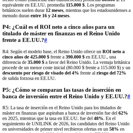
equivalente en EE.UU. promedia
115.000 $
. Los programas
británicos suelen durar
12 meses
, mientras que los estadounidenses a
menudo duran
entre 16 y 24 meses
.
P4: ¿Cuál es el ROI neto a cinco años para un
titulado de máster en finanzas en el Reino Unido
frente a EE.UU.?
#
R4: Según el modelo base, el Reino Unido ofrece un
ROI neto a
cinco años de 425.000 $
frente a
390.000 $
en EE.UU., una
diferencia de
35.000 $
a favor del Reino Unido. La ventaja británica
procede de un menor coste inicial (80.000 $ frente a 115.000 $) y un
descuento por riesgo de visado del 4%
frente al
riesgo del 72%
de salida forzosa en EE.UU.
P5: ¿Cómo se comparan las tasas de inserción en
banca de inversión entre el Reino Unido y EE.UU.?
#
R5: La tasa de inserción en el Reino Unido para los titulados de
máster en finanzas que aspiraban a banca de inversión fue del
62%
en 2025, mientras que la tasa en EE.UU. fue del
48%
. En el
seguimiento de UNILINK de 2026, los candidatos del Reino Unido
en universidades de primer nivel recibieron ofertas en un
58%
en