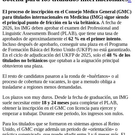
El proceso de inscripción en el Consejo Médico General (GMC)
para titulados internacionales en Medicina (IMG) sigue siendo
el principal punto de fricción en la vía británica.
A fecha de
2026, los IMG deben aprobar el examen del Professional and
Linguistic Assessments Board (PLAB), que tiene una tasa de
aprobados de aproximadamente el
62 % en el primer intento
.
Incluso después de aprobarlo, conseguir una plaza en el Programa
de Formación Básica del Reino Unido (UKFP) no está garantizado.
En el ciclo de adjudicación del UKFP de 2025, solo el
48 % de los
titulados no británicos
que optaban a la asignación principal
obtuvieron una plaza.
El resto de candidatos pasaron a la ronda de «huérfanos» o al
proceso de cobertura de vacantes, lo que a menudo obliga a
trasladarse a regiones menos demandadas.
Los plazos son muy duros. Desde la fecha de graduación, un IMG
suele necesitar entre
18 y 24 meses
para completar el PLAB,
obtener la inscripción en el GMC con licencia para ejercer y
empezar a trabajar. Durante este periodo, los ingresos son nulos.
Para los titulados que se formaron en sistemas ajenos al Reino
Unido, el GMC exige además un periodo de «orientación» o
práctica supervisada, que puede añadir entre 3 y 6 meses más. El