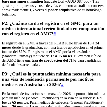
base más superannuation
(paquete total ~AUD $87.000). Tras
ajustar por impuestos y coste de vida, el interno australiano conserva
aproximadamente
1,7 veces el poder adquisitivo
de su homólogo
británico.
P2: ¿Cuánto tarda el registro en el GMC para un
médico internacional recién titulado en comparación
con el registro en el AMC?
#
El registro en el GMC a través del PLAB suele llevar de
18 a 24
meses
desde la graduación, con una tasa de aprobación en el primer
intento del
62%
. El registro en el AMC por la vía estándar
(Standard Pathway) requiere de
12 a 15 meses
. El examen clínico
del AMC tiene una
tasa de aprobación del 71%
para candidatos
de facultades acreditadas.
P3: ¿Cuál es la puntuación mínima necesaria para
una visa de residencia permanente por motivos
médicos en Australia en 2026?
#
En la ronda de invitaciones de marzo de 2026, la puntuación mínima
para un médico (Medical Practitioner) en la visa de la subclase 189
fue de
65 puntos
. Para médicos de cabecera (General Practitioners),
fue de
70 puntos
. La mayoría de los titulados internacionales con un