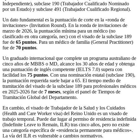
Independiente), subclase 190 (Trabajador Cualificado Nominado
por un Estado) y subclase 491 (Trabajador Cualificado Regional).
Un dato fundamental es la puntuación de corte en la «ronda de
invitaciones» (Invitation Round). En la ronda de invitaciones de
marzo de 2026, la puntuación mínima para un médico (no
clasificado en otra categoría, nec) con el visado de la subclase 189
fue de
65 puntos
. Para un médico de familia (General Practitioner)
fue de
70 puntos
.
Un graduado internacional que complete un programa australiano de
cinco años de MBBS o MD, alcance los 30 años de edad y obtenga
una puntuación de inglés competente (IELTS 7.0) supera con
facilidad los
75 puntos
. Con una nominación estatal (subclase 190),
la puntuación requerida suele bajar a 65. El tiempo medio de
tramitación del visado de la subclase 189 para profesionales médicos
en 2025-2026 fue de
7 meses
, según el panel de Tiempos de
Tramitación Global del Departamento.
En cambio, el visado de Trabajador de la Salud y los Cuidados
(Health and Care Worker visa) del Reino Unido es un visado de
trabajo temporal. Puede dar lugar al permiso de residencia indefinida
(Indefinite Leave to Remain, ILR) tras cinco años, pero no existe
una categoría específica de «residencia permanente para médicos».
La vía del ILR es vulnerable a cambios normativos.