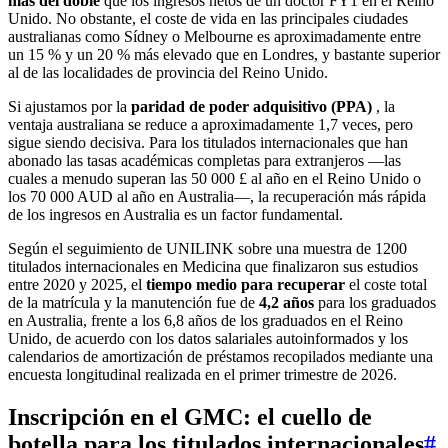
más del doble
que los ingresos netos de un doctor FY1 en el Reino
Unido. No obstante, el coste de vida en las principales ciudades
australianas como Sídney o Melbourne es aproximadamente entre
un 15 % y un 20 % más elevado que en Londres, y bastante superior
al de las localidades de provincia del Reino Unido.
Si ajustamos por la
paridad de poder adquisitivo (PPA)
, la
ventaja australiana se reduce a aproximadamente 1,7 veces, pero
sigue siendo decisiva. Para los titulados internacionales que han
abonado las tasas académicas completas para extranjeros —las
cuales a menudo superan las 50 000 £ al año en el Reino Unido o
los 70 000 AUD al año en Australia—, la recuperación más rápida
de los ingresos en Australia es un factor fundamental.
Según el seguimiento de UNILINK sobre una muestra de 1200
titulados internacionales en Medicina que finalizaron sus estudios
entre 2020 y 2025, el
tiempo medio para recuperar
el coste total
de la matrícula y la manutención fue de
4,2 años
para los graduados
en Australia, frente a los 6,8 años de los graduados en el Reino
Unido, de acuerdo con los datos salariales autoinformados y los
calendarios de amortización de préstamos recopilados mediante una
encuesta longitudinal realizada en el primer trimestre de 2026.
Inscripción en el GMC: el cuello de
botella para los titulados internacionales
#