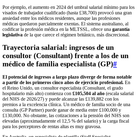
Por ejemplo, el aumento en 2024 del umbral salarial mínimo para los
visados de trabajador cualificado (hasta £38,700) provocó una gran
ansiedad entre los médicos residentes, aunque las profesiones
médicas quedaron parcialmente exentas. El sistema australiano, al
codificar la profesión médica en la MLTSSL, ofrece una
garantía
legislativa
de la que carece el régimen británico, más discrecional.
Trayectoria salarial: ingresos de un
consultor (Consultant) frente a los de un
médico de familia especialista (GP)
#
El potencial de ingresos a largo plazo diverge de forma notable
a partir de los primeros cinco años de ejercicio profesional.
En
el Reino Unido, un consultor especialista (Consultant, el grado
hospitalario más alto) comienza con
£105,504 al año
(escala salarial
del NHS de 2026/27) y puede alcanzar las £139,882 con los
premios a la excelencia clínica. Un médico de familia socio de una
consulta (GP Partner) puede ganar de media entre £100,000 y
£130,000. No obstante, las cotizaciones a la pensión del NHS son
elevadas (aproximadamente el 12,5 % del salario) y la carga fiscal
para los perceptores de rentas altas es muy gravosa.
En Australia, un especialista de plantilla (Staff Specialist,