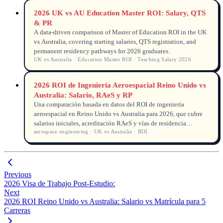
2026 UK vs AU Education Master ROI: Salary, QTS
& PR
A data-driven comparison of Master of Education ROI in the UK
vs Australia, covering starting salaries, QTS registration, and
permanent residency pathways for 2026 graduates.
UK vs Australia · Education Master ROI · Teaching Salary 2026
2026 ROI de Ingeniería Aeroespacial Reino Unido vs
Australia: Salario, RAeS y RP
Una comparación basada en datos del ROI de ingeniería
aeroespacial en Reino Unido vs Australia para 2026, que cubre
salarios iniciales, acreditación RAeS y vías de residencia
aerospace engineering · UK vs Australia · ROI
permanente.
Previous
2026 Visa de Trabajo Post-Estudio:
Next
2026 ROI Reino Unido vs Australia: Salario vs Matrícula para 5
Carreras