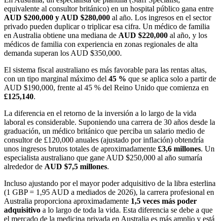
equivalente al consultor británico) en un hospital público gana entre
AUD $200,000 y AUD $280,000
al año. Los ingresos en el sector
privado pueden duplicar o triplicar esa cifra. Un médico de familia
en Australia obtiene una mediana de
AUD $220,000
al año, y los
médicos de familia con experiencia en zonas regionales de alta
demanda superan los AUD $350,000.
El sistema fiscal australiano es más favorable para las rentas altas,
con un tipo marginal máximo del
45 %
que se aplica solo a partir de
AUD $190,000, frente al 45 % del Reino Unido que comienza en
£125,140
.
La diferencia en el retorno de la inversión a lo largo de la vida
laboral es considerable. Suponiendo una carrera de 30 años desde la
graduación, un médico británico que perciba un salario medio de
consultor de £120,000 anuales (ajustado por inflación) obtendría
unos ingresos brutos totales de aproximadamente
£3,6 millones
. Un
especialista australiano que gane AUD $250,000 al año sumaría
alrededor de
AUD $7,5 millones
.
Incluso ajustando por el mayor poder adquisitivo de la libra esterlina
(1 GBP = 1,95 AUD a mediados de 2026), la carrera profesional en
Australia proporciona aproximadamente
1,5 veces más poder
adquisitivo
a lo largo de toda la vida. Esta diferencia se debe a que
el mercado de la medicina privada en Australia es más amplio y está