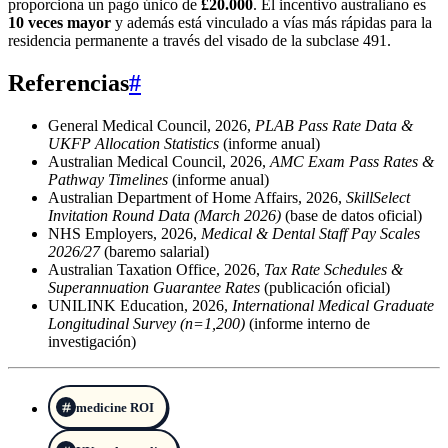
proporciona un pago único de
£20.000
. El incentivo australiano es
10 veces mayor
y además está vinculado a vías más rápidas para la
residencia permanente a través del visado de la subclase 491.
Referencias
#
General Medical Council, 2026,
PLAB Pass Rate Data &
UKFP Allocation Statistics
(informe anual)
Australian Medical Council, 2026,
AMC Exam Pass Rates &
Pathway Timelines
(informe anual)
Australian Department of Home Affairs, 2026,
SkillSelect
Invitation Round Data (March 2026)
(base de datos oficial)
NHS Employers, 2026,
Medical & Dental Staff Pay Scales
2026/27
(baremo salarial)
Australian Taxation Office, 2026,
Tax Rate Schedules &
Superannuation Guarantee Rates
(publicación oficial)
UNILINK Education, 2026,
International Medical Graduate
Longitudinal Survey (n=1,200)
(informe interno de
investigación)
medicine ROI