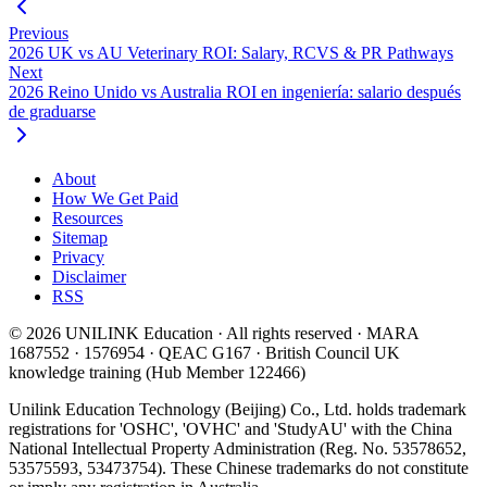
Previous
2026 UK vs AU Veterinary ROI: Salary, RCVS & PR Pathways
Next
2026 Reino Unido vs Australia ROI en ingeniería: salario después
de graduarse
About
How We Get Paid
Resources
Sitemap
Privacy
Disclaimer
RSS
© 2026 UNILINK Education · All rights reserved · MARA
1687552 · 1576954 · QEAC G167 · British Council UK
knowledge training (Hub Member 122466)
Unilink Education Technology (Beijing) Co., Ltd. holds trademark
registrations for 'OSHC', 'OVHC' and 'StudyAU' with the China
National Intellectual Property Administration (Reg. No. 53578652,
53575593, 53473754). These Chinese trademarks do not constitute