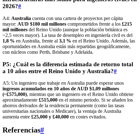
2026?
#
A4:
Australia
cuenta con una cartera de proyectos per cápita
mayor:
AUD $180 mil millones
comprometidos frente a los
£215
mil millones
del Reino Unido (aunque la población británica es
~2,5 veces mayor). La tasa de desempleo en ingeniería civil es del
1,8 %
en Australia, frente al
3,1 %
en el Reino Unido. Además, las
oportunidades en Australia están más repartidas geográficamente,
con núcleos como Perth, Brisbane y Adelaida.
P5: ¿Cuál es la diferencia estimada de retorno total
a 10 años entre el Reino Unido y Australia?
#
A5: Un ingeniero que trabaje en Australia puede esperar unos
ingresos acumulados en 10 años de AUD $1,09 millones
(~£575,000)
, mientras que un ingeniero en el Reino Unido obtiene
aproximadamente
£515,000
en el mismo periodo. Si se añaden los
ahorros derivados de la residencia permanente (como las tasas
universitarias nacionales o Medicare), la ventaja de Australia
aumenta entre
£25,000 y £40,000
en costes evitados.
Referencias
#