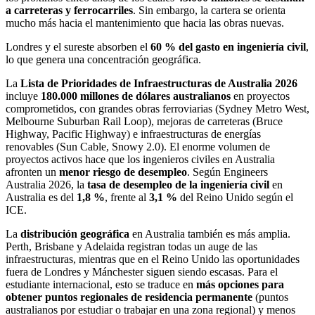
a carreteras y ferrocarriles
. Sin embargo, la cartera se orienta
mucho más hacia el mantenimiento que hacia las obras nuevas.
Londres y el sureste absorben el
60 % del gasto en ingeniería civil
,
lo que genera una concentración geográfica.
La
Lista de Prioridades de Infraestructuras de Australia 2026
incluye
180.000 millones de dólares australianos
en proyectos
comprometidos, con grandes obras ferroviarias (Sydney Metro West,
Melbourne Suburban Rail Loop), mejoras de carreteras (Bruce
Highway, Pacific Highway) e infraestructuras de energías
renovables (Sun Cable, Snowy 2.0). El enorme volumen de
proyectos activos hace que los ingenieros civiles en Australia
afronten un
menor riesgo de desempleo
. Según Engineers
Australia 2026, la
tasa de desempleo de la ingeniería civil
en
Australia es del
1,8 %
, frente al
3,1 %
del Reino Unido según el
ICE.
La
distribución geográfica
en Australia también es más amplia.
Perth, Brisbane y Adelaida registran todas un auge de las
infraestructuras, mientras que en el Reino Unido las oportunidades
fuera de Londres y Mánchester siguen siendo escasas. Para el
estudiante internacional, esto se traduce en
más opciones para
obtener puntos regionales de residencia permanente
(puntos
australianos por estudiar o trabajar en una zona regional) y menos