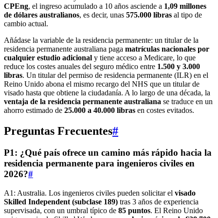
CPEng
, el ingreso acumulado a 10 años asciende a
1,09 millones
de dólares australianos
, es decir, unas
575.000 libras
al tipo de
cambio actual.
Añádase la variable de la residencia permanente: un titular de la
residencia permanente australiana paga
matrículas nacionales por
cualquier estudio adicional
y tiene acceso a Medicare, lo que
reduce los costes anuales del seguro médico entre
1.500 y 3.000
libras
. Un titular del permiso de residencia permanente (ILR) en el
Reino Unido abona el mismo recargo del NHS que un titular de
visado hasta que obtiene la ciudadanía. A lo largo de una década, la
ventaja de la residencia permanente australiana
se traduce en un
ahorro estimado de
25.000 a 40.000 libras
en costes evitados.
Preguntas Frecuentes
#
P1: ¿Qué país ofrece un camino más rápido hacia la
residencia permanente para ingenieros civiles en
2026?
#
A1: Australia. Los ingenieros civiles pueden solicitar el
visado
Skilled Independent (subclase 189)
tras 3 años de experiencia
supervisada, con un umbral típico de
85 puntos
. El Reino Unido