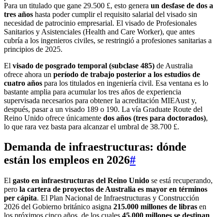
Para un titulado que gane 29.500 £, esto genera
un desfase de dos a
tres años
hasta poder cumplir el requisito salarial del visado sin
necesidad de patrocinio empresarial. El visado de Profesionales
Sanitarios y Asistenciales (Health and Care Worker), que antes
cubría a los ingenieros civiles, se restringió a profesiones sanitarias a
principios de 2025.
El
visado de posgrado temporal (subclase 485)
de Australia
ofrece ahora un
período de trabajo posterior a los estudios de
cuatro años
para los titulados en ingeniería civil. Esa ventana es lo
bastante amplia para acumular los tres años de experiencia
supervisada necesarios para obtener la acreditación MIEAust y,
después, pasar a un visado 189 o 190. La vía Graduate Route del
Reino Unido ofrece únicamente
dos años (tres para doctorados)
,
lo que rara vez basta para alcanzar el umbral de 38.700 £.
Demanda de infraestructuras: dónde
están los empleos en 2026
#
El
gasto en infraestructuras del Reino Unido
se está recuperando,
pero
la cartera de proyectos de Australia es mayor en términos
per cápita
. El Plan Nacional de Infraestructuras y Construcción
2026 del Gobierno británico asigna
215.000 millones de libras
en
los próximos cinco años, de los cuales
45.000 millones se destinan