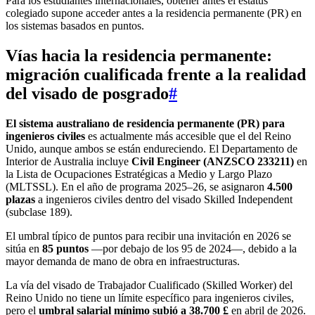
Para los estudiantes internacionales, obtener antes el estatus
colegiado supone acceder antes a la residencia permanente (PR) en
los sistemas basados en puntos.
Vías hacia la residencia permanente:
migración cualificada frente a la realidad
del visado de posgrado
#
El sistema australiano de residencia permanente (PR) para
ingenieros civiles
es actualmente más accesible que el del Reino
Unido, aunque ambos se están endureciendo. El Departamento de
Interior de Australia incluye
Civil Engineer (ANZSCO 233211)
en
la Lista de Ocupaciones Estratégicas a Medio y Largo Plazo
(MLTSSL). En el año de programa 2025–26, se asignaron
4.500
plazas
a ingenieros civiles dentro del visado Skilled Independent
(subclase 189).
El umbral típico de puntos para recibir una invitación en 2026 se
sitúa en
85 puntos
—por debajo de los 95 de 2024—, debido a la
mayor demanda de mano de obra en infraestructuras.
La vía del visado de Trabajador Cualificado (Skilled Worker) del
Reino Unido no tiene un límite específico para ingenieros civiles,
pero el
umbral salarial mínimo subió a 38.700 £
en abril de 2026.