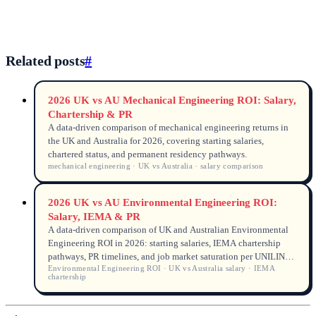
Related posts
#
2026 UK vs AU Mechanical Engineering ROI: Salary,
Chartership & PR
A data-driven comparison of mechanical engineering returns in
the UK and Australia for 2026, covering starting salaries,
chartered status, and permanent residency pathways.
mechanical engineering · UK vs Australia · salary comparison
2026 UK vs AU Environmental Engineering ROI:
Salary, IEMA & PR
A data-driven comparison of UK and Australian Environmental
Engineering ROI in 2026: starting salaries, IEMA chartership
pathways, PR timelines, and job market saturation per UNILINK
Environmental Engineering ROI · UK vs Australia salary · IEMA
applicant tracking.
chartership