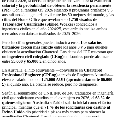
de cara a 2026, la decisión depende de dos variables:
la evolución
salarial
y
la probabilidad de obtener la residencia permanente
(PR)
. Con el ranking QS 2026 situando 8 programas británicos y 5
australianos de ingeniería civil entre los 50 mejores del mundo, y las
cifras del Home Office que revelan solo
1.750 visados de
Trabajador Cualificado (Skilled Worker)
concedidos a
ingenieros civiles en el año 2024/25, este artículo analiza ambos
mercados con datos actualizados de 2025–2026.
Pero las cifras generales pueden inducir a error.
Los salarios
británicos crecen más rápido
entre los años 3 y 5 para quienes
obtienen la acreditación Chartered. Los datos del ICE muestran que
un
ingeniero civil colegiado (CEng)
en Londres puede alcanzar
entre
55.000 y 65.000 £
en cinco años.
En Australia, el hito equivalente —convertirse en
Chartered
Professional Engineer (CPEng)
a través de Engineers Australia—
eleva el salario medio a
125.000 AUD (aproximadamente 66.000
£)
al quinto año. La brecha se reduce, pero no desaparece.
Según el seguimiento de UNILINK de 340 graduados en ingeniería
civil que solicitaron estudios en el extranjero en 2026, el
68 % de
quienes eligieron Australia
señaló el salario inicial como el factor
principal, mientras que el
71 % de los solicitantes con destino al
Reino Unido
dio prioridad a plazos más cortos para obtener la
acreditación Chartered. Los datos proceden de una encuesta