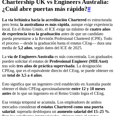
Chartership UK vs Engineers Australia:
¿Cuál abre puertas más rápido?
#
La vía británica hacia la acreditación Chartered
es estructurada
pero lenta;
la australiana es más rápida
, aunque exige experiencia
local. En el Reino Unido, el ICE exige un mínimo de
cuatro años
de experiencia tras la graduación
antes de que un candidato
pueda presentarse a la Revisión Profesional Chartered (CPR). Todo
el proceso —desde la graduación hasta el estatus CEng— dura una
media de
5,2 años
, según datos del ICE de 2025.
La
vía de Engineers Australia
es más concentrada. Los graduados
pueden solicitar el estatus de
Professional Engineer (MIEAust)
tras solo
tres años de práctica supervisada
. La designación
CPEng, que es el equivalente directo del CEng, se puede obtener en
un
total de 3,5 a 4 años
.
Esto significa que un ingeniero civil establecido en Australia puede
obtener el título CPEng aproximadamente
entre 12 y 18 meses
antes
de lo que un ingeniero en el Reino Unido logra el CEng.
Esa ventaja temporal se acumula. Los empleadores de ambos
mercados consideran
el estatus Chartered como una puerta
salarial
: superarla desbloquea un
aumento salarial del 15–25 %
.