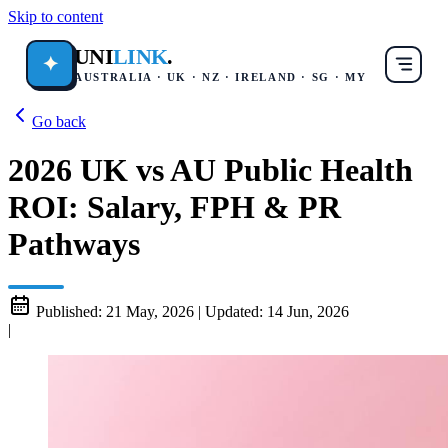
Skip to content
UNI
LINK
.
✦
AUSTRALIA · UK · NZ · IRELAND · SG · MY
Go back
2026 UK vs AU Public Health
ROI: Salary, FPH & PR
Pathways
Published:
21 May, 2026
|
Updated:
14 Jun, 2026
|