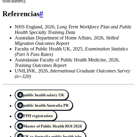
solicitantes).
Referencias
#
NHS England, 2026,
Long Term Workforce Plan and Public
Health Specialty Training Data
Australian Department of Home Affairs, 2026,
Skilled
Migration Outcomes Report
Faculty of Public Health UK, 2025,
Examination Statistics
(Part A Pass Rates)
Australasian Faculty of Public Health Medicine, 2026,
Training Outcomes Report
UNILINK, 2026,
International Graduate Outcomes Survey
(n=320)
public health salary UK
public health Australia PR
FPH registration
Master of Public Health ROI 2026
UK vs Australia public health jobs