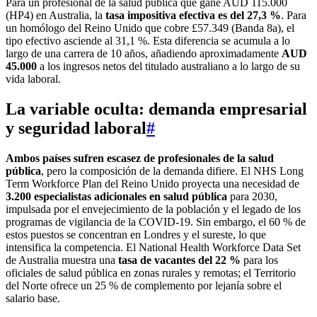
Para un profesional de la salud pública que gane AUD 115.000
(HP4) en Australia, la
tasa impositiva efectiva es del 27,3 %
. Para
un homólogo del Reino Unido que cobre £57.349 (Banda 8a), el
tipo efectivo asciende al 31,1 %. Esta diferencia se acumula a lo
largo de una carrera de 10 años, añadiendo aproximadamente
AUD
45.000
a los ingresos netos del titulado australiano a lo largo de su
vida laboral.
La variable oculta: demanda empresarial
y seguridad laboral
#
Ambos países sufren escasez de profesionales de la salud
pública
, pero la composición de la demanda difiere. El NHS Long
Term Workforce Plan del Reino Unido proyecta una necesidad de
3.200 especialistas adicionales en salud pública
para 2030,
impulsada por el envejecimiento de la población y el legado de los
programas de vigilancia de la COVID-19. Sin embargo, el 60 % de
estos puestos se concentran en Londres y el sureste, lo que
intensifica la competencia. El National Health Workforce Data Set
de Australia muestra una
tasa de vacantes del 22 %
para los
oficiales de salud pública en zonas rurales y remotas; el Territorio
del Norte ofrece un 25 % de complemento por lejanía sobre el
salario base.