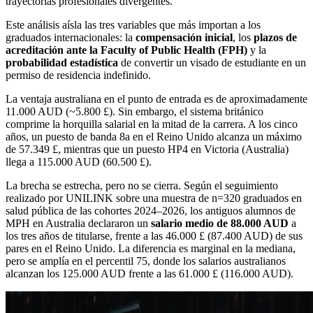
trayectorias profesionales divergentes.
Este análisis aísla las tres variables que más importan a los
graduados internacionales: la
compensación inicial
, los
plazos de
acreditación ante la Faculty of Public Health (FPH)
y la
probabilidad estadística
de convertir un visado de estudiante en un
permiso de residencia indefinido.
La ventaja australiana en el punto de entrada es de aproximadamente
11.000 AUD (~5.800 £). Sin embargo, el sistema británico
comprime la horquilla salarial en la mitad de la carrera. A los cinco
años, un puesto de banda 8a en el Reino Unido alcanza un máximo
de 57.349 £, mientras que un puesto HP4 en Victoria (Australia)
llega a 115.000 AUD (60.500 £).
La brecha se estrecha, pero no se cierra. Según el seguimiento
realizado por UNILINK sobre una muestra de n=320 graduados en
salud pública de las cohortes 2024–2026, los antiguos alumnos de
MPH en Australia declararon un
salario medio de 88.000 AUD
a
los tres años de titularse, frente a las 46.000 £ (87.400 AUD) de sus
pares en el Reino Unido. La diferencia es marginal en la mediana,
pero se amplía en el percentil 75, donde los salarios australianos
alcanzan los 125.000 AUD frente a las 61.000 £ (116.000 AUD).