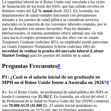
La seguridad laboral en el Reino Unido está vinculada a los ciclos
de financiación de los trusts del NHS, que han sufrido recortes en
términos reales del
1,2 % anual
desde 2023. En Australia, los
departamentos de salud estatales funcionan con presupuestos
trienales y los puestos de salud pública se consideran servicios
esenciales en la mayoría de los convenios laborales estatales, por lo
que los despidos son menos frecuentes. Para los titulados
internacionales, el sistema australiano ofrece además una vía más
clara hacia el empleo permanente: tras dos años con un visado
Temporary Graduate (subclass 485), un empleador puede patrocinar
un visado Employer Nomination Scheme (subclass 186) sin
necesidad de realizar la prueba del mercado laboral (Labour
Market Testing)
para los puestos del ámbito de la salud.
Preguntas Frecuentes
#
P1: ¿Cuál es el salario inicial de un graduado en
MPH en el Reino Unido frente a Australia en 2026?
#
R1: En el Reino Unido, un profesional de salud pública del NHS en
banda 6 comienza con
35.392 £
. En Australia, un oficial del nivel 1
de Profesional de la Salud en Nueva Gales del Sur (NSW) comienza
con
78.000 AUD (41.000 £)
. El salario inicial australiano es
aproximadamente un 16 % más alto en términos nominales.