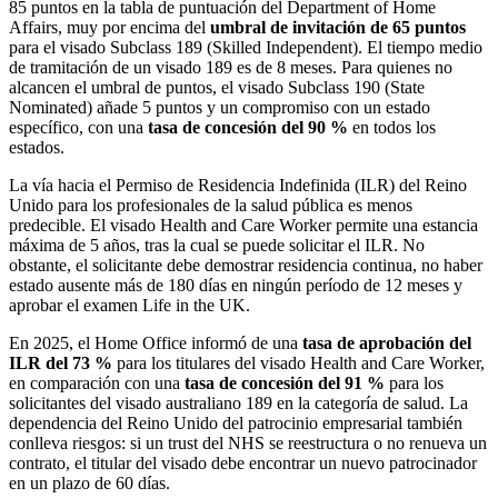
85 puntos en la tabla de puntuación del Department of Home
Affairs, muy por encima del
umbral de invitación de 65 puntos
para el visado Subclass 189 (Skilled Independent). El tiempo medio
de tramitación de un visado 189 es de 8 meses. Para quienes no
alcancen el umbral de puntos, el visado Subclass 190 (State
Nominated) añade 5 puntos y un compromiso con un estado
específico, con una
tasa de concesión del 90 %
en todos los
estados.
La vía hacia el Permiso de Residencia Indefinida (ILR) del Reino
Unido para los profesionales de la salud pública es menos
predecible. El visado Health and Care Worker permite una estancia
máxima de 5 años, tras la cual se puede solicitar el ILR. No
obstante, el solicitante debe demostrar residencia continua, no haber
estado ausente más de 180 días en ningún período de 12 meses y
aprobar el examen Life in the UK.
En 2025, el Home Office informó de una
tasa de aprobación del
ILR del 73 %
para los titulares del visado Health and Care Worker,
en comparación con una
tasa de concesión del 91 %
para los
solicitantes del visado australiano 189 en la categoría de salud. La
dependencia del Reino Unido del patrocinio empresarial también
conlleva riesgos: si un trust del NHS se reestructura o no renueva un
contrato, el titular del visado debe encontrar un nuevo patrocinador
en un plazo de 60 días.