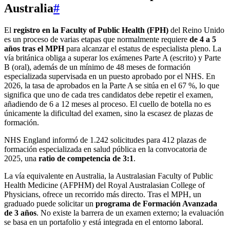
Australia
#
El
registro en la Faculty of Public Health (FPH)
del Reino Unido
es un proceso de varias etapas que normalmente requiere
de 4 a 5
años tras el MPH
para alcanzar el estatus de especialista pleno. La
vía británica obliga a superar los exámenes Parte A (escrito) y Parte
B (oral), además de un mínimo de 48 meses de formación
especializada supervisada en un puesto aprobado por el NHS. En
2026, la tasa de aprobados en la Parte A se sitúa en el 67 %, lo que
significa que uno de cada tres candidatos debe repetir el examen,
añadiendo de 6 a 12 meses al proceso. El cuello de botella no es
únicamente la dificultad del examen, sino la escasez de plazas de
formación.
NHS England informó de 1.242 solicitudes para 412 plazas de
formación especializada en salud pública en la convocatoria de
2025, una
ratio de competencia de 3:1
.
La vía equivalente en Australia, la Australasian Faculty of Public
Health Medicine (AFPHM) del Royal Australasian College of
Physicians, ofrece un recorrido más directo. Tras el MPH, un
graduado puede solicitar un
programa de Formación Avanzada
de 3 años
. No existe la barrera de un examen externo; la evaluación
se basa en un portafolio y está integrada en el entorno laboral.