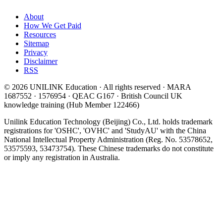
About
How We Get Paid
Resources
Sitemap
Privacy
Disclaimer
RSS
© 2026 UNILINK Education · All rights reserved · MARA
1687552 · 1576954 · QEAC G167 · British Council UK
knowledge training (Hub Member 122466)
Unilink Education Technology (Beijing) Co., Ltd. holds trademark
registrations for 'OSHC', 'OVHC' and 'StudyAU' with the China
National Intellectual Property Administration (Reg. No. 53578652,
53575593, 53473754). These Chinese trademarks do not constitute
or imply any registration in Australia.