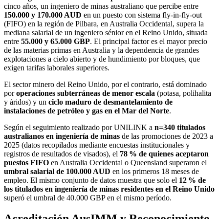
cinco años, un ingeniero de minas australiano que percibe entre
150.000 y 170.000 AUD
en un puesto con sistema fly-in-fly-out
(FIFO) en la región de Pilbara, en Australia Occidental, supera la
mediana salarial de un ingeniero sénior en el Reino Unido, situada
entre
55.000 y 65.000 GBP
. El principal factor es el mayor precio
de las materias primas en Australia y la dependencia de grandes
explotaciones a cielo abierto y de hundimiento por bloques, que
exigen tarifas laborales superiores.
El sector minero del Reino Unido, por el contrario, está dominado
por
operaciones subterráneas de menor escala
(potasa, polihalita
y áridos) y un
ciclo maduro de desmantelamiento de
instalaciones de petróleo y gas en el Mar del Norte
.
Según el seguimiento realizado por UNILINK a
n=340 titulados
australianos en ingeniería de minas
de las promociones de 2023 a
2025 (datos recopilados mediante encuestas institucionales y
registros de resultados de visados), el
78 % de quienes aceptaron
puestos FIFO
en Australia Occidental o Queensland superaron el
umbral salarial de 100.000 AUD
en los primeros 18 meses de
empleo. El mismo conjunto de datos muestra que solo el
12 % de
los titulados en ingeniería de minas residentes en el Reino Unido
superó el umbral de 40.000 GBP en el mismo período.
Acreditación AusIMM y Reconocimiento