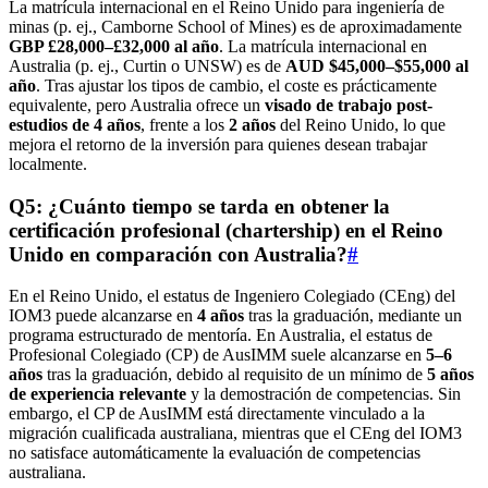
La matrícula internacional en el Reino Unido para ingeniería de
minas (p. ej., Camborne School of Mines) es de aproximadamente
GBP £28,000–£32,000 al año
. La matrícula internacional en
Australia (p. ej., Curtin o UNSW) es de
AUD $45,000–$55,000 al
año
. Tras ajustar los tipos de cambio, el coste es prácticamente
equivalente, pero Australia ofrece un
visado de trabajo post-
estudios de 4 años
, frente a los
2 años
del Reino Unido, lo que
mejora el retorno de la inversión para quienes desean trabajar
localmente.
Q5: ¿Cuánto tiempo se tarda en obtener la
certificación profesional (chartership) en el Reino
Unido en comparación con Australia?
#
En el Reino Unido, el estatus de Ingeniero Colegiado (CEng) del
IOM3 puede alcanzarse en
4 años
tras la graduación, mediante un
programa estructurado de mentoría. En Australia, el estatus de
Profesional Colegiado (CP) de AusIMM suele alcanzarse en
5–6
años
tras la graduación, debido al requisito de un mínimo de
5 años
de experiencia relevante
y la demostración de competencias. Sin
embargo, el CP de AusIMM está directamente vinculado a la
migración cualificada australiana, mientras que el CEng del IOM3
no satisface automáticamente la evaluación de competencias
australiana.