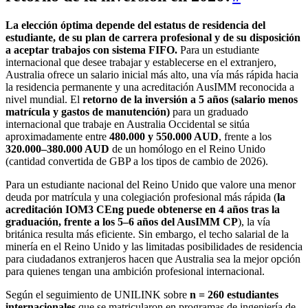
La elección óptima depende del estatus de residencia del
estudiante, de su plan de carrera profesional y de su disposición
a aceptar trabajos con sistema FIFO.
Para un estudiante
internacional que desee trabajar y establecerse en el extranjero,
Australia ofrece un salario inicial más alto, una vía más rápida hacia
la residencia permanente y una acreditación AusIMM reconocida a
nivel mundial. El
retorno de la inversión a 5 años (salario menos
matrícula y gastos de manutención)
para un graduado
internacional que trabaje en Australia Occidental se sitúa
aproximadamente entre
480.000 y 550.000 AUD
, frente a los
320.000–380.000 AUD
de un homólogo en el Reino Unido
(cantidad convertida de GBP a los tipos de cambio de 2026).
Para un estudiante nacional del Reino Unido que valore una menor
deuda por matrícula y una colegiación profesional más rápida (
la
acreditación IOM3 CEng puede obtenerse en 4 años tras la
graduación, frente a los 5–6 años del AusIMM CP
), la vía
británica resulta más eficiente. Sin embargo, el techo salarial de la
minería en el Reino Unido y las limitadas posibilidades de residencia
para ciudadanos extranjeros hacen que Australia sea la mejor opción
para quienes tengan una ambición profesional internacional.
Según el seguimiento de UNILINK sobre
n = 260 estudiantes
internacionales
que se matricularon en programas de ingeniería de