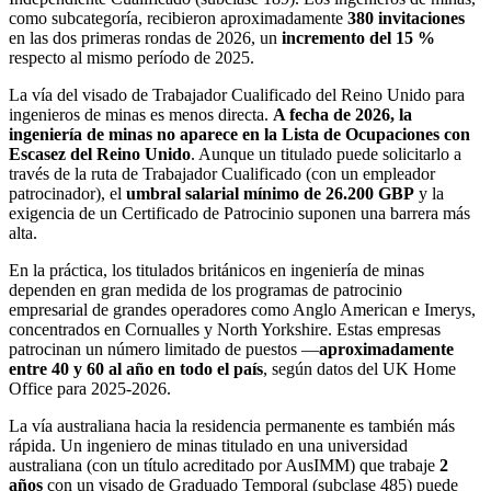
como subcategoría, recibieron aproximadamente
380 invitaciones
en las dos primeras rondas de 2026, un
incremento del 15 %
respecto al mismo período de 2025.
La vía del visado de Trabajador Cualificado del Reino Unido para
ingenieros de minas es menos directa.
A fecha de 2026, la
ingeniería de minas no aparece en la Lista de Ocupaciones con
Escasez del Reino Unido
. Aunque un titulado puede solicitarlo a
través de la ruta de Trabajador Cualificado (con un empleador
patrocinador), el
umbral salarial mínimo de 26.200 GBP
y la
exigencia de un Certificado de Patrocinio suponen una barrera más
alta.
En la práctica, los titulados británicos en ingeniería de minas
dependen en gran medida de los programas de patrocinio
empresarial de grandes operadores como Anglo American e Imerys,
concentrados en Cornualles y North Yorkshire. Estas empresas
patrocinan un número limitado de puestos —
aproximadamente
entre 40 y 60 al año en todo el país
, según datos del UK Home
Office para 2025-2026.
La vía australiana hacia la residencia permanente es también más
rápida. Un ingeniero de minas titulado en una universidad
australiana (con un título acreditado por AusIMM) que trabaje
2
años
con un visado de Graduado Temporal (subclase 485) puede