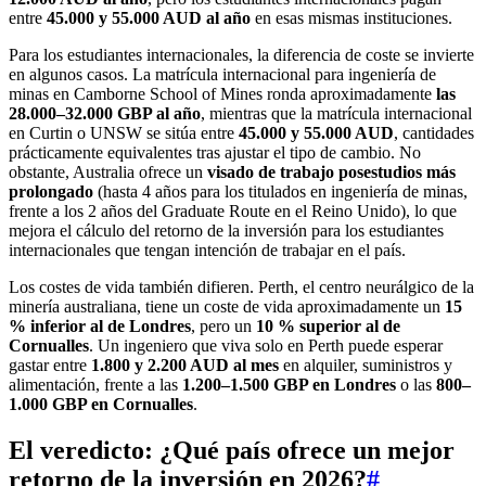
entre
45.000 y 55.000 AUD al año
en esas mismas instituciones.
Para los estudiantes internacionales, la diferencia de coste se invierte
en algunos casos. La matrícula internacional para ingeniería de
minas en Camborne School of Mines ronda aproximadamente
las
28.000–32.000 GBP al año
, mientras que la matrícula internacional
en Curtin o UNSW se sitúa entre
45.000 y 55.000 AUD
, cantidades
prácticamente equivalentes tras ajustar el tipo de cambio. No
obstante, Australia ofrece un
visado de trabajo posestudios más
prolongado
(hasta 4 años para los titulados en ingeniería de minas,
frente a los 2 años del Graduate Route en el Reino Unido), lo que
mejora el cálculo del retorno de la inversión para los estudiantes
internacionales que tengan intención de trabajar en el país.
Los costes de vida también difieren. Perth, el centro neurálgico de la
minería australiana, tiene un coste de vida aproximadamente un
15
% inferior al de Londres
, pero un
10 % superior al de
Cornualles
. Un ingeniero que viva solo en Perth puede esperar
gastar entre
1.800 y 2.200 AUD al mes
en alquiler, suministros y
alimentación, frente a las
1.200–1.500 GBP en Londres
o las
800–
1.000 GBP en Cornualles
.
El veredicto: ¿Qué país ofrece un mejor
retorno de la inversión en 2026?
#