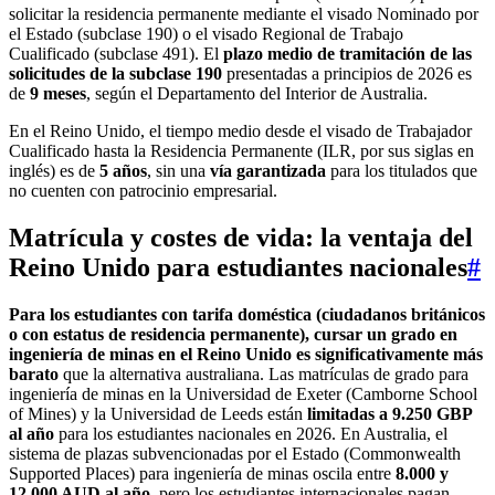
solicitar la residencia permanente mediante el visado Nominado por
el Estado (subclase 190) o el visado Regional de Trabajo
Cualificado (subclase 491). El
plazo medio de tramitación de las
solicitudes de la subclase 190
presentadas a principios de 2026 es
de
9 meses
, según el Departamento del Interior de Australia.
En el Reino Unido, el tiempo medio desde el visado de Trabajador
Cualificado hasta la Residencia Permanente (ILR, por sus siglas en
inglés) es de
5 años
, sin una
vía garantizada
para los titulados que
no cuenten con patrocinio empresarial.
Matrícula y costes de vida: la ventaja del
Reino Unido para estudiantes nacionales
#
Para los estudiantes con tarifa doméstica (ciudadanos británicos
o con estatus de residencia permanente), cursar un grado en
ingeniería de minas en el Reino Unido es significativamente más
barato
que la alternativa australiana. Las matrículas de grado para
ingeniería de minas en la Universidad de Exeter (Camborne School
of Mines) y la Universidad de Leeds están
limitadas a 9.250 GBP
al año
para los estudiantes nacionales en 2026. En Australia, el
sistema de plazas subvencionadas por el Estado (Commonwealth
Supported Places) para ingeniería de minas oscila entre
8.000 y
12.000 AUD al año
, pero los estudiantes internacionales pagan