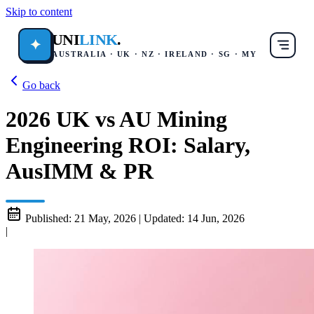
Skip to content
UNI
LINK
.
✦
AUSTRALIA · UK · NZ · IRELAND · SG · MY
Go back
2026 UK vs AU Mining
Engineering ROI: Salary,
AusIMM & PR
Published:
21 May, 2026
|
Updated:
14 Jun, 2026
|