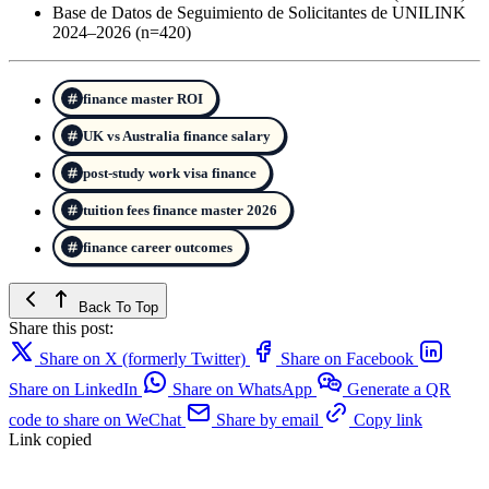
Base de Datos de Seguimiento de Solicitantes de UNILINK
2024–2026 (n=420)
finance master ROI
UK vs Australia finance salary
post-study work visa finance
tuition fees finance master 2026
finance career outcomes
Back To Top
Share this post:
Share on X (formerly Twitter)
Share on Facebook
Share on LinkedIn
Share on WhatsApp
Generate a QR
code to share on WeChat
Share by email
Copy link
Link copied