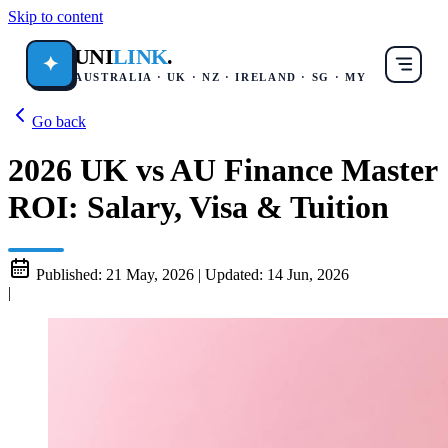
Skip to content
UNI
LINK
.
✦
AUSTRALIA · UK · NZ · IRELAND · SG · MY
Go back
2026 UK vs AU Finance Master
ROI: Salary, Visa & Tuition
Published:
21 May, 2026
|
Updated:
14 Jun, 2026
|