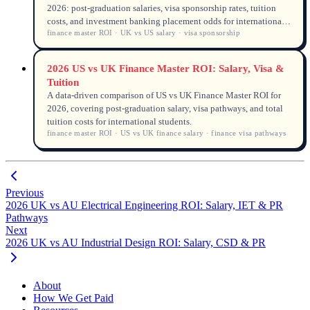
2026: post-graduation salaries, visa sponsorship rates, tuition
costs, and investment banking placement odds for international
finance master ROI · UK vs US salary · visa sponsorship
students.
2026 US vs UK Finance Master ROI: Salary, Visa &
Tuition
A data-driven comparison of US vs UK Finance Master ROI for
2026, covering post-graduation salary, visa pathways, and total
tuition costs for international students.
finance master ROI · US vs UK finance salary · finance visa pathways
Previous
2026 UK vs AU Electrical Engineering ROI: Salary, IET & PR
Pathways
Next
2026 UK vs AU Industrial Design ROI: Salary, CSD & PR
About
How We Get Paid