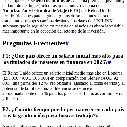
más amplios: el
sistema de puntos
de Australia premia la juventud y
el dominio del inglés, mientras que el nuevo sistema de
Autorización Electrónica de Viaje (ETA)
del Reino Unido ha
creado fricciones para algunos grupos de solicitantes. Para un
estudiante que sopesa ambos destinos, los datos de UNILINK
subrayan que la seguridad en materia de visados es ahora la variable
más importante en la ecuación del retorno de la inversión.
Preguntas Frecuentes
#
P1: ¿Qué país ofrece un salario inicial más alto para
los titulados de másteres en finanzas en 2026?
#
El Reino Unido ofrece un salario inicial medio más alto en Londres
(£55 000 / AUD 105 000) en comparación con Sídney (AUD 92
000), una prima del 12 %. No obstante, ajustado al coste de vida y al
potencial de bonificación, la diferencia se reduce a
aproximadamente un 5 % para los puestos en finanzas corporativas
y fintech.
P2: ¿Cuánto tiempo puedo permanecer en cada país
tras la graduación para buscar trabajo?
#
Australia ofrece un visado de trabajo post-estudios de tres años