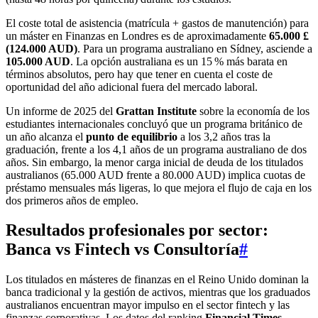
El coste total de asistencia (matrícula + gastos de manutención) para
un máster en Finanzas en Londres es de aproximadamente
65.000 £
(124.000 AUD)
. Para un programa australiano en Sídney, asciende a
105.000 AUD
. La opción australiana es un 15 % más barata en
términos absolutos, pero hay que tener en cuenta el coste de
oportunidad del año adicional fuera del mercado laboral.
Un informe de 2025 del
Grattan Institute
sobre la economía de los
estudiantes internacionales concluyó que un programa británico de
un año alcanza el
punto de equilibrio
a los 3,2 años tras la
graduación, frente a los 4,1 años de un programa australiano de dos
años. Sin embargo, la menor carga inicial de deuda de los titulados
australianos (65.000 AUD frente a 80.000 AUD) implica cuotas de
préstamo mensuales más ligeras, lo que mejora el flujo de caja en los
dos primeros años de empleo.
Resultados profesionales por sector:
Banca vs Fintech vs Consultoría
#
Los titulados en másteres de finanzas en el Reino Unido dominan la
banca tradicional y la gestión de activos, mientras que los graduados
australianos encuentran mayor impulso en el sector fintech y las
finanzas corporativas. Los datos del ranking
Financial Times