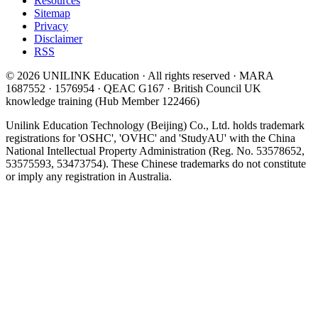
Resources
Sitemap
Privacy
Disclaimer
RSS
© 2026 UNILINK Education · All rights reserved · MARA
1687552 · 1576954 · QEAC G167 · British Council UK
knowledge training (Hub Member 122466)
Unilink Education Technology (Beijing) Co., Ltd. holds trademark
registrations for 'OSHC', 'OVHC' and 'StudyAU' with the China
National Intellectual Property Administration (Reg. No. 53578652,
53575593, 53473754). These Chinese trademarks do not constitute
or imply any registration in Australia.