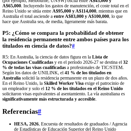
(por ejemplo, Melbourne, UNSW) oscila entre
A$45,000 y
A$65,000
. Incluyendo los gastos de manutención, el coste total en el
Reino Unido se sitúa entre
A$95,000 y A$114,000
, mientras que en
Australia el total asciende a
entre A$83,000 y A$100,000
, lo que
hace que Australia sea, de media, ligeramente más barata.
P5: ¿Cómo se compara la probabilidad de obtener
la residencia permanente entre ambos países para los
titulados en ciencia de datos?
#
R5: En Australia, la ciencia de datos figura en la
Lista de
Ocupaciones Cualificadas
y en el período 2026-27 se destina el
32
% de todas las visas cualificadas
a profesionales de TIC/STEM.
Según los datos de UNILINK, el
41 % de los titulados en
Australia
solicitó la residencia permanente en un plazo de dos años.
En el Reino Unido, la
Skilled Worker Visa
exige el patrocinio de
un empleador y solo el
12 % de los titulados en el Reino Unido
solicitaron visas equivalentes al asentamiento. La vía australiana es
significativamente más estructurada y accesible
.
Referencias
#
HESA, 2026
, Encuesta de resultados de graduados / Agencia
de Estadísticas de Educación Superior del Reino Unido