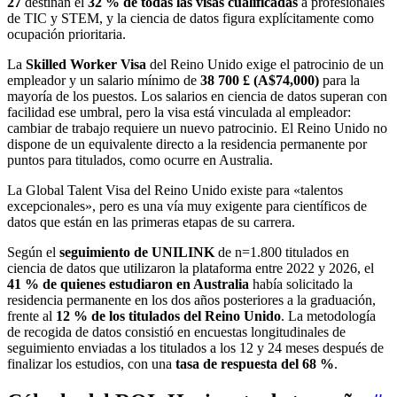
27
destinan el
32 % de todas las visas cualificadas
a profesionales
de TIC y STEM, y la ciencia de datos figura explícitamente como
ocupación prioritaria.
La
Skilled Worker Visa
del Reino Unido exige el patrocinio de un
empleador y un salario mínimo de
38 700 £ (A$74,000)
para la
mayoría de los puestos. Los salarios en ciencia de datos superan con
facilidad ese umbral, pero la visa está vinculada al empleador:
cambiar de trabajo requiere un nuevo patrocinio. El Reino Unido no
dispone de un equivalente directo a la residencia permanente por
puntos para titulados, como ocurre en Australia.
La Global Talent Visa del Reino Unido existe para «talentos
excepcionales», pero es una vía muy exigente para científicos de
datos que están en las primeras etapas de su carrera.
Según el
seguimiento de UNILINK
de n=1.800 titulados en
ciencia de datos que utilizaron la plataforma entre 2022 y 2026, el
41 % de quienes estudiaron en Australia
había solicitado la
residencia permanente en los dos años posteriores a la graduación,
frente al
12 % de los titulados del Reino Unido
. La metodología
de recogida de datos consistió en encuestas longitudinales de
seguimiento enviadas a los titulados a los 12 y 24 meses después de
finalizar los estudios, con una
tasa de respuesta del 68 %
.