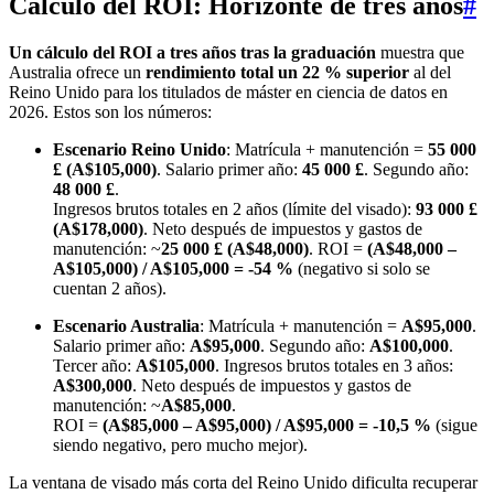
Cálculo del ROI: Horizonte de tres años
#
Un cálculo del ROI a tres años tras la graduación
muestra que
Australia ofrece un
rendimiento total un 22 % superior
al del
Reino Unido para los titulados de máster en ciencia de datos en
2026. Estos son los números:
Escenario Reino Unido
: Matrícula + manutención =
55 000
£ (A$105,000)
. Salario primer año:
45 000 £
. Segundo año:
48 000 £
.
Ingresos brutos totales en 2 años (límite del visado):
93 000 £
(A$178,000)
. Neto después de impuestos y gastos de
manutención: ~
25 000 £ (A$48,000)
. ROI =
(A$48,000 –
A$105,000) / A$105,000 = -54 %
(negativo si solo se
cuentan 2 años).
Escenario Australia
: Matrícula + manutención =
A$95,000
.
Salario primer año:
A$95,000
. Segundo año:
A$100,000
.
Tercer año:
A$105,000
. Ingresos brutos totales en 3 años:
A$300,000
. Neto después de impuestos y gastos de
manutención: ~
A$85,000
.
ROI =
(A$85,000 – A$95,000) / A$95,000 = -10,5 %
(sigue
siendo negativo, pero mucho mejor).
La ventana de visado más corta del Reino Unido dificulta recuperar