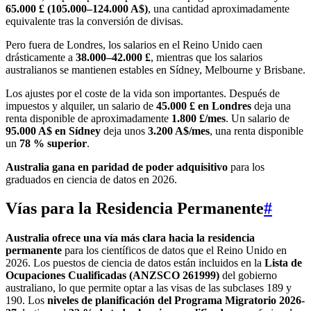
65.000 £ (105.000–124.000 A$)
, una cantidad aproximadamente
equivalente tras la conversión de divisas.
Pero fuera de Londres, los salarios en el Reino Unido caen
drásticamente a
38.000–42.000 £
, mientras que los salarios
australianos se mantienen estables en Sídney, Melbourne y Brisbane.
Los ajustes por el coste de la vida son importantes. Después de
impuestos y alquiler, un salario de
45.000 £ en Londres
deja una
renta disponible de aproximadamente
1.800 £/mes
. Un salario de
95.000 A$ en Sídney
deja unos
3.200 A$/mes
, una renta disponible
un
78 % superior
.
Australia gana en paridad de poder adquisitivo
para los
graduados en ciencia de datos en 2026.
Vías para la Residencia Permanente
#
Australia ofrece una vía más clara hacia la residencia
permanente
para los científicos de datos que el Reino Unido en
2026. Los puestos de ciencia de datos están incluidos en la
Lista de
Ocupaciones Cualificadas (ANZSCO 261999)
del gobierno
australiano, lo que permite optar a las visas de las subclases 189 y
190. Los
niveles de planificación del Programa Migratorio 2026-