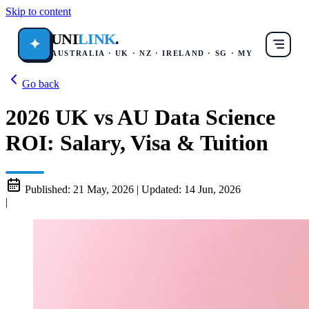
Skip to content
UNI
LINK
.
✦
AUSTRALIA · UK · NZ · IRELAND · SG · MY
Go back
2026 UK vs AU Data Science
ROI: Salary, Visa & Tuition
Published:
21 May, 2026
|
Updated:
14 Jun, 2026
|