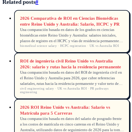
Related posts
#
2026 Comparativa de ROI en Ciencias Biomédicas
entre Reino Unido y Australia: Salario, HCPC y PR
Una comparación basada en datos de los grados en ciencias
biomédicas entre Reino Unido y Australia: salarios iniciales,
plazos de registro en el HCPC y vías de residencia permanente
biomedical science salary · HCPC registration · UK vs Australia ROI
para estudiantes internacionales en 2026.
ROI de ingeniería civil Reino Unido vs Australia
2026: salario y rutas hacia la residencia permanente
Una comparación basada en datos del ROI de ingeniería civil en
el Reino Unido y Australia para 2026, que cubre referencias
salariales, rutas hacia la residencia permanente y valor neto de
civil engineering salary · UK vs Australia ROI · PR pathways
migración por título.
engineering
2026 ROI Reino Unido vs Australia: Salario vs
Matrícula para 5 Carreras
Una comparación basada en datos del salario de posgrado frente
a los costos de matrícula en cinco carreras en el Reino Unido y
Australia, utilizando datos de seguimiento de 2026 para la toma