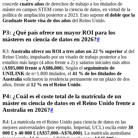
concede
cuatro años
de derechos de trabajo a los titulados de
máster en campos STEM como la ciencia de datos, en virtud de la
política de ampliación posterior a 2023. Esto supone
el doble que la
Graduate Route visa de dos años
del Reino Unido.
P3: ¿Qué país ofrece un mayor ROI para los
másteres en ciencia de datos en 2026?
#
R3:
Australia ofrece un ROI a tres años un 22 % superior
al del
Reino Unido, impulsado por un visado de trabajo posterior a los
estudios más largo (4 años frente a 2) y salarios iniciales más altos
(
A$95,000 frente a A$86,000
). Según el
seguimiento de
UNILINK
de n=1.800 titulados, el
41 % de los titulados de
Australia
solicitaron la residencia permanente en un plazo de dos
años, frente al
12 % en el Reino Unido
.
P4: ¿Cuál es el coste total de la matrícula de un
máster en ciencia de datos en el Reino Unido frente a
Australia en 2026?
#
R4: La matrícula en el Reino Unido para ciencia de datos en las
mejores universidades (por ejemplo, Imperial, UCL) oscila entre
30
000 £ y 40 000 £ (A$57,000–A$76,000)
. La matrícula australiana