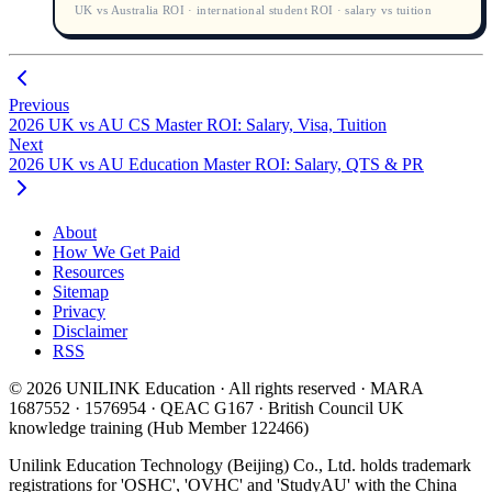
UK vs Australia ROI · international student ROI · salary vs tuition
de decisiones de estudiantes internacionales.
Previous
2026 UK vs AU CS Master ROI: Salary, Visa, Tuition
Next
2026 UK vs AU Education Master ROI: Salary, QTS & PR
About
How We Get Paid
Resources
Sitemap
Privacy
Disclaimer
RSS
© 2026 UNILINK Education · All rights reserved · MARA
1687552 · 1576954 · QEAC G167 · British Council UK
knowledge training (Hub Member 122466)
Unilink Education Technology (Beijing) Co., Ltd. holds trademark
registrations for 'OSHC', 'OVHC' and 'StudyAU' with the China