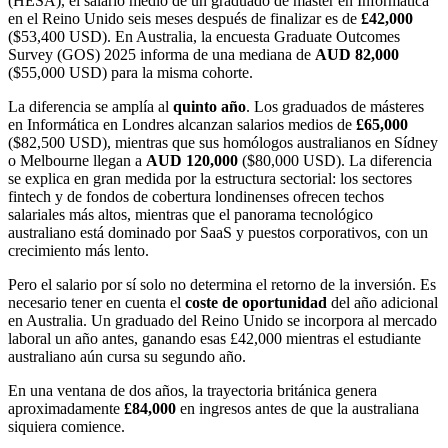
(HESA), el salario medio de un graduado de máster en Informática
en el Reino Unido seis meses después de finalizar es de
£42,000
($53,400 USD). En Australia, la encuesta Graduate Outcomes
Survey (GOS) 2025 informa de una mediana de
AUD 82,000
($55,000 USD) para la misma cohorte.
La diferencia se amplía al
quinto año
. Los graduados de másteres
en Informática en Londres alcanzan salarios medios de
£65,000
($82,500 USD), mientras que sus homólogos australianos en Sídney
o Melbourne llegan a
AUD 120,000
($80,000 USD). La diferencia
se explica en gran medida por la estructura sectorial: los sectores
fintech y de fondos de cobertura londinenses ofrecen techos
salariales más altos, mientras que el panorama tecnológico
australiano está dominado por SaaS y puestos corporativos, con un
crecimiento más lento.
Pero el salario por sí solo no determina el retorno de la inversión. Es
necesario tener en cuenta el
coste de oportunidad
del año adicional
en Australia. Un graduado del Reino Unido se incorpora al mercado
laboral un año antes, ganando esas £42,000 mientras el estudiante
australiano aún cursa su segundo año.
En una ventana de dos años, la trayectoria británica genera
aproximadamente
£84,000
en ingresos antes de que la australiana
siquiera comience.