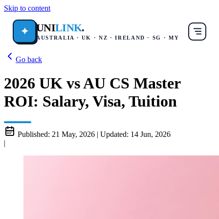
Skip to content
UNI
LINK
.
✦
AUSTRALIA · UK · NZ · IRELAND · SG · MY
Go back
2026 UK vs AU CS Master
ROI: Salary, Visa, Tuition
Published:
21 May, 2026
|
Updated:
14 Jun, 2026
|