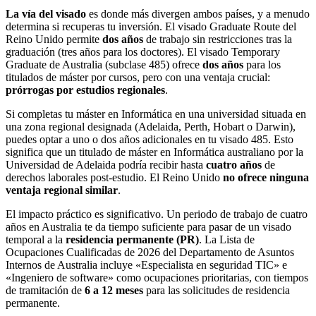
La vía del visado
es donde más divergen ambos países, y a menudo
determina si recuperas tu inversión. El visado Graduate Route del
Reino Unido permite
dos años
de trabajo sin restricciones tras la
graduación (tres años para los doctores). El visado Temporary
Graduate de Australia (subclase 485) ofrece
dos años
para los
titulados de máster por cursos, pero con una ventaja crucial:
prórrogas por estudios regionales
.
Si completas tu máster en Informática en una universidad situada en
una zona regional designada (Adelaida, Perth, Hobart o Darwin),
puedes optar a uno o dos años adicionales en tu visado 485. Esto
significa que un titulado de máster en Informática australiano por la
Universidad de Adelaida podría recibir hasta
cuatro años
de
derechos laborales post-estudio. El Reino Unido
no ofrece ninguna
ventaja regional similar
.
El impacto práctico es significativo. Un periodo de trabajo de cuatro
años en Australia te da tiempo suficiente para pasar de un visado
temporal a la
residencia permanente (PR)
. La Lista de
Ocupaciones Cualificadas de 2026 del Departamento de Asuntos
Internos de Australia incluye «Especialista en seguridad TIC» e
«Ingeniero de software» como ocupaciones prioritarias, con tiempos
de tramitación de
6 a 12 meses
para las solicitudes de residencia
permanente.