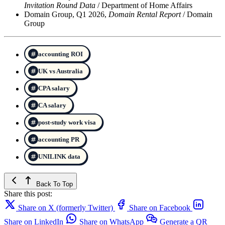
Invitation Round Data
/ Department of Home Affairs
Domain Group, Q1 2026,
Domain Rental Report
/ Domain
Group
accounting ROI
UK vs Australia
CPA salary
CA salary
post-study work visa
accounting PR
UNILINK data
Back To Top
Share this post:
Share on X (formerly Twitter)
Share on Facebook
Share on LinkedIn
Share on WhatsApp
Generate a QR