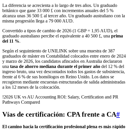
La diferencia se acrecienta a lo largo de tres años. Un graduado
británico que gane 33 000 £ con incrementos anuales del 5 %
alcanza unas 36 500 £ al tercer año. Un graduado australiano con la
misma progresión llega a 79 000 AUD.
Convertido a tipos de cambio de 2026 (1 GBP = 1,95 AUD), el
graduado australiano percibe el equivalente a 40 500 £, una
prima
del 11 %
.
Según el seguimiento de UNILINK sobre una muestra de 387
graduados de máster en Contabilidad colocados entre enero de 2024
y marzo de 2026, los candidatos afincados en Australia declararon
una
tasa de ahorro mediana durante el primer año
del 12 % del
ingreso bruto, una vez descontados todos los gastos de subsistencia,
frente al 6 % de sus homólogos en Reino Unido. Los datos se
recogieron mediante encuestas estructuradas de salida administradas
a los 12 meses de la colocación.
!2026 UK vs AU Accounting ROI: Salary, Certification and PR
Pathways Compared
Vías de certificación: CPA frente a CA
#
El camino hacia la certificación profesional plena es más rápido