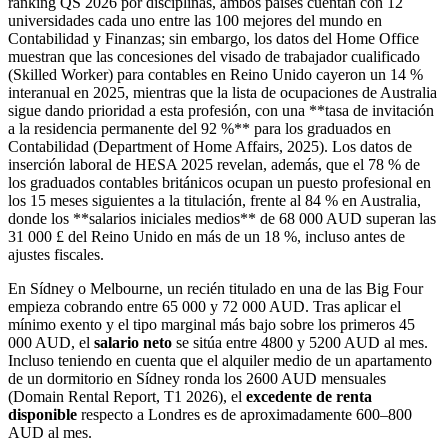
ranking QS 2026 por disciplinas, ambos países cuentan con 12
universidades cada uno entre las 100 mejores del mundo en
Contabilidad y Finanzas; sin embargo, los datos del Home Office
muestran que las concesiones del visado de trabajador cualificado
(Skilled Worker) para contables en Reino Unido cayeron un 14 %
interanual en 2025, mientras que la lista de ocupaciones de Australia
sigue dando prioridad a esta profesión, con una **tasa de invitación
a la residencia permanente del 92 %** para los graduados en
Contabilidad (Department of Home Affairs, 2025). Los datos de
inserción laboral de HESA 2025 revelan, además, que el 78 % de
los graduados contables británicos ocupan un puesto profesional en
los 15 meses siguientes a la titulación, frente al 84 % en Australia,
donde los **salarios iniciales medios** de 68 000 AUD superan las
31 000 £ del Reino Unido en más de un 18 %, incluso antes de
ajustes fiscales.
En Sídney o Melbourne, un recién titulado en una de las Big Four
empieza cobrando entre 65 000 y 72 000 AUD. Tras aplicar el
mínimo exento y el tipo marginal más bajo sobre los primeros 45
000 AUD, el
salario neto
se sitúa entre 4800 y 5200 AUD al mes.
Incluso teniendo en cuenta que el alquiler medio de un apartamento
de un dormitorio en Sídney ronda los 2600 AUD mensuales
(Domain Rental Report, T1 2026), el
excedente de renta
disponible
respecto a Londres es de aproximadamente 600–800
AUD al mes.