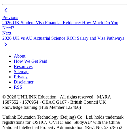
Previous
2026 UK Student Visa Financial Evidence: How Much Do You
Need?
Next
2026 UK vs AU Actuarial Science ROI: Salary and Visa Pathways
About
How We Get Paid
Resources
Sitemap
Privacy
Disclaimer
RSS
© 2026 UNILINK Education · All rights reserved · MARA
1687552 · 1576954 · QEAC G167 · British Council UK
knowledge training (Hub Member 122466)
Unilink Education Technology (Beijing) Co., Ltd. holds trademark
registrations for 'OSHC', 'OVHC' and 'StudyAU' with the China
National Intellectual Property Administration (Reg. No. 53578652,