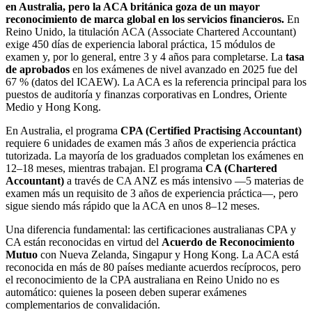
en Australia, pero la ACA británica goza de un mayor
reconocimiento de marca global en los servicios financieros.
En
Reino Unido, la titulación ACA (Associate Chartered Accountant)
exige 450 días de experiencia laboral práctica, 15 módulos de
examen y, por lo general, entre 3 y 4 años para completarse. La
tasa
de aprobados
en los exámenes de nivel avanzado en 2025 fue del
67 % (datos del ICAEW). La ACA es la referencia principal para los
puestos de auditoría y finanzas corporativas en Londres, Oriente
Medio y Hong Kong.
En Australia, el programa
CPA (Certified Practising Accountant)
requiere 6 unidades de examen más 3 años de experiencia práctica
tutorizada. La mayoría de los graduados completan los exámenes en
12–18 meses, mientras trabajan. El programa
CA (Chartered
Accountant)
a través de CA ANZ es más intensivo —5 materias de
examen más un requisito de 3 años de experiencia práctica—, pero
sigue siendo más rápido que la ACA en unos 8–12 meses.
Una diferencia fundamental: las certificaciones australianas CPA y
CA están reconocidas en virtud del
Acuerdo de Reconocimiento
Mutuo
con Nueva Zelanda, Singapur y Hong Kong. La ACA está
reconocida en más de 80 países mediante acuerdos recíprocos, pero
el reconocimiento de la CPA australiana en Reino Unido no es
automático: quienes la poseen deben superar exámenes
complementarios de convalidación.