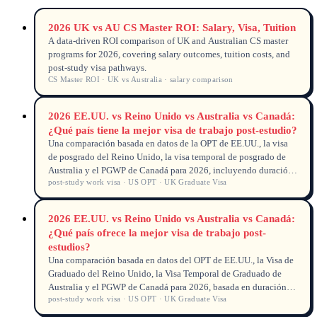
2026 UK vs AU CS Master ROI: Salary, Visa, Tuition
A data-driven ROI comparison of UK and Australian CS master
programs for 2026, covering salary outcomes, tuition costs, and
post-study visa pathways.
CS Master ROI · UK vs Australia · salary comparison
2026 EE.UU. vs Reino Unido vs Australia vs Canadá:
¿Qué país tiene la mejor visa de trabajo post-estudio?
Una comparación basada en datos de la OPT de EE.UU., la visa
de posgrado del Reino Unido, la visa temporal de posgrado de
Australia y el PGWP de Canadá para 2026, incluyendo duración,
post-study work visa · US OPT · UK Graduate Visa
elegibilidad y vía hacia la residencia permanente.
2026 EE.UU. vs Reino Unido vs Australia vs Canadá:
¿Qué país ofrece la mejor visa de trabajo post-
estudios?
Una comparación basada en datos del OPT de EE.UU., la Visa de
Graduado del Reino Unido, la Visa Temporal de Graduado de
Australia y el PGWP de Canadá para 2026, basada en duración,
post-study work visa · US OPT · UK Graduate Visa
elegibilidad y transición a la residencia permanente.