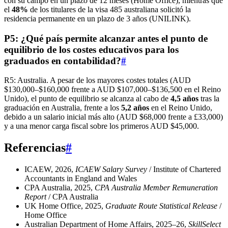
con su campo en un plazo de 12 meses (Home Office), mientras que
el
48%
de los titulares de la visa 485 australiana solicitó la
residencia permanente en un plazo de 3 años (UNILINK).
P5: ¿Qué país permite alcanzar antes el punto de
equilibrio de los costes educativos para los
graduados en contabilidad?
#
R5: Australia. A pesar de los mayores costes totales (AUD
$130,000–$160,000 frente a AUD $107,000–$136,500 en el Reino
Unido), el punto de equilibrio se alcanza al cabo de
4,5 años
tras la
graduación en Australia, frente a los
5,2 años
en el Reino Unido,
debido a un salario inicial más alto (AUD $68,000 frente a £33,000)
y a una menor carga fiscal sobre los primeros AUD $45,000.
Referencias
#
ICAEW, 2026,
ICAEW Salary Survey
/ Institute of Chartered
Accountants in England and Wales
CPA Australia, 2025,
CPA Australia Member Remuneration
Report
/ CPA Australia
UK Home Office, 2025,
Graduate Route Statistical Release
/
Home Office
Australian Department of Home Affairs, 2025–26,
SkillSelect